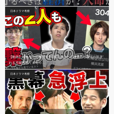
日本ドラマ考察
【動画】【あなたの番です】18話 内山と二階堂にも接点が生ま
れる可能性出て来ちゃ…
日本ドラマ考察