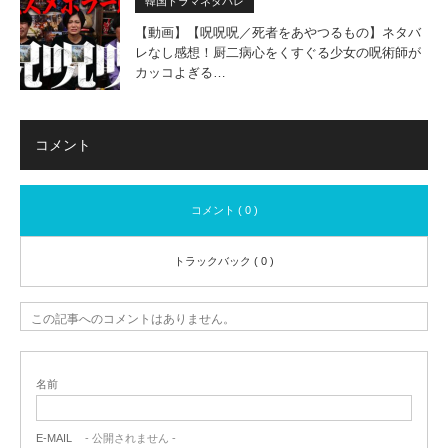
韓国ドラマネタバレ
【動画】【呪呪呪／死者をあやつるもの】ネタバ
レなし感想！厨二病心をくすぐる少女の呪術師が
カッコよぎる…
コメント
コメント ( 0 )
トラックバック ( 0 )
この記事へのコメントはありません。
名前
E-MAIL
- 公開されません -