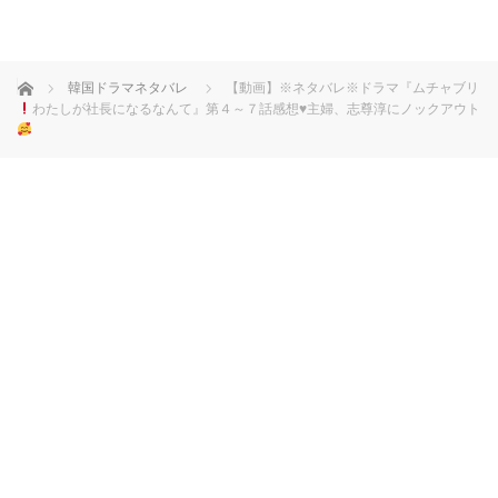
ホーム
韓国ドラマネタバレ
【動画】※ネタバレ※ドラマ『ムチャブリ
わたしが社長になるなんて』第４～７話感想
♥
主婦、志尊淳にノックアウト