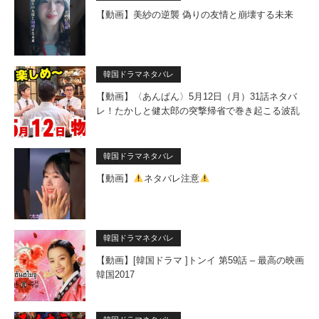
【動画】美紗の逆襲 偽りの友情と崩壊する未来
韓国ドラマネタバレ
【動画】〈あんぱん〉5月12日（月）31話ネタバ
レ！たかしと健太郎の突撃帰省で巻き起こる波乱
韓国ドラマネタバレ
【動画】
ネタバレ注意
韓国ドラマネタバレ
【動画】[韓国ドラマ ]トンイ 第59話 – 最高の映画
韓国2017