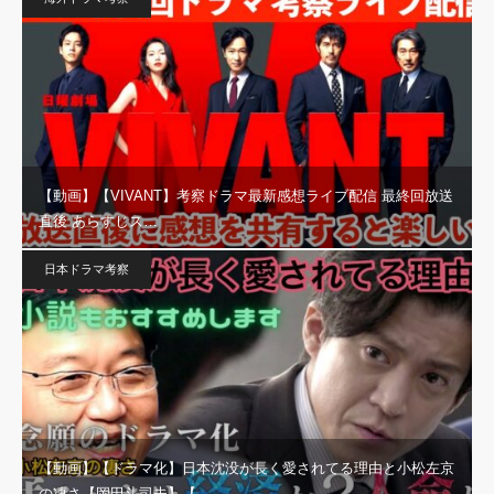
【動画】【VIVANT】考察ドラマ最新感想ライブ配信 最終回放送
直後 あらすじス…
日本ドラマ考察
【動画】【ドラマ化】日本沈没が長く愛されてる理由と小松左京
の凄さ【岡田斗司夫】【…