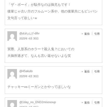
「ザ・ボーイ」が駄作なのは御尤もです！
後輩じゃ古い方のフルムーン系や、他の後輩共にもビシバシ
文句言って欲しいｗ
@めれんげ-d8v
返信
引用
2025年 4月 30日
実際、人形系のホラー？殺人鬼？においての
大御所過ぎて、なんも言い返せないよな笑
@45akuto
返信
引用
2025年 4月 30日
チャッキーvsミーガンとかやってほしいな
@1day_no_END2misosoup
返信
引用