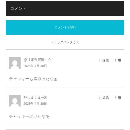
コメント
コメント ( 50 )
トラックバック ( 0 )
@甘露寺蜜璃-m9q
返信
引用
2025年 4月 30日
チャッキーも歳取ったなぁ
@しまくま-y6l
返信
引用
2025年 4月 30日
チャッキー老けたなあ