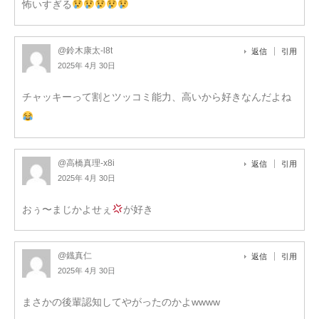
怖いすぎる
@鈴木康太-l8t
返信
引用
2025年 4月 30日
チャッキーって割とツッコミ能力、高いから好きなんだよね
@高橋真理-x8i
返信
引用
2025年 4月 30日
おぅ〜まじかよせぇ
が好き
@鐡真仁
返信
引用
2025年 4月 30日
まさかの後輩認知してやがったのかよwwww