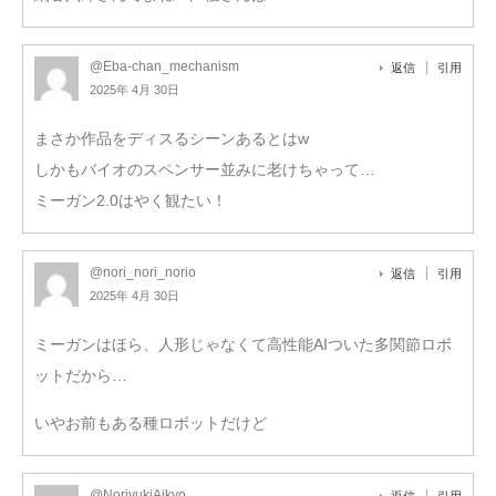
@Eba-chan_mechanism
返信
引用
2025年 4月 30日
まさか作品をディスるシーンあるとはw
しかもバイオのスペンサー並みに老けちゃって…
ミーガン2.0はやく観たい！
@nori_nori_norio
返信
引用
2025年 4月 30日
ミーガンはほら、人形じゃなくて高性能AIついた多関節ロボ
ットだから…
いやお前もある種ロボットだけど
@NoriyukiAikyo
返信
引用