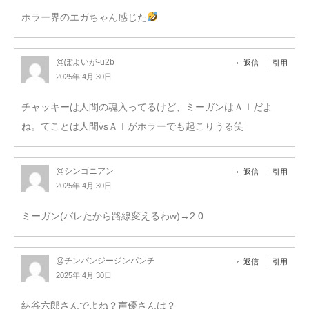
ホラー界のエガちゃん感じた
@ぽよいが-u2b
返信
引用
2025年 4月 30日
チャッキーは人間の魂入ってるけど、ミーガンはＡＩだよ
ね。てことは人間vsＡＩがホラーでも起こりうる笑
@シンゴニアン
返信
引用
2025年 4月 30日
ミーガン(バレたから路線変えるわw)→2.0
@チンパンジージンパンチ
返信
引用
2025年 4月 30日
納谷六郎さんでよね？声優さんは？