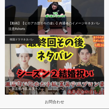
【動画】【ヒロアカ昔と今の違い】内通者のイメージ※ネタバレ
注意#shorts
韓国ドラマネタバレ
【動画】『波うららかにめおと日和』ドラマ最終回その後ネタバ
レ放送後内容,最後キス…
お問合わせ