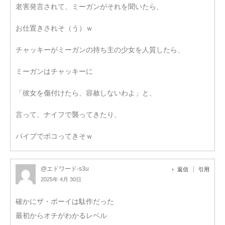
老害発言されて、ミーガンがそれを聞いたら、
お仕置きされそ（う）ｗ
チャッキーがミーガンの持ち主の少女を人質したら、
ミーガンはチャッキーに
「彼女を傷付けたら、容赦しないわよ」と、
言って、ナイフで襲ってきたり、
パイプでボコってきそｗ
@エドワード-s3u
返信
引用
2025年 4月 30日
確かにザ・ボーイは駄作だった
最初からオチがわかるレベル