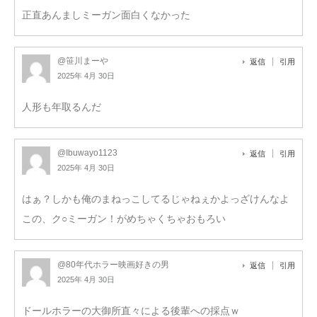
正直あんましミーガン面白くなかった
@笹川まーや
返信
引用
2025年 4月 30日
人形も年取るんだ
@Ibuwayo1123
返信
引用
2025年 4月 30日
はぁ？しかも俺のまねっこしてるじゃねぇかよっざけんなよ
この、ク○ミーガン！がめちゃくちゃおもろい
@80年代ホラー映画好きの男
返信
引用
2025年 4月 30日
ドールホラーの大御所直々による後輩への採点ｗ