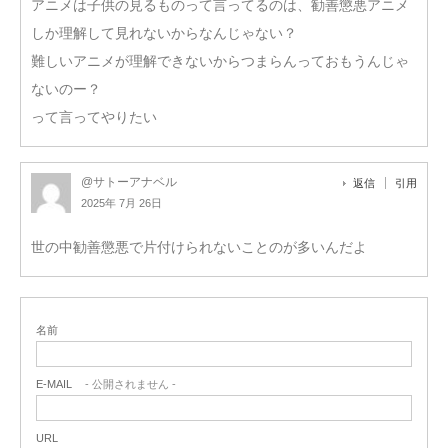
アニメは子供の見るものって言ってるのは、勧善懲悪アニメ
しか理解して見れないからなんじゃない？
難しいアニメが理解できないからつまらんっておもうんじゃ
ないのー？
って言ってやりたい
@サトーアナベル
返信
引用
2025年 7月 26日
世の中勧善懲悪で片付けられないことのが多いんだよ
名前
E-MAIL
- 公開されません -
URL