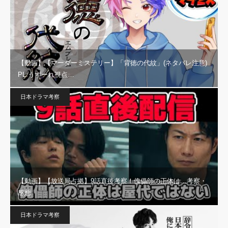
【動画】【マーダーミステリー】「背徳の代紋」(ネタバレ注意)
PL:うずーれ視点…
日本ドラマ考察
【動画】【放送局占拠】9話直後考察！傀儡師の正体は…考察・
感想
日本ドラマ考察