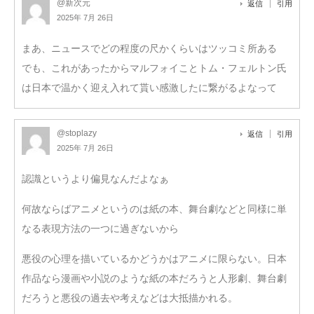
@新次元
返信
引用
2025年 7月 26日
まあ、ニュースでどの程度の尺かくらいはツッコミ所ある
でも、これがあったからマルフォイことトム・フェルトン氏
は日本で温かく迎え入れて貰い感激したに繋がるよなって
@stoplazy
返信
引用
2025年 7月 26日
認識というより偏見なんだよなぁ
何故ならばアニメというのは紙の本、舞台劇などと同様に単
なる表現方法の一つに過ぎないから
悪役の心理を描いているかどうかはアニメに限らない。日本
作品なら漫画や小説のような紙の本だろうと人形劇、舞台劇
だろうと悪役の過去や考えなどは大抵描かれる。