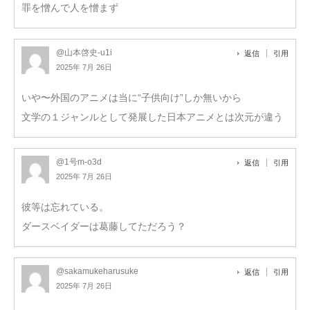
罪を憎んで人を憎まず
@山本啓史-u1i
返信
引用
2025年 7月 26日
いや〜外国のアニメは当に“子供向け”しか無いから
文学の１ジャンルとして発展した日本アニメとは次元が違う
@1号m-o3d
返信
引用
2025年 7月 26日
彼等は忘れている。
ダースベイダーは葛藤してただろう？
@sakamukeharusuke
返信
引用
2025年 7月 26日