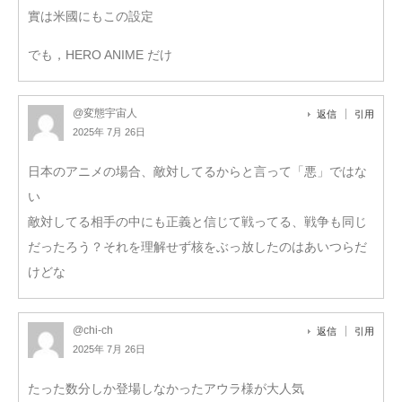
實は米國にもこの設定
でも，HERO ANIME だけ
@変態宇宙人
返信
引用
2025年 7月 26日
日本のアニメの場合、敵対してるからと言って「悪」ではな
い
敵対してる相手の中にも正義と信じて戦ってる、戦争も同じ
だったろう？それを理解せず核をぶっ放したのはあいつらだ
けどな
@chi-ch
返信
引用
2025年 7月 26日
たった数分しか登場しなかったアウラ様が大人気