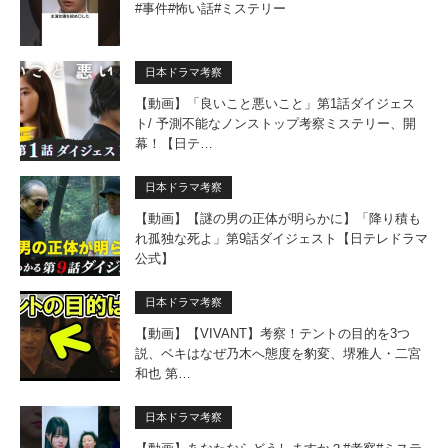
#事件#怖い話#ミステリー
日本ドラマ考察
【動画】「良いこと悪いこと」第1話ダイジェス
ト/ 予測不能なノンストップ考察ミステリー、開
幕！【日テ…
日本ドラマ考察
【動画】【謎の男の正体が明らかに】「降り積も
れ孤独な死よ」第9話ダイジェスト【日テレドラマ
公式】
日本ドラマ考察
【動画】【VIVANT】考察！テントの目的を3つ
説、ベキはなぜ乃木へ態度を豹変、堺雅人・二宮
和也 第…
日本ドラマ考察