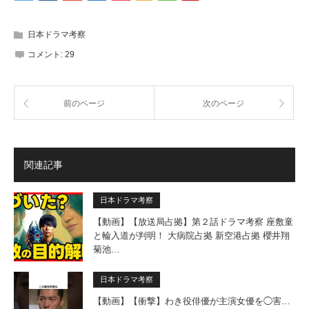
日本ドラマ考察
コメント:
29
前のページ
次のページ
関連記事
日本ドラマ考察
【動画】【放送局占拠】第２話ドラマ考察 座敷童
と輪入道が判明！ 大病院占拠 新空港占拠 櫻井翔
菊池…
日本ドラマ考察
【動画】【衝撃】わき役俳優が主演女優を◯害…