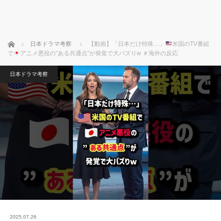
ホーム
日本ドラマ考察
【動画】「日本だけ特殊…」
米国のTV番組
で
アニメ悪役の“ある共通点”が発覚で大バズりw ＃海外の反応
日本ドラマ考察
2025.07.26