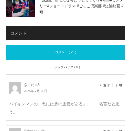
【動画】あなたならどうしますか？#考察#ミステ
リー#ショートドラマ #ごっこ倶楽部 #短編映画 #
短…
コメント
コメント ( 29 )
トラックバック ( 0 )
@てた-d3s
返信
引用
2025年 7月 26日
バイキンマンの「悪には悪の正義がある」、、、名言だと思
う。
@dadada-r8z