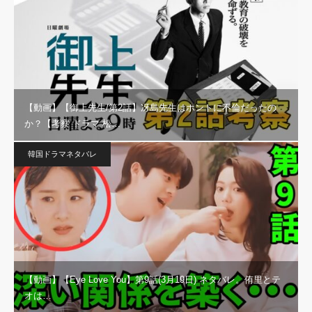
【動画】【御上先生/第2話】冴島先生はホントに不倫だったの
か？【考察 ドラマ 松…
韓国ドラマネタバレ
【動画】【Eye Love You】第9話(3月19日) ネタバレ。侑里とテ
オは…