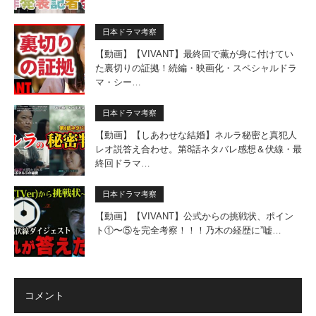
日本ドラマ考察
【動画】【VIVANT】最終回で薫が身に付けてい
た裏切りの証拠！続編・映画化・スペシャルドラ
マ・シー…
日本ドラマ考察
【動画】【しあわせな結婚】ネルラ秘密と真犯人
レオ説答え合わせ。第8話ネタバレ感想＆伏線・最
終回ドラマ…
日本ドラマ考察
【動画】【VIVANT】公式からの挑戦状、ポイン
ト①〜⑤を完全考察！！！乃木の経歴に”嘘…
コメント