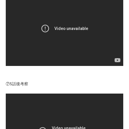
⑦5話後考察