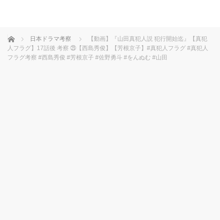
ホーム
日本ドラマ考察
【動画】『山田真犯人説 犯行開始迄』【真犯
人フラグ】17話後 考察 ㉕【西島秀俊】【芳根京子】#真犯人フラグ #真犯人
フラグ考察 #西島秀俊 #芳根京子 #佐野勇斗 #をんぬむ #山田