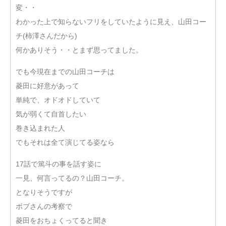
変・・
わかった上で知らないフリをしていたように見え、山田コー
チ(柿澤さんだから)
何かありそう・・とまず思ってました。
でも今現在までの山田コーチは
菱田に好意があって
単純で、オドオドしていて
気が弱くて自首したい
巻き込まれた人
でもそれは全て演じてる姿なら
17話で篤斗の事を話す姿に
一見、何言ってるの？山田コーチ。
となりそうですが
ボブさんの考察で
菱田をおちょくってると聞き