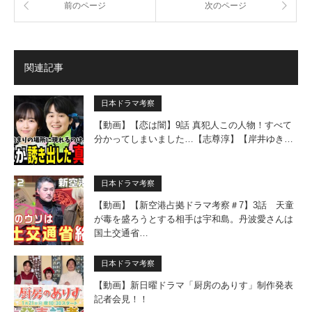
前のページ
次のページ
関連記事
日本ドラマ考察
【動画】【恋は闇】9話 真犯人この人物！すべて
分かってしまいました…【志尊淳】【岸井ゆき…
日本ドラマ考察
【動画】【新空港占拠ドラマ考察＃7】3話 天童
が毒を盛ろうとする相手は宇和島。丹波愛さんは
国土交通省…
日本ドラマ考察
【動画】新日曜ドラマ「厨房のありす」制作発表
記者会見！！