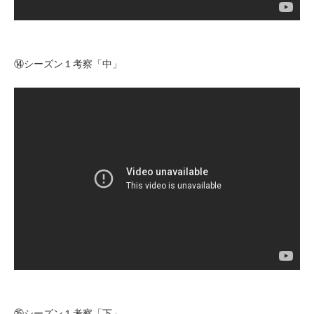
⑭シーズン１考察「中」
⑮シーズン１考察「下」