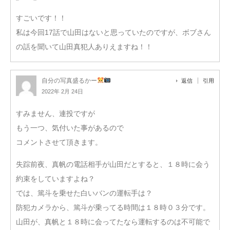
すごいです！！
私は今回17話で山田はないと思っていたのですが、ボブさん
の話を聞いて山田真犯人ありえますね！！
自分の写真盛るかー
返信
引用
2022年 2月 24日
すみません、連投ですが
もう一つ、気付いた事があるので
コメントさせて頂きます。
失踪前夜、真帆の電話相手が山田だとすると、１８時に会う
約束をしていますよね？
では、篤斗を乗せた白いバンの運転手は？
防犯カメラから、篤斗が乗ってる時間は１８時０３分です。
山田が、真帆と１８時に会ってたなら運転するのは不可能で