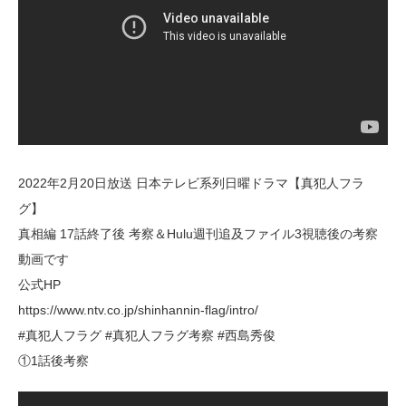
2022年2月20日放送 日本テレビ系列日曜ドラマ【真犯人フラ
グ】
真相編 17話終了後 考察＆Hulu週刊追及ファイル3視聴後の考察
動画です
公式HP
https://www.ntv.co.jp/shinhannin-flag/intro/
#真犯人フラグ #真犯人フラグ考察 #西島秀俊
①1話後考察