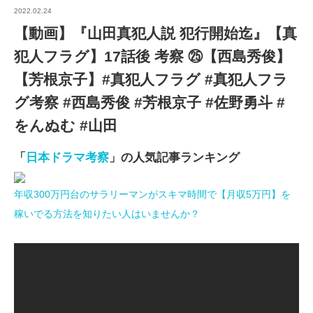
2022.02.24
【動画】『山田真犯人説 犯行開始迄』【真
犯人フラグ】17話後 考察 ㉕【西島秀俊】
【芳根京子】#真犯人フラグ #真犯人フラ
グ考察 #西島秀俊 #芳根京子 #佐野勇斗 #
をんぬむ #山田
「
日本ドラマ考察
」の人気記事ランキング
年収300万円台のサラリーマンがスキマ時間で【月収5万円】を
稼いでる方法を知りたい人はいませんか？