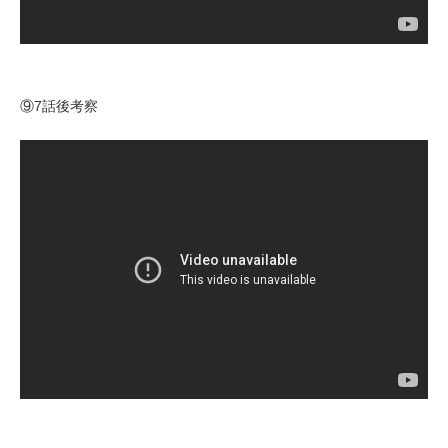
⑨7話後考察