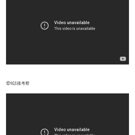
⑫9話後考察