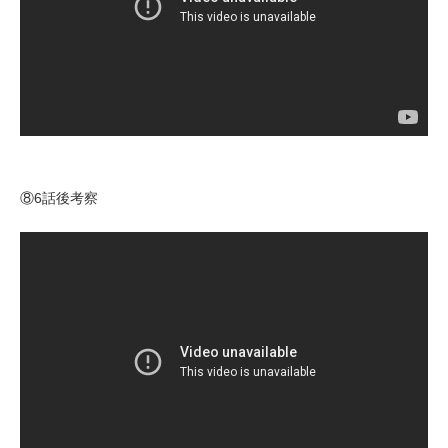
⑧6話後考察