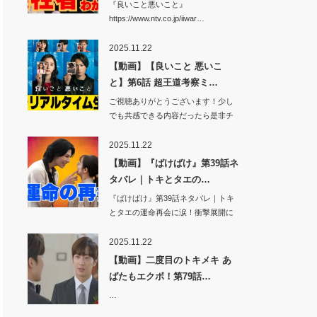
『良いこと悪いこと』
https://www.ntv.co.jp/iiwar…
2025.11.22
【動画】【良いこと 悪いこ
と】第6話 超王道考察ミ…
ご視聴ありがとうございます！少し
でも共感できる内容だったら是非チ
ャンネル登録…
2025.11.22
【動画】『ばけばけ』第39話ネ
タバレ｜トキとタエの…
『ばけばけ』第39話ネタバレ｜トキ
とタエの運命再会に涙！衝撃展開に
視聴者騒然…
2025.11.22
【動画】二度目のトキメキ あ
ばたもエクボ！第79話…
…