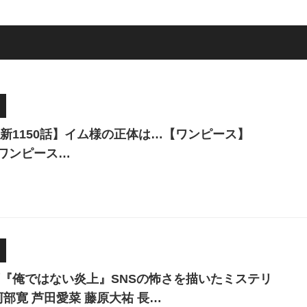
新1150話】イム様の正体は…【ワンピース】
e #ワンピース…
『俺ではない炎上』SNSの怖さを描いたミステリ
阿部寛 芦田愛菜 藤原大祐 長…