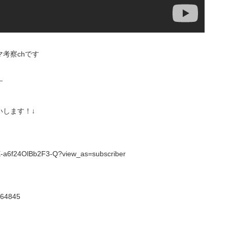
考察chです
す
します！↓
X-a6f24OlBb2F3-Q?view_as=subscriber
/364845