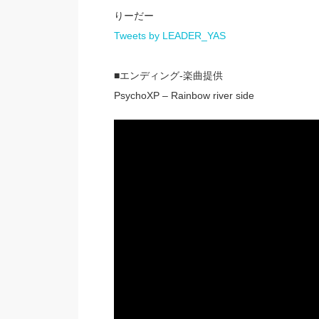
りーだー
Tweets by LEADER_YAS
■エンディング-楽曲提供
PsychoXP – Rainbow river side