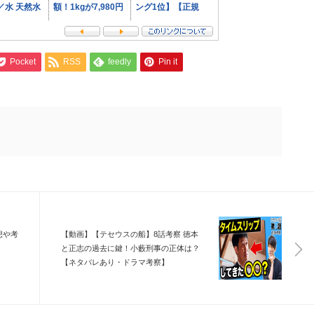
Pocket
RSS
feedly
Pin it
想や考
【動画】【テセウスの船】8話考察 徳本
と正志の過去に鍵！小藪刑事の正体は？
【ネタバレあり・ドラマ考察】