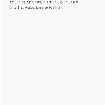
クにナイフを入れた理由は？【良いこと悪いこと6話ネ
タバレ】
に
@educationschoolJAPAN
より