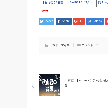
Tweet
Share
+1
Hatena
日本ドラマ考察
コメント:
32
【動画】【24 JAPAN】第21話の感
察！