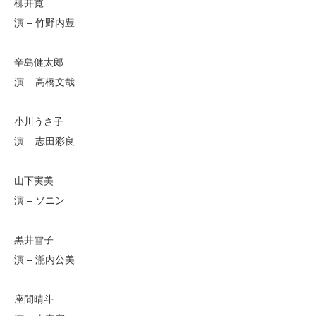
柳井寛
演 – 竹野内豊
辛島健太郎
演 – 高橋文哉
小川うさ子
演 – 志田彩良
山下実美
演 – ソニン
黒井雪子
演 – 瀧内公美
座間晴斗