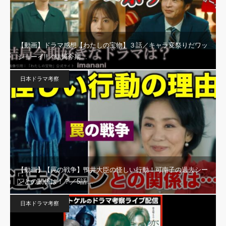
【動画】ドラマ感想【わたしの宝物】３話／キャラ変祭りだワッ
ショーイ!!／結局今期…
日本ドラマ考察
【動画】【罠の戦争】鴨井大臣の怪しい行動！可南子の過去シー
ンとの関係は！？／5話…
日本ドラマ考察