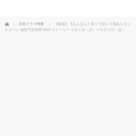
ホーム
日本ドラマ考察
【動画】【あんぱん】朝ドラ第２３週あらすじ
ネタバレ 感想予想考察 NHK ストーリー ９月１日（月）〜９月５日（金）