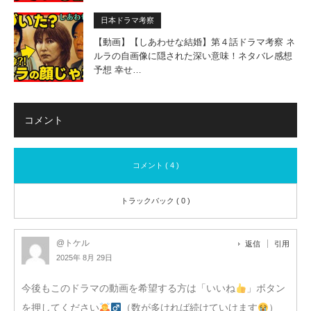
日本ドラマ考察
【動画】【しあわせな結婚】第４話ドラマ考察 ネ
ルラの自画像に隠された深い意味！ネタバレ感想
予想 幸せ…
コメント
コメント ( 4 )
トラックバック ( 0 )
@トケル
返信
引用
2025年 8月 29日
今後もこのドラマの動画を希望する方は「いいね
」ボタン
を押してください
（数が多ければ続けていけます
）