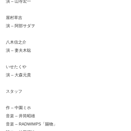
演 – 山寺宏一
屋村草吉
演 – 阿部サダヲ
八木信之介
演 – 妻夫木聡
いせたくや
演 – 大森元貴
スタッフ
作 – 中園ミホ
音楽 – 井筒昭雄
音楽 – RADWIMPS「賜物」