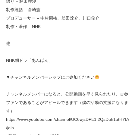
語り – 林田理沙
制作統括 – 倉崎憲
プロデューサー – 中村周祐、舩田遼介、川口俊介
制作・著作 – NHK
他
NHK朝ドラ「あんぱん」
▼チャンネルメンバーシップにご参加ください
チャンネルメンバーになると、公開動画を早く見られたり、古参
ファンであることがアピールできます（僕の活動の支援になりま
す）
https://www.youtube.com/channel/UC6wjsDPE1I2QsDuh1atHYfA
/join