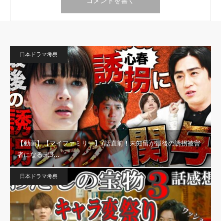
日本ドラマ考察
【動画】【マイファミリー】7話直前！未知留が最後の誘拐被害
者になる末路̷…
日本ドラマ考察