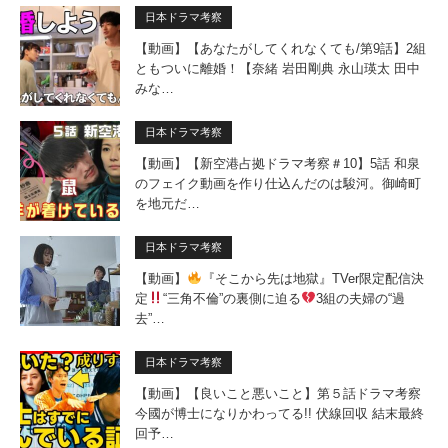
日本ドラマ考察
【動画】【あなたがしてくれなくても/第9話】2組
ともついに離婚！【奈緒 岩田剛典 永山瑛太 田中
みな…
日本ドラマ考察
【動画】【新空港占拠ドラマ考察＃10】5話 和泉
のフェイク動画を作り仕込んだのは駿河。御崎町
を地元だ…
日本ドラマ考察
【動画】
『そこから先は地獄』TVer限定配信決
定
“三角不倫”の裏側に迫る
3組の夫婦の“過
去”…
日本ドラマ考察
【動画】【良いこと悪いこと】第５話ドラマ考察
今國が博士になりかわってる!! 伏線回収 結末最終
回予…