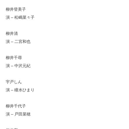
柳井登美子
演 – 松嶋菜々子
柳井清
演 – 二宮和也
柳井千尋
演 – 中沢元紀
宇戸しん
演 – 瞳水ひまり
柳井千代子
演 – 戸田菜穂