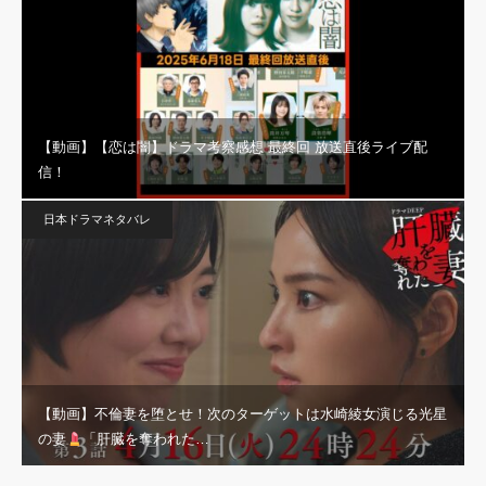
【動画】【恋は闇】ドラマ考察感想 最終回 放送直後ライブ配
信！
日本ドラマネタバレ
【動画】不倫妻を堕とせ！次のターゲットは水崎綾女演じる光星
の妻
「肝臓を奪われた…