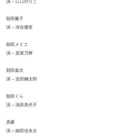
演 – 江口のりこ
朝田蘭子
演 – 河合優実
朝田メイコ
演 – 原菜乃華
朝田釜次
演 – 吉田鋼太郎
朝田くら
演 – 浅田美代子
原豪
演 – 細田佳央太