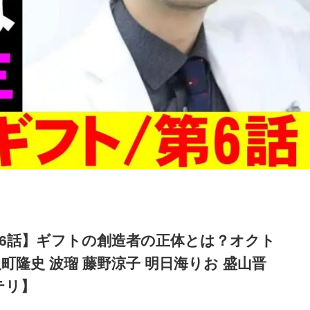
第6話】ギフトの創造者の正体とは？オクト
町隆史 波瑠 藤野涼子 明日海りお 盛山晋
テリ】