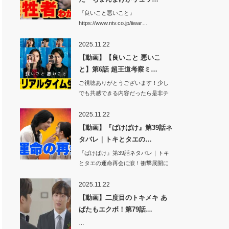
『良いこと悪いこと』
https://www.ntv.co.jp/iiwar…
2025.11.22
【動画】【良いこと 悪いこ
と】第6話 超王道考察ミ…
ご視聴ありがとうございます！少し
でも共感できる内容だったら是非チ
ャンネル登録…
2025.11.22
【動画】『ばけばけ』第39話ネ
タバレ｜トキとタエの…
『ばけばけ』第39話ネタバレ｜トキ
とタエの運命再会に涙！衝撃展開に
視聴者騒然…
2025.11.22
【動画】二度目のトキメキ あ
ばたもエクボ！第79話…
…