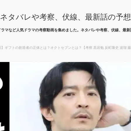
ネタバレや考察、伏線、最新話の予
ドラマなど人気ドラマの考察動画を集めました。ネタバレや考察、伏線、最新
話】ギフトの創造者の正体とは？オクトセブンとは？【考察 黒岩勉 反町隆史 波瑠 藤野