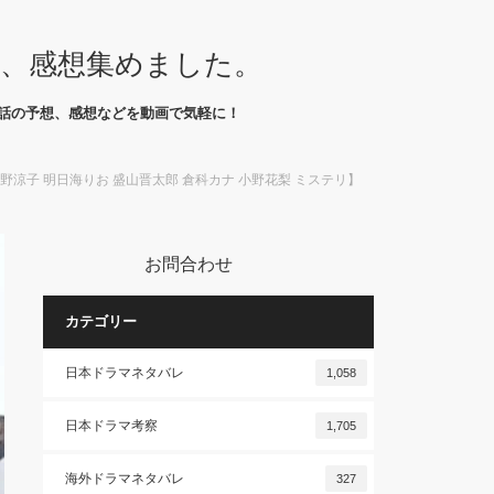
想、感想集めました。
話の予想、感想などを動画で気軽に！
涼子 明日海りお 盛山晋太郎 倉科カナ 小野花梨 ミステリ】
お問合わせ
カテゴリー
日本ドラマネタバレ
1,058
日本ドラマ考察
1,705
海外ドラマネタバレ
327