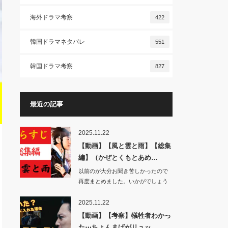
海外ドラマ考察
422
韓国ドラマネタバレ
551
韓国ドラマ考察
827
最近の記事
2025.11.22
【動画】【風と雲と雨】【総集
編】（かぜとくもとあめ…
以前のが大分お聞き苦しかったので
再度まとめました。いかがでしょう
か。…
2025.11.22
【動画】【考察】犠牲者わかっ
た⋯ちょんまげがリュッ…