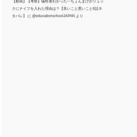
【動画】【考察】犠牲者わかった⋯ちょんまげがリュッ
クにナイフを入れた理由は？【良いこと悪いこと6話ネ
タバレ】
に
@educationschoolJAPAN
より