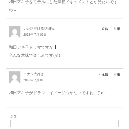
和田アキ子をモデルにした麻雀ドキュメントとか見たいです
ねｗ
いい話泣ける話朗読
返信
引用
2018年 7月 01日
和田アキ子ドラマですか
色んな意味で楽しみです(笑)
コナン大好き
返信
引用
2018年 7月 01日
和田アキ子がドラマ、イメージつかないですね…(ﾟoﾟ;
名前