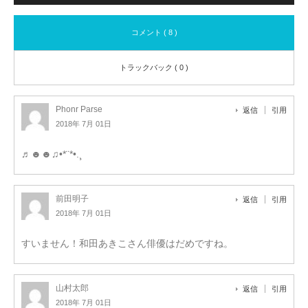
コメント ( 8 )
トラックバック ( 0 )
Phonr Parse
返信
引用
2018年 7月 01日
♬☻☻♫•*¨*•.¸
前田明子
返信
引用
2018年 7月 01日
すいません！和田あきこさん俳優はだめですね。
山村太郎
返信
引用
2018年 7月 01日