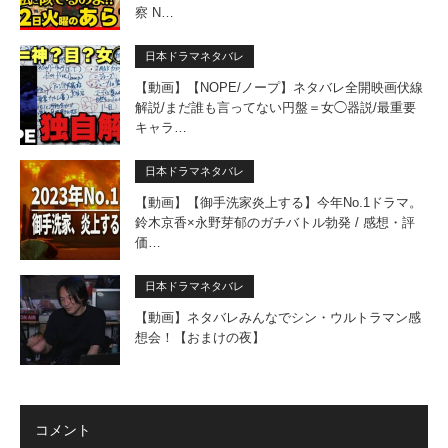
察 N…
日本ドラマネタバレ
【動画】【NOPE/ノープ】ネタバレ全開映画伏線
解説/まだ誰も言ってない円盤＝女◯器説/最重要
キャラ…
日本ドラマネタバレ
【動画】【御手洗家炎上する】今年No.1ドラマ。
鈴木京香×永野芽郁のガチバトル勃発 / 感想・評
価…
日本ドラマネタバレ
【動画】ネタバレみんなでシン・ウルトラマン感
想会！【おまけの夜】
コメント