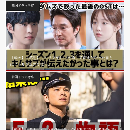
韓国ドラマ考察
【動画】【感想】キムサブが1,2,3を通して伝えたかった事と
は？トルダムズで歌っ…
韓国ドラマ考察
【動画】〈あんぱん〉5月2日（金）25話ネタバレ！銀座のパン