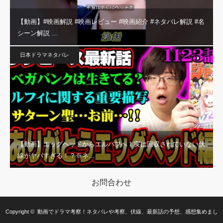
【動画】#映画解説 #映画レビュー #映画紹介 #ネタバレ解説 #名
シーン解説 …
日本ドラマネタバレ
【動画】エッグヘッドからエルバフへ！実は回収されていない伏
線がヤバすぎる！？※ネ…
お問合わせ
Copyright ©
動画でドラマ考察！ネタバレや考察、伏線、最新話の予想、感想集めまし