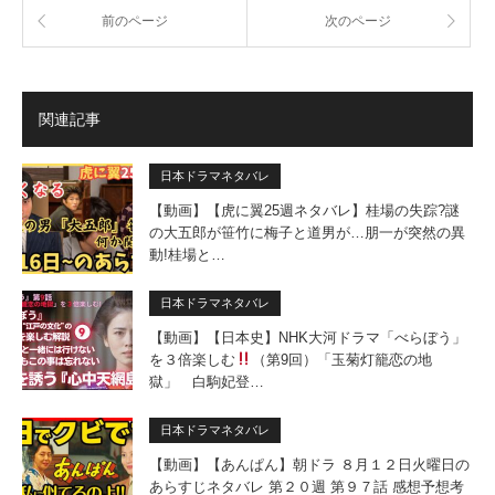
前のページ
次のページ
関連記事
日本ドラマネタバレ
【動画】【虎に翼25週ネタバレ】桂場の失踪?謎
の大五郎が笹竹に梅子と道男が…朋一が突然の異
動!桂場と…
日本ドラマネタバレ
【動画】【日本史】NHK大河ドラマ「べらぼう」
を３倍楽しむ
（第9回）「玉菊灯籠恋の地
獄」 白駒妃登…
日本ドラマネタバレ
【動画】【あんぱん】朝ドラ ８月１２日火曜日の
あらすじネタバレ 第２０週 第９７話 感想予想考