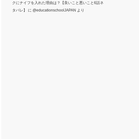
クにナイフを入れた理由は？【良いこと悪いこと6話ネ
タバレ】
に
@educationschoolJAPAN
より