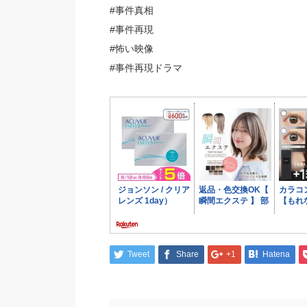
#事件真相
#事件再現
#怖い映像
#事件再現ドラマ
Tweet
Share
+1
Hatena