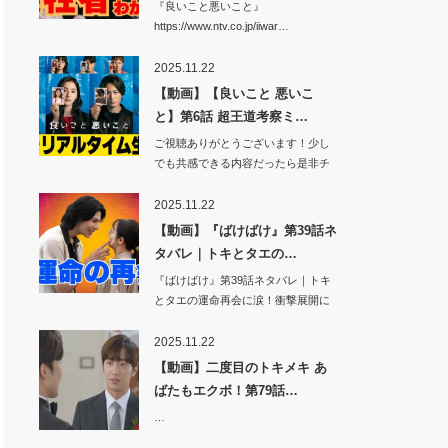
『良いこと悪いこと』
https://www.ntv.co.jp/iiwar…
2025.11.22
【動画】【良いこと 悪いこ
と】第6話 超王道考察ミ…
ご視聴ありがとうございます！少し
でも共感できる内容だったら是非チ
ャンネル登録…
2025.11.22
【動画】『ばけばけ』第39話ネ
タバレ｜トキとタエの…
『ばけばけ』第39話ネタバレ｜トキ
とタエの運命再会に涙！衝撃展開に
視聴者騒然…
2025.11.22
【動画】二度目のトキメキ あ
ばたもエクボ！第79話…
…