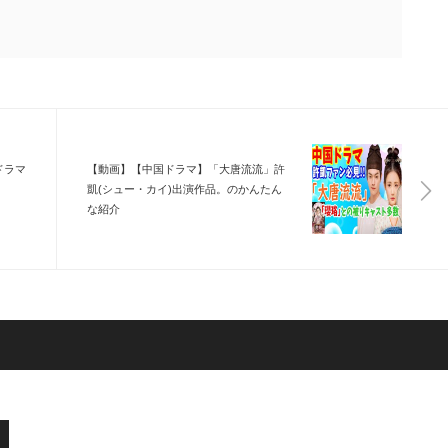
ドラマ
【動画】【中国ドラマ】「大唐流流」許
凱(シュー・カイ)出演作品。のかんたん
な紹介