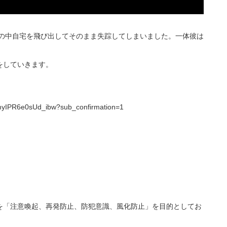
雪の中自宅を飛び出してそのまま失踪してしまいました。一体彼は
をしていきます。
myIPR6e0sUd_ibw?sub_confirmation=1
を「注意喚起、再発防止、防犯意識、風化防止」を目的としてお