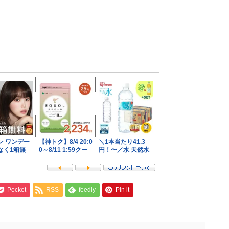
Pocket
RSS
feedly
Pin it