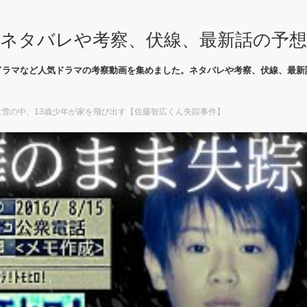
ネタバレや考察、伏線、最新話の予
ドラマなど人気ドラマの考察動画を集めました。ネタバレや考察、伏線、最新
大雪の中、13歳少年が家を飛び出す【佐藤智広くん失踪事件】