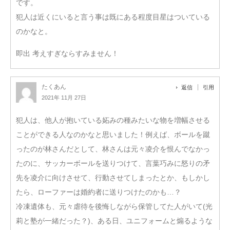
です。
犯人は近くにいると言う事は既にある程度目星はついている
のかなと。
即出 考えすぎならすみません！
たくあん
返信
引用
2021年 11月 27日
犯人は、他人が抱いている妬みの種みたいな物を増幅させる
ことができる人なのかなと思いました！例えば、ボールを蹴
ったのが林さんだとして、林さんは元々凌介を恨んでなかっ
たのに、サッカーボールを送りつけて、言葉巧みに怒りの矛
先を凌介に向けさせて、行動させてしまったとか、もしかし
たら、ローファーは婚約者に送りつけたのかも…？
冷凍遺体も、元々虐待を後悔しながら保管してた人がいて(光
莉と塾が一緒だった？)、ある日、ユニフォームと煽るような