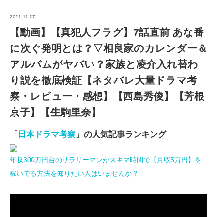
2021.11.27
【動画】【真犯人フラグ】7話直前 あな番
に次ぐ発明とは？▽相良家のカレンダー＆
アルバムがヤバい？家族と凌介入れ替わ
り説を徹底検証【ネタバレ大量ドラマ考
察・レビュー・感想】【西島秀俊】【芳根
京子】【生駒里奈】
「
日本ドラマ考察
」の人気記事ランキング
年収300万円台のサラリーマンがスキマ時間で【月収5万円】を
稼いでる方法を知りたい人はいませんか？