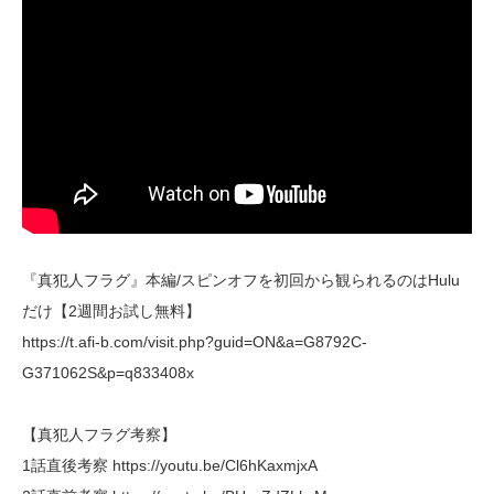
『真犯人フラグ』本編/スピンオフを初回から観られるのはHulu
だけ【2週間お試し無料】
https://t.afi-b.com/visit.php?guid=ON&a=G8792C-
G371062S&p=q833408x
【真犯人フラグ考察】
1話直後考察 https://youtu.be/Cl6hKaxmjxA