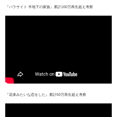
『パラサイト 半地下の家族』累計100万再生超え考察
『花束みたいな恋をした』累計50万再生超え考察