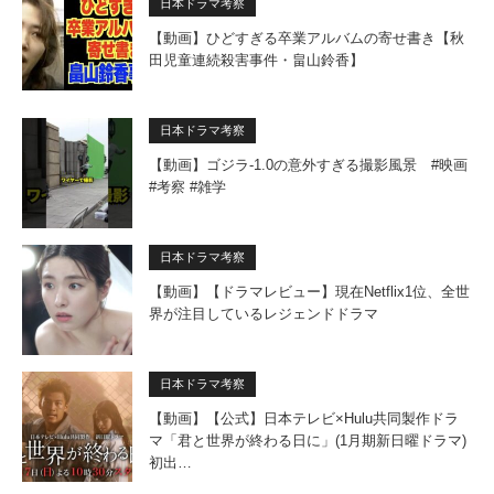
日本ドラマ考察
【動画】ひどすぎる卒業アルバムの寄せ書き【秋
田児童連続殺害事件・畠山鈴香】
日本ドラマ考察
【動画】ゴジラ-1.0の意外すぎる撮影風景 #映画
#考察 #雑学
日本ドラマ考察
【動画】【ドラマレビュー】現在Netflix1位、全世
界が注目しているレジェンドドラマ
日本ドラマ考察
【動画】【公式】日本テレビ×Hulu共同製作ドラ
マ「君と世界が終わる日に」(1月期新日曜ドラマ)
初出…