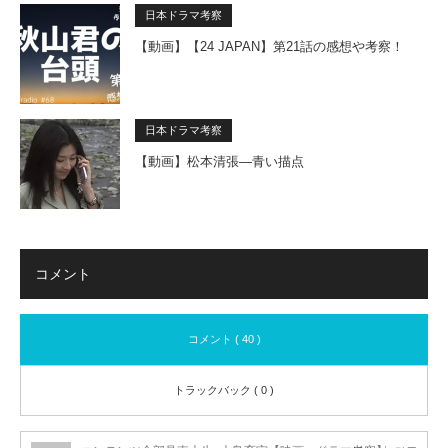
日本ドラマ考察
【動画】【24 JAPAN】第21話の感想や考察！
日本ドラマ考察
【動画】松本清張―青い描点
コメント
コメント ( 40 )
トラックバック ( 0 )