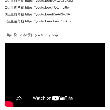
2話直前考察 https://youtu.be/BUxvZdZLkxM
2話直後考察 https://youtu.be/cTQtyhfLj8w
3話直前考察 https://youtu.be/ulKeAd3y7fA
4話直後考察 https://youtu.be/aJrewPvuAuk
↓篤斗役・小林優仁さんのチャンネル