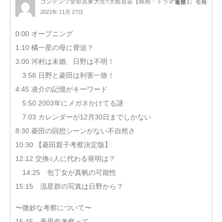
コンテンツ全部見東大生=大島育宙【映画・ドラマ考察】
返信
引用
2021年 11月 27日
0:00 オープニング
1:10 橘一星の母に脅迫？
3:00 河村は未婚、日野は不明！
3:58 日野と菱田は利害一致！
4:45 凌介の記憶がキーワード
5:50 2003年にメガネかけてる謎
7:03 カレンダーが12月30日までしかない
8:30 菱田の回想シーンがない不自然さ
10:30 【菱田親子考察決定版】
12:12 交換○人に代わる発明は？
14:25 包丁女が真帆の可能性
15:15 流星群の写真は日野から？
〜微妙な考察について〜
15:45 香里奈考察って。。。