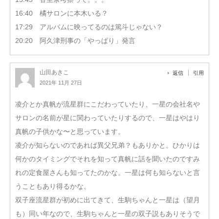
16:40 橘サロンに本木いる？
17:29 アルバムに映ってるのは篤斗じゃない？
20:20 阿久津刑事の「やっぱり」発言
山田あきこ
返信
引用
2021年 11月 27日
凌介とか真帆が流星群にこだわっていたり、一星の会社名や
サロンの名前が星に関わっていたりするので、一星はやはり
真帆の子供かな〜と思っています。
凌介が知らないのであれば異父兄弟？もありかと。ひかりは
何かのタイミングでそれを知って真帆に話を聞いたのですみ
れの定食屋さんも知ってたのかな。一星は何も知らないと言
うこともあり得るかな。
双子座流星群が初めに出てきて、生駒ちゃんと一星は（望月
も）同い年なので、生駒ちゃんと一星の双子説もありそうで