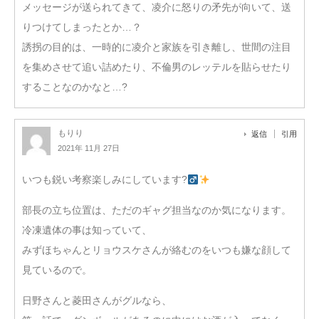
メッセージが送られてきて、凌介に怒りの矛先が向いて、送
りつけてしまったとか…？
誘拐の目的は、一時的に凌介と家族を引き離し、世間の注目
を集めさせて追い詰めたり、不倫男のレッテルを貼らせたり
することなのかなと…?
もりり
返信
引用
2021年 11月 27日
いつも鋭い考察楽しみにしています?‍
部長の立ち位置は、ただのギャグ担当なのか気になります。
冷凍遺体の事は知っていて、
みずほちゃんとリョウスケさんが絡むのをいつも嫌な顔して
見ているので。
日野さんと菱田さんがグルなら、