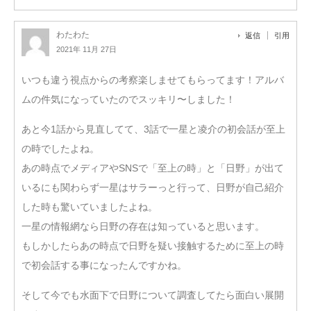
わたわた
返信
引用
2021年 11月 27日
いつも違う視点からの考察楽しませてもらってます！アルバ
ムの件気になっていたのでスッキリ〜しました！
あと今1話から見直してて、3話で一星と凌介の初会話が至上
の時でしたよね。
あの時点でメディアやSNSで「至上の時」と「日野」が出て
いるにも関わらず一星はサラーっと行って、日野が自己紹介
した時も驚いていましたよね。
一星の情報網なら日野の存在は知っていると思います。
もしかしたらあの時点で日野を疑い接触するために至上の時
で初会話する事になったんですかね。
そして今でも水面下で日野について調査してたら面白い展開