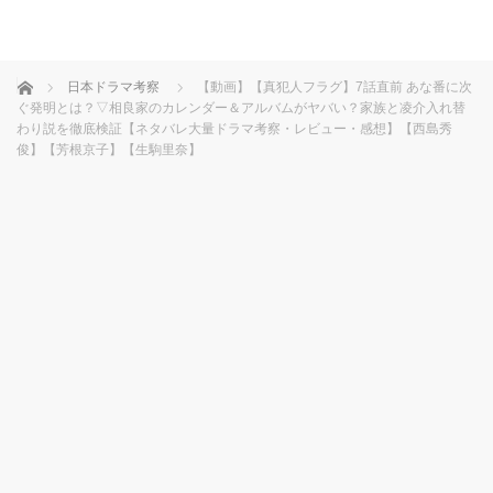
ホーム
日本ドラマ考察
【動画】【真犯人フラグ】7話直前 あな番に次
ぐ発明とは？▽相良家のカレンダー＆アルバムがヤバい？家族と凌介入れ替
わり説を徹底検証【ネタバレ大量ドラマ考察・レビュー・感想】【西島秀
俊】【芳根京子】【生駒里奈】