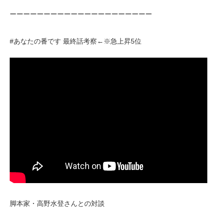
ーーーーーーーーーーーーーーーーーーーーー
#あなたの番です 最終話考察←※急上昇5位
脚本家・高野水登さんとの対談