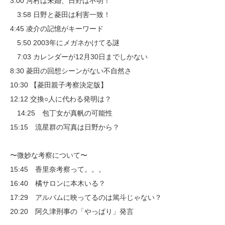
3:00 河村は未婚、日野は不明！
3:58 日野と菱田は利害一致！
4:45 凌介の記憶がキーワード
5:50 2003年にメガネかけてる謎
7:03 カレンダーが12月30日までしかない
8:30 菱田の回想シーンがない不自然さ
10:30 【菱田親子考察決定版】
12:12 交換○人に代わる発明は？
14:25 包丁女が真帆の可能性
15:15 流星群の写真は日野から？
〜微妙な考察について〜
15:45 香里奈考察って。。。
16:40 橘サロンに本木いる？
17:29 アルバムに映ってるのは篤斗じゃない？
20:20 阿久津刑事の「やっぱり」発言