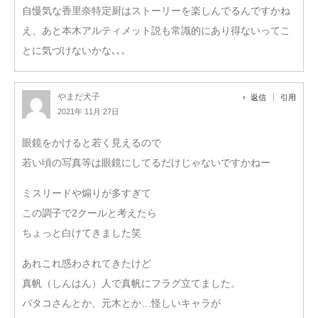
自慢気な香里奈特定厨はストーリーを楽しんでるんですかね
え、あと本木アルティメット説も常識的にあり得ないってこ
とに気づけないかな､､､
やまだ犬子
返信
引用
2021年 11月 27日
眼鏡をかけると若く見えるので
若い頃の写真等は眼鏡にしてるだけじゃないですかねー
ミスリードや煽りが多すぎて
この調子で2クールと考えたら
ちょっと白けてきました笑
あれこれ惑わされてきたけど
真帆（しんはん）人で真帆にフラグ立てました。
バタコさんとか、元木とか…怪しいキャラが