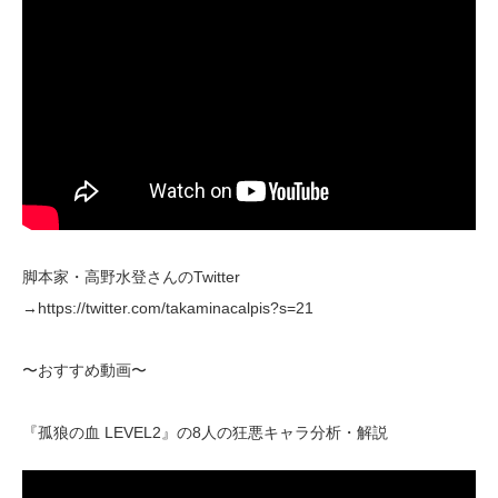
脚本家・高野水登さんのTwitter
→https://twitter.com/takaminacalpis?s=21
〜おすすめ動画〜
『孤狼の血 LEVEL2』の8人の狂悪キャラ分析・解説