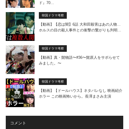
ド』70…
韓国ドラマ考察
【動画】【恋は闇】6話 大和田殺害はあの人物…
ホルスの目の殺人事件との衝撃の繋がりも判明…
韓国ドラマ考察
【動画】真・髭物語〜#36〜髭原人をサボらせて
みました。〜
韓国ドラマ考察
【動画】【ドールハウス】ネタバレなし 映画紹介
ホラー この映画怖いから。長澤まさみ主演
コメント