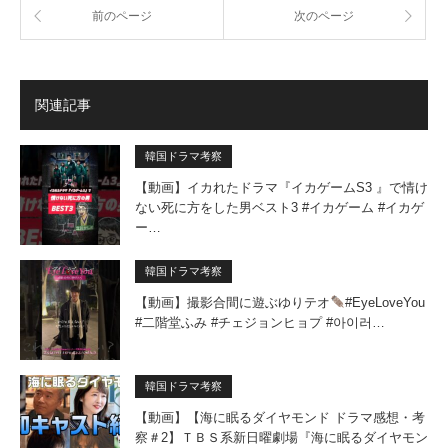
前のページ
次のページ
関連記事
韓国ドラマ考察
【動画】イカれたドラマ『イカゲームS3 』で情け
ない死に方をした男ベスト3 #イカゲーム #イカゲ
ー…
韓国ドラマ考察
【動画】撮影合間に遊ぶゆりテオ
#EyeLoveYou
#二階堂ふみ #チェジョンヒョプ #아이러…
韓国ドラマ考察
【動画】【海に眠るダイヤモンド ドラマ感想・考
察＃2】ＴＢＳ系新日曜劇場『海に眠るダイヤモン