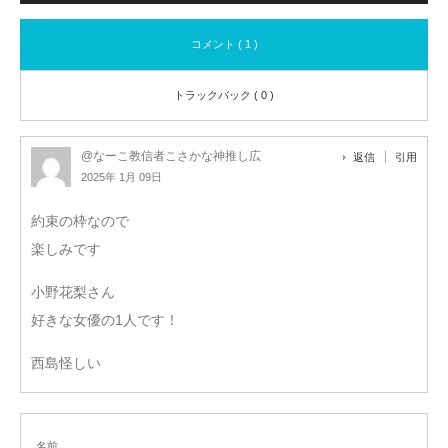
コメント ( 1 )
トラックバック ( 0 )
@なーこ教信者こさかな神推し広
返信
引用
2025年 1月 09日
約束の枠なので
楽しみです
小野花梨さん
好きな女優の1人です！
西島怪しい
名前