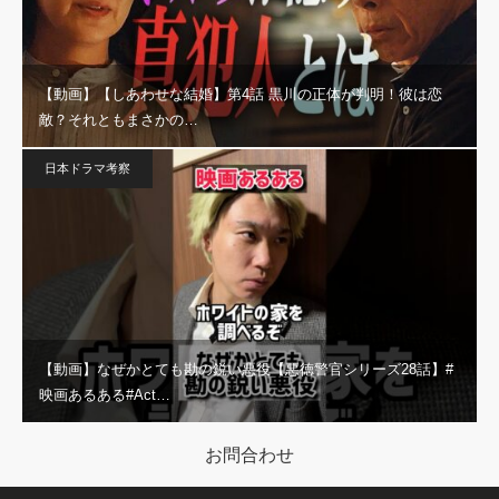
【動画】【しあわせな結婚】第4話 黒川の正体が判明！彼は恋
敵？それともまさかの…
日本ドラマ考察
【動画】なぜかとても勘の鋭い悪役【悪徳警官シリーズ28話】#
映画あるある#Act…
お問合わせ