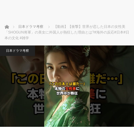
ホーム
日本ドラマ考察
【動画】【衝撃】世界が恋した日本の女性美
「SHOGUN将軍」の美女に外国人が熱狂した理由とは?#海外の反応#日本#日
本の文化 #雑学
日本ドラマ考察