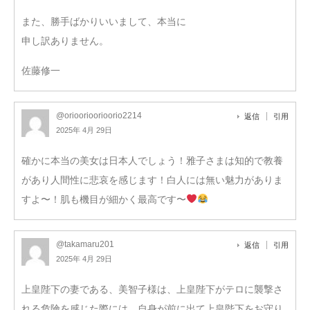
また、勝手ばかりいいまして、本当に
申し訳ありません。
佐藤修一
@orioorioorioorio2214
返信
引用
2025年 4月 29日
確かに本当の美女は日本人でしょう！雅子さまは知的で教養
があり人間性に悲哀を感じます！白人には無い魅力がありま
すよ〜！肌も機目が細かく最高です〜
@takamaru201
返信
引用
2025年 4月 29日
上皇陛下の妻である、美智子様は、上皇陛下がテロに襲撃さ
れる危険を感じた際には、自身が前に出て上皇陛下をお守り