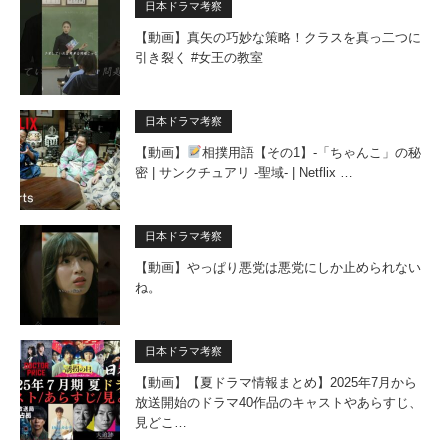
日本ドラマ考察
【動画】真矢の巧妙な策略！クラスを真っ二つに
引き裂く #女王の教室
日本ドラマ考察
【動画】
相撲用語【その1】-「ちゃんこ」の秘
密 | サンクチュアリ -聖域- | Netflix …
日本ドラマ考察
【動画】やっぱり悪党は悪党にしか止められない
ね。
日本ドラマ考察
【動画】【夏ドラマ情報まとめ】2025年7月から
放送開始のドラマ40作品のキャストやあらすじ、
見どこ…