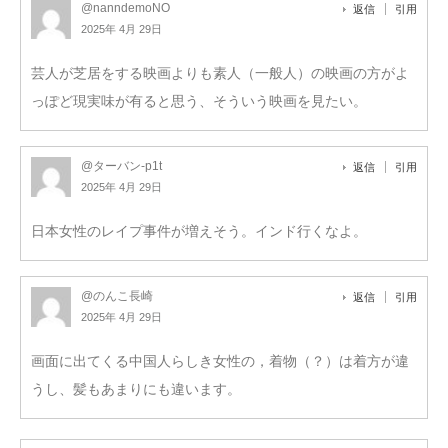
@nanndemoNO
返信
引用
2025年 4月 29日
芸人が芝居をする映画よりも素人（一般人）の映画の方がよ
っぽど現実味が有ると思う、そういう映画を見たい。
@ターバン-p1t
返信
引用
2025年 4月 29日
日本女性のレイプ事件が増えそう。インド行くなよ。
@のんこ長崎
返信
引用
2025年 4月 29日
画面に出てくる中国人らしき女性の，着物（？）は着方が違
うし、髪もあまりにも違います。