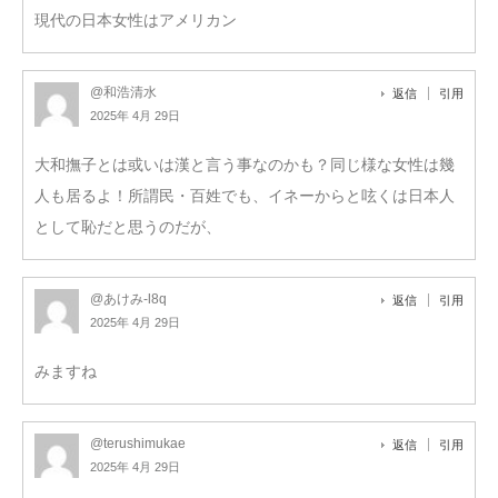
現代の日本女性はアメリカン
@和浩清水
返信
引用
2025年 4月 29日
大和撫子とは或いは漢と言う事なのかも？同じ様な女性は幾
人も居るよ！所謂民・百姓でも、イネーからと呟くは日本人
として恥だと思うのだが、
@あけみ-l8q
返信
引用
2025年 4月 29日
みますね
@terushimukae
返信
引用
2025年 4月 29日