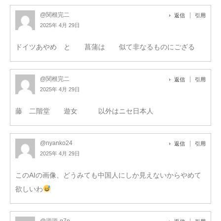
@関根完二
返信
引用
2025年 4月 29日
ドイツあやめ と 菖蒲は 似て非なるものにござる
@関根完二
返信
引用
2025年 4月 29日
藤 二階堂 遊女 以外はニセ日本人
@nyanko24
返信
引用
2025年 4月 29日
このAIの画像、どうみても中国人にしか見えないからやめて
欲しいわ
@源源-q7n