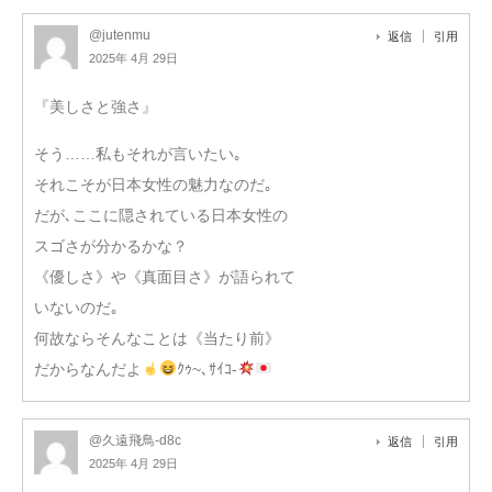
@jutenmu
返信
引用
2025年 4月 29日
『美しさと強さ』
そう……私もそれが言いたい｡
それこそが日本女性の魅力なのだ｡
だが､ここに隠されている日本女性の
スゴさが分かるかな？
《優しさ》や《真面目さ》が語られて
いないのだ｡
何故ならそんなことは《当たり前》
だからなんだよ
ｸｩ~､ｻｲｺ-
@久遠飛鳥-d8c
返信
引用
2025年 4月 29日