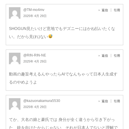
@TM-mo4mv
返信
引用
2025年 4月 29日
SHOGUN見たいけど意地でもデズニーにはかね払いたくな
い。だから見(れ)ない
@RIN-RIN-NE
返信
引用
2025年 4月 29日
動画の趣旨考えるんやったらAIでなんちゃって日本人生成す
るのやめようよ
@kazuonakamura5530
返信
引用
2025年 4月 29日
てか、大名の娘と豪氏では 身分が全く違うから引き下がっ
た 銃を向けたからじゃない それが日本人でないと理解で