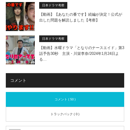
日本ドラマ考察
【動画】【あなたの番です】続編が決定！公式が
出した問題を解読しました【考察】
日本ドラマ考察
【動画】水曜ドラマ「となりのナースエイド」第3
話予告30秒 主演・川栄李奈/2024年1月24日よ
る…
コメント
コメント ( 50 )
トラックバック ( 0 )