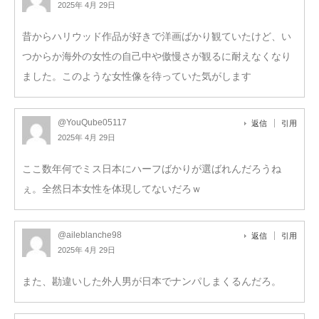
2025年 4月 29日
昔からハリウッド作品が好きで洋画ばかり観ていたけど、い
つからか海外の女性の自己中や傲慢さが観るに耐えなくなり
ました。このような女性像を待っていた気がします
@YouQube05117
返信
引用
2025年 4月 29日
ここ数年何でミス日本にハーフばかりが選ばれんだろうね
ぇ。全然日本女性を体現してないだろｗ
@aileblanche98
返信
引用
2025年 4月 29日
また、勘違いした外人男が日本でナンパしまくるんだろ。