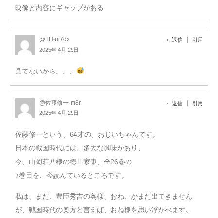
映像と内容にギャップがある
@TH-uj7dx
返信
引用
2025年 4月 29日
見てないから。。。
@佐藤修一-m8r
返信
引用
2025年 4月 29日
佐藤修一という、64才の、おじいちゃんです。
日本の戦国時代には、多大な興味があり、
今、山岡荘八様の徳川家康、全26巻の
7巻目を、今読んでいるところです。
私は、まだ、豊臣秀吉の奥様、おね、がまだ出てきません
が、戦国時代の奥方と言えば、おね様を思い浮かべます。