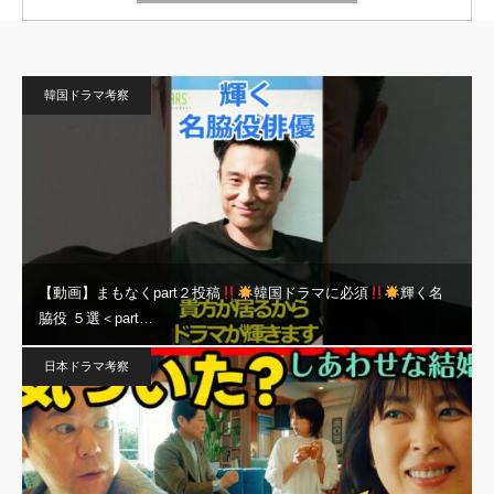
韓国ドラマ考察
【動画】まもなくpart２投稿
韓国ドラマに必須
輝く名
脇役 ５選＜part…
日本ドラマ考察