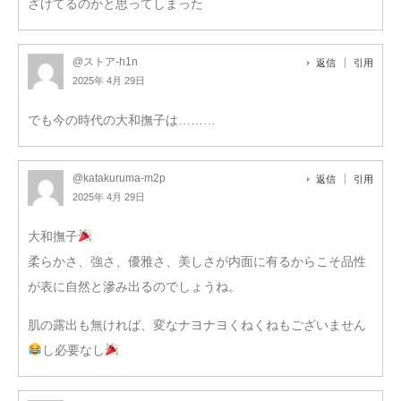
ざけてるのかと思ってしまった
@ストア-h1n
返信
引用
2025年 4月 29日
でも今の時代の大和撫子は………
@katakuruma-m2p
返信
引用
2025年 4月 29日
大和撫子
柔らかさ、強さ、優雅さ、美しさが内面に有るからこそ品性
が表に自然と滲み出るのでしょうね。
肌の露出も無ければ、変なナヨナヨくねくねもございません
し必要なし