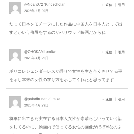
@Noah0727Kingscholar
返信
引用
2025年 4月 29日
だって日本をモチーフにした作品に中国人を日本人として出
すとかいう侮辱をするのがハリウッド映画だからね
@OHOKAMI-pm6wl
返信
引用
2025年 4月 29日
ポリコレジェンダーレスが誤りで女性を生き辛くさせてる事
を示し本来の女性の在り方を示してくれたと思ってます
@paladin-naritai-mika
返信
引用
2025年 4月 29日
将軍に出てきた実在する日本人女性が素晴らしいっていう話
をしてるのに、動画内で使ってる女性の画像がほぼAiなのふ