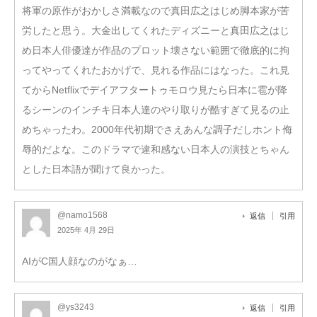
将軍の原作がおかしさ満載なので真田広之はじめ脚本家が苦
労したと思う。大金出してくれたディズニーと真田広之はじ
め日本人俳優達が作品のプロット壊さない範囲で徹底的に拘
ってやってくれたおかげで、見れる作品にはなった。これ見
てからNetflixでデイアフタートゥモロウ見たら日本に雹が降
るシーンのインチキ日本人達のやり取りが酷すぎて見るの止
めちゃったわ。2000年代初期でさえあんな調子だしホント侮
辱的だよな。このドラマで違和感ない日本人の演技とちゃん
とした日本語が聞けて良かった。
@namo1568
返信
引用
2025年 4月 29日
AIがC国人顔なのがなぁ…
@ys3243
返信
引用