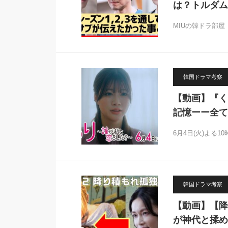
は？トルダム
MIUの韓ドラ部屋 ▶︎ ht
韓国ドラマ考察
【動画】『く
記憶ーー全て
6月4日(火)よる
韓国ドラマ考察
【動画】【降
が神代と揉め