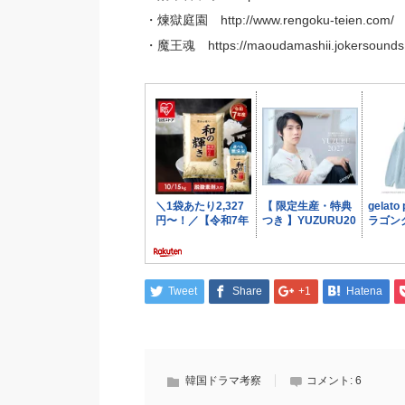
・煉獄庭園 http://www.rengoku-teien.com/
・魔王魂 https://maoudamashii.jokersounds
Tweet
Share
+1
Hatena
韓国ドラマ考察
コメント:
6