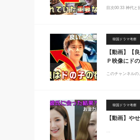
目次00:33 神代
韓国ドラマ考察
【動画】【良
Ｐ映像にドの
このチャンネルの
韓国ドラマ考察
【動画】やせ
…