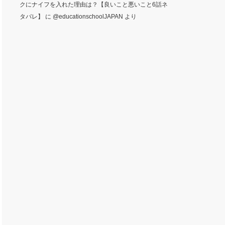
クにナイフを入れた理由は？【良いこと悪いこと6話ネ
タバレ】
に
@educationschoolJAPAN
より