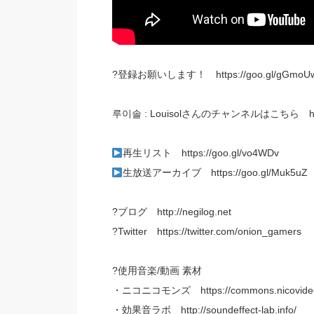
?登録お願いします！ https://goo.gl/gGmoU
루이솔 : Louisolさんのチャンネルはこちら https:
再生リスト https://goo.gl/vo4WDv
生放送アーカイブ https://goo.gl/Muk5uZ
?ブログ http://negilog.net
?Twitter https://twitter.com/onion_gamers
?使用音楽/動画 素材
・ニコニコモンズ https://commons.nicovideo
・効果音ラボ http://soundeffect-lab.info/