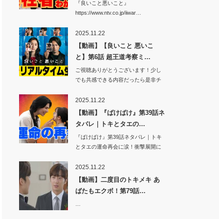
『良いこと悪いこと』
https://www.ntv.co.jp/iiwar…
2025.11.22
【動画】【良いこと 悪いこ
と】第6話 超王道考察ミ…
ご視聴ありがとうございます！少し
でも共感できる内容だったら是非チ
ャンネル登録…
2025.11.22
【動画】『ばけばけ』第39話ネ
タバレ｜トキとタエの…
『ばけばけ』第39話ネタバレ｜トキ
とタエの運命再会に涙！衝撃展開に
視聴者騒然…
2025.11.22
【動画】二度目のトキメキ あ
ばたもエクボ！第79話…
…