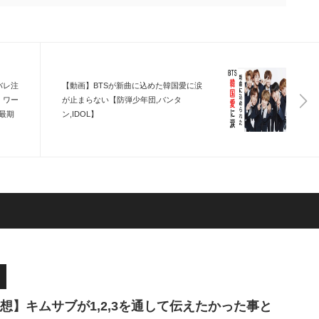
バレ注
【動画】BTSが新曲に込めた韓国愛に涙
！ワー
が止まらない【防弾少年団,バンタ
最期
ン,IDOL】
メ解
想】キムサブが1,2,3を通して伝えたかった事と