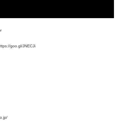
w
//goo.gl/JNECJi
.jp/