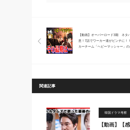
【動画】オーバーロード3期 ネタ
意！7話でワーカー達がピンチに！
カーチーム「ヘビーマッシャー」の
を解説してみたよ♪【ゆっくりアニ
説】
関連記事
韓国ドラマ考察
【動画】【感