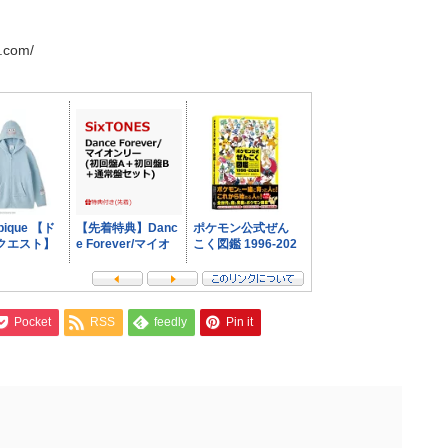
.com/
Pocket
RSS
feedly
Pin it