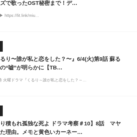
ズで歌ったOST秘密まで！デ…
tps://lit.link/miu…
るり〜誰が私と恋をした？〜』6/4(火)第9話 蘇る
の“嘘”が明らかに【TB…
10時 火曜ドラマ『くるり～誰が私と恋をした？～…
り積もれ孤独な死よ ドラマ考察＃10】8話 マヤ
た理由。メモと黄色いカーネー…