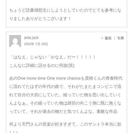
ちょうど読書感想文にしようとしていたのでとても参考にな
りましたありがとうございます！
ama jack
返信
引用
2022年 7月 29日
「はなえ」じゃない「かなえ」だー！！！！！
こんなに詳細に話せるのに何故(笑)
あのOne more time One more chanceも貴樹くんの青春時代
に流れてたはずの年代の曲で、それがたまたまコンビニで流
れて自分の大切にしていた、縋っていた物を思い出していく
んよなぁ。その縋っていた物は踏切の向こう側に既に無くな
っていて、それが過去の物だと気づくんよな。素敵な作品
何より天門さんの音楽が好きすぎて、このサントラ本当に欲
しい