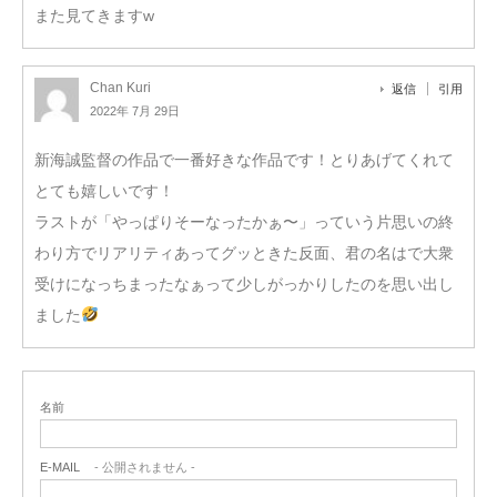
また見てきますw
Chan Kuri
返信
引用
2022年 7月 29日
新海誠監督の作品で一番好きな作品です！とりあげてくれて
とても嬉しいです！
ラストが「やっぱりそーなったかぁ〜」っていう片思いの終
わり方でリアリティあってグッときた反面、君の名はで大衆
受けになっちまったなぁって少しがっかりしたのを思い出し
ました
名前
E-MAIL
- 公開されません -