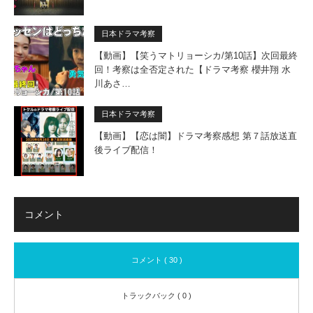
日本ドラマ考察
【動画】【笑うマトリョーシカ/第10話】次回最終
回！考察は全否定された【ドラマ考察 櫻井翔 水
川あさ…
日本ドラマ考察
【動画】【恋は闇】ドラマ考察感想 第７話放送直
後ライブ配信！
コメント
コメント ( 30 )
トラックバック ( 0 )