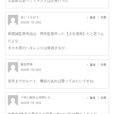
主題歌もあっててラストは圧巻だった
あいうえおう
返信
引用
2022年 7月 29日
新開誠監督作品は、男性監督作った【少女漫画】だと思うん
だよな…
タカキ君のヘタレぶりは痛過ぎるが…
藤色苹果
返信
引用
2022年 7月 29日
岩舟までのルート、機会があれば乗ってみたいですね。
ドMと愉快な仲間たち
返信
引用
2022年 7月 29日
中学生3年生の夏休みの深夜にAbemaTVで観たんだよな