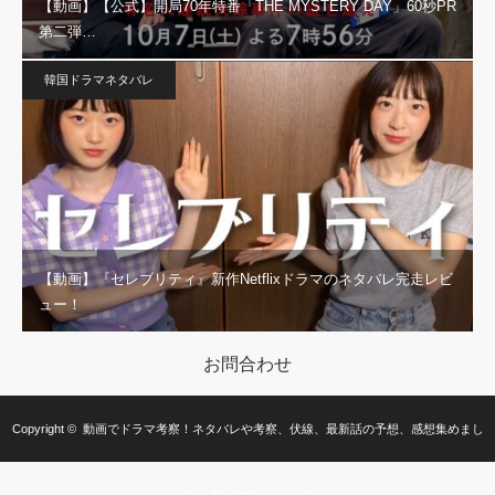
【動画】【公式】開局70年特番「THE MYSTERY DAY」60秒PR
第二弾…
韓国ドラマネタバレ
【動画】『セレブリティ』新作Netflixドラマのネタバレ完走レビ
ュー！
お問合わせ
Copyright ©
動画でドラマ考察！ネタバレや考察、伏線、最新話の予想、感想集めまし
た。
All rights reserved.