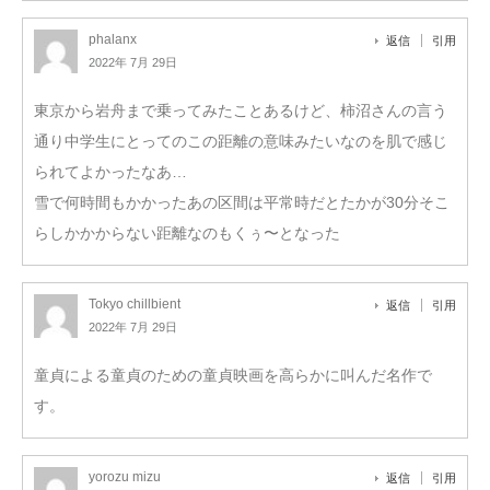
phalanx
返信
引用
2022年 7月 29日
東京から岩舟まで乗ってみたことあるけど、柿沼さんの言う
通り中学生にとってのこの距離の意味みたいなのを肌で感じ
られてよかったなあ…
雪で何時間もかかったあの区間は平常時だとたかが30分そこ
らしかかからない距離なのもくぅ〜となった
Tokyo chillbient
返信
引用
2022年 7月 29日
童貞による童貞のための童貞映画を高らかに叫んだ名作で
す。
yorozu mizu
返信
引用