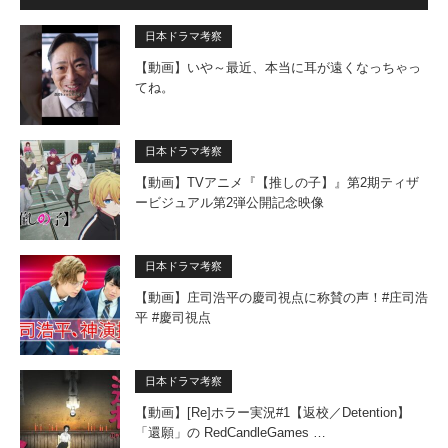
日本ドラマ考察
【動画】いや～最近、本当に耳が遠くなっちゃっ
てね。
日本ドラマ考察
【動画】TVアニメ『【推しの子】』第2期ティザ
ービジュアル第2弾公開記念映像
日本ドラマ考察
【動画】庄司浩平の慶司視点に称賛の声！#庄司浩
平 #慶司視点
日本ドラマ考察
【動画】[Re]ホラー実況#1【返校／Detention】
「還願」の RedCandleGames …