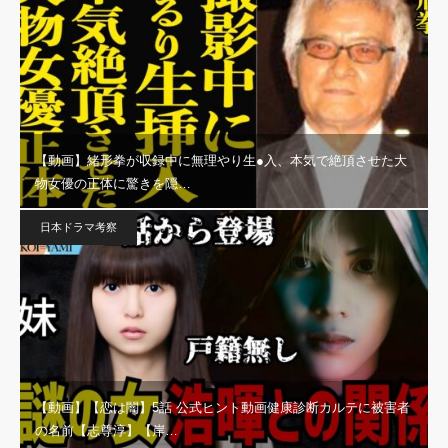
【動画】緒形拳が収録中に無理やり生●入、本気で絶頂させた大
物女優の正体に驚きを隠…
日本ドラマ考察
【動画】【恋は闇】5話 公式ヒント動画健康診断カルテに被害者
の名前【志尊淳】【岸…