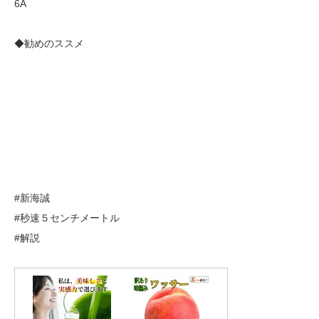
6A
◆勧めのススメ
#新海誠
#秒速５センチメートル
#解説