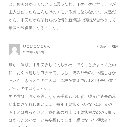
ど、何も分かってないって思ったわ。イケイケのヤリチンが
主人公だったらこんだけのエモい作風にならないよ。未熟だ
から、不安だからそれらの心情と新海誠の演出が合わさって
最高の映像美になるのにな。
ぴこぴこぴこりん
返信
引用
2022年 7月 29日
確か、冒頭、中学受験して同じ学校に行くこと決まってたの
に、お引っ越しサヨナラで、もし、親の都合の引っ越しなか
ったら、きっとこの二人は、高校卒業まではお付き合い確定
だったのではないかと。
男の方は、彼女を思いながら手紙も出せず、彼女に過去の思
い出にさてれしまい……、毎年年賀状くらいなら出せるや
ろ！とは思ったけど、案外親の同士は年賀状程度のやり取り
はあったのかなーとも妄想してしまう親になった視聴者とし