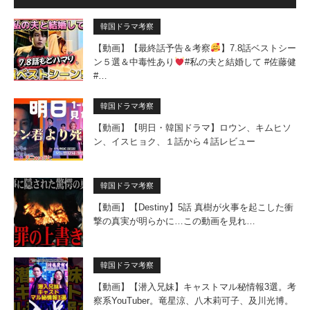
韓国ドラマ考察
【動画】【最終話予告＆考察
】7.8話ベストシー
ン５選＆中毒性あり
#私の夫と結婚して #佐藤健
#…
韓国ドラマ考察
【動画】【明日・韓国ドラマ】ロウン、キムヒソ
ン、イスヒョク、１話から４話レビュー
韓国ドラマ考察
【動画】【Destiny】5話 真樹が火事を起こした衝
撃の真実が明らかに…この動画を見れ…
韓国ドラマ考察
【動画】【潜入兄妹】キャストマル秘情報3選。考
察系YouTuber。竜星涼、八木莉可子、及川光博。