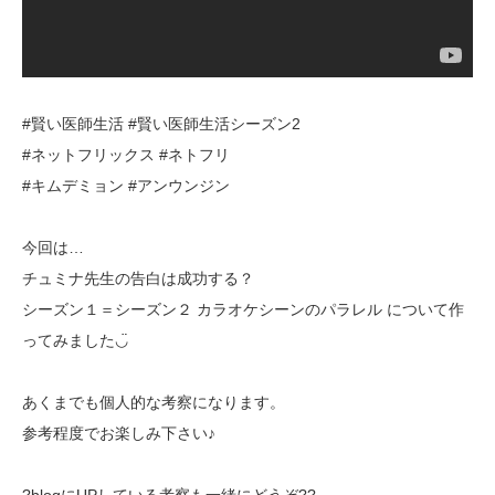
#賢い医師生活 #賢い医師生活シーズン2
#ネットフリックス #ネトフリ
#キムデミョン #アンウンジン
今回は…
チュミナ先生の告白は成功する？
シーズン１＝シーズン２ カラオケシーンのパラレル について作
ってみました◡̈
あくまでも個人的な考察になります。
参考程度でお楽しみ下さい♪
?blogにUPしている考察も一緒にどうぞ??