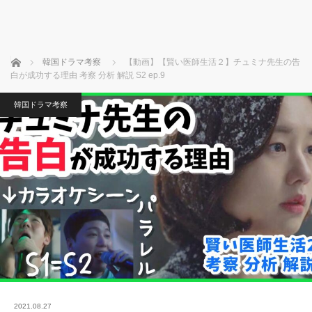
ホーム
韓国ドラマ考察
【動画】【賢い医師生活２】チュミナ先生の告
白が成功する理由 考察 分析 解説 S2 ep.9
韓国ドラマ考察
2021.08.27