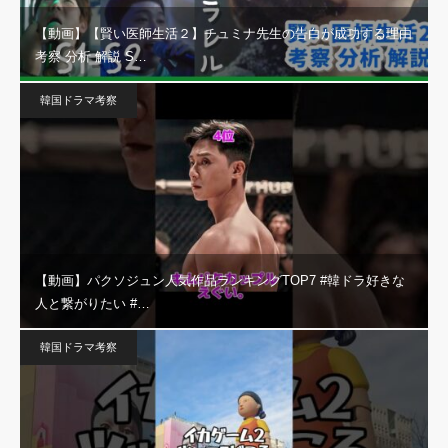
【動画】【賢い医師生活２】チュミナ先生の告白が成功する理由
考察 分析 解説 S…
韓国ドラマ考察
【動画】パクソジュン人気作品ランキングTOP7 #韓ドラ好きな
人と繋がりたい #…
韓国ドラマ考察