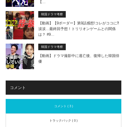
【…
韓国ドラマ考察
【動画】【9ボーダー】第9話感想!コレがココに⁈
涙涙…最終回予想！トリリオンゲームとの関係
は？ #9…
韓国ドラマ考察
【動画】ドラマ撮影中に逃亡後、復帰した韓国俳
優
コメント
コメント ( 3 )
トラックバック ( 0 )