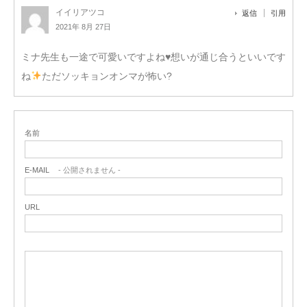
イイリアツコ
返信
引用
2021年 8月 27日
ミナ先生も一途で可愛いですよね
♥️
想いが通じ合うといいです
ね
ただソッキョンオンマが怖い?
名前
E-MAIL
- 公開されません -
URL