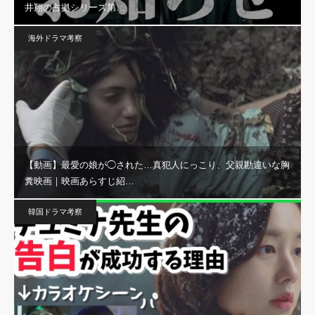
井翔の占拠シリーズ第…
海外ドラマ考察
【動画】最愛の娘が◯された…真犯人にっこり、父親勘違いな胸
糞映画｜映画あらすじ紹…
韓国ドラマ考察