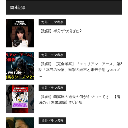
関連記事
海外ドラマ考察
【動画】半分ずつ混ぜた?
海外ドラマ考察
【動画】【完全考察】『エイリアン・アース』第8
話「本当の怪物」衝撃の結末と未来予想 [yoshio/
…
海外ドラマ考察
【動画】猗窩座の過去の何がキツいってさ…【鬼
滅の刃 無限城編】#反応集
海外ドラマ考察