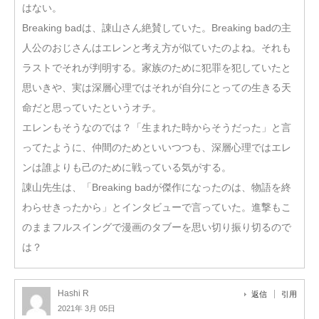
はない。
Breaking badは、諌山さん絶賛していた。Breaking badの主
人公のおじさんはエレンと考え方が似ていたのよね。それも
ラストでそれが判明する。家族のために犯罪を犯していたと
思いきや、実は深層心理ではそれが自分にとっての生きる天
命だと思っていたというオチ。
エレンもそうなのでは？「生まれた時からそうだった」と言
ってたように、仲間のためといいつつも、深層心理ではエレ
ンは誰よりも己のために戦っている気がする。
諌山先生は、「Breaking badが傑作になったのは、物語を終
わらせきったから」とインタビューで言っていた。進撃もこ
のままフルスイングで漫画のタブーを思い切り振り切るので
は？
Hashi R
返信
引用
2021年 3月 05日