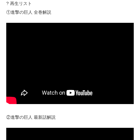
? 再生リスト
①進撃の巨人 全巻解説
②進撃の巨人 最新話解説