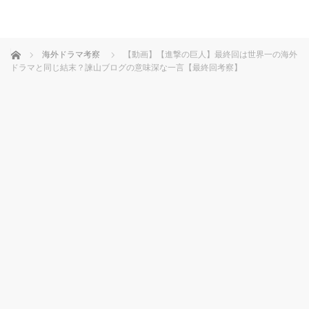
ホーム
海外ドラマ考察
【動画】【進撃の巨人】最終回は世界一の海外
ドラマと同じ結末？諫山ブログの意味深な一言【最終回考察】