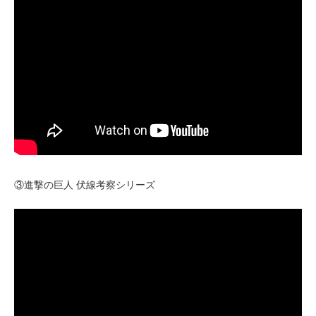
③進撃の巨人 伏線考察シリーズ