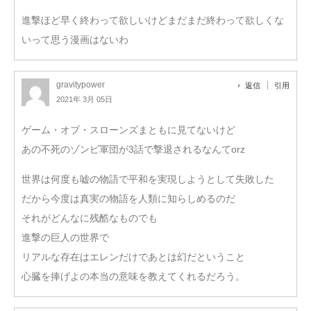
進撃ほど早く終わって欲しいけどまだまだ終わって欲しくな
いって思う漫画はないわ
gravitypower
返信
引用
2021年 3月 05日
ゲーム・オブ・スローンズまともに見てないけど
あの不死のゾンビ軍団が3話で撃退されるなんてorz
世界は何度も嘘の物語で平和を実現しようとして失敗した
だから今度は真実の物語を人類に知らしめるのだ
それがどんなに残酷なものでも
進撃の巨人の世界で
リアルな存在はエレンだけであとは幻だということ
心臓を捧げよの本当の意味を教えてくれるだろう。