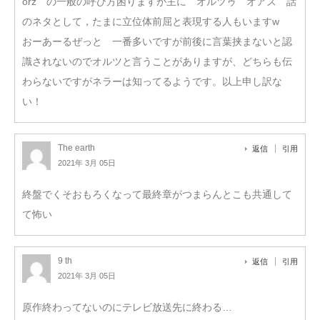
orz の一般の呼び方困りますが主に オルツゥ オアズ 話
のネタとして，たまに立位体前屈と表現する人もいますw
おーあーるぜっと 一番多いですが前後に言葉挟まないと認
識されないのでオルツと言うことがありますが、どちらも伝
わらないですがネラーは知ってるようです。以上申し訳な
い！
The earth
返信
引用
2021年 3月 05日
終盤でくそおもろくなって最終章がつまらんとこも共通して
て怖い
9 th
返信
引用
2021年 3月 05日
原作終わってないのにテレビ放送先に終わる…