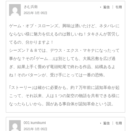
きむ兵衛
返信
引用
2021年 3月 05日
ゲーム・オブ・スローンズ。興味は湧いたけど、ネタバレに
ならない様に魅力を伝えるのは難しいね！タキさんが苦労し
てるの、分かりますよ！
シーズン７＆８では、デウス・エクス・マキナになったって
事かな？その｢ゲーム…｣は別としても、大風呂敷を広げ過
ぎ、結果上手く畳めず竜頭蛇尾で終わる作品、結構あるよ
ね！そのパターンが、受け手にとっては一番の恐怖。
｢ストーリー｣は確かに必要かも。約７万年前に認知革命が起
こって、それ以来、人は１つの架空の物語を共有できる様に
なったらしいから。国がある事自体が認知革命という説。
001 kumikumi
返信
引用
2021年 3月 05日