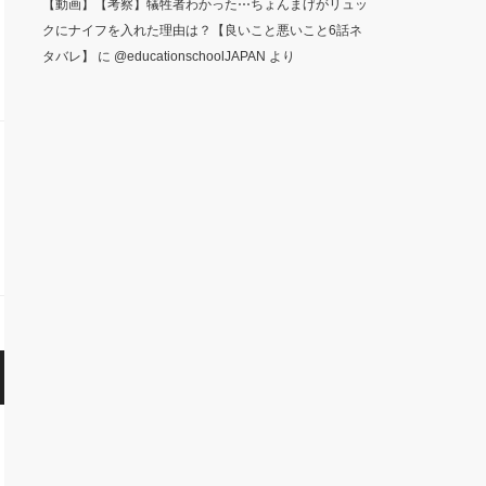
【動画】【考察】犠牲者わかった⋯ちょんまげがリュッ
クにナイフを入れた理由は？【良いこと悪いこと6話ネ
タバレ】
に
@educationschoolJAPAN
より