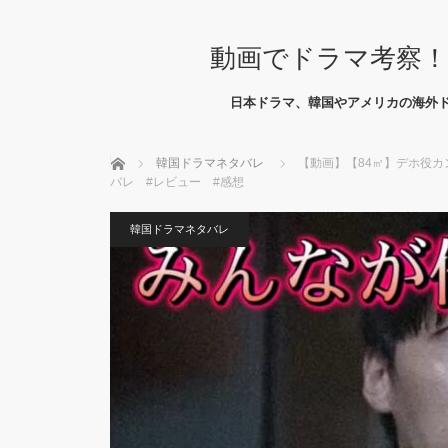
動画でドラマ考察！
日本ドラマ、韓国やアメリカの海外
ホーム
韓国ドラマネタバレ
【動画】【84㎡】デホ役カン
バレ #レビュー #感想
韓国ドラマネタバレ