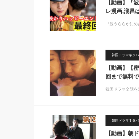
【動画】『波
レ漫画,瀧昌
『波うららかにめ
韓国ドラマネタバ
【動画】【密
回まで無料で
韓国ドラマ全話を無料
韓国ドラマネタバ
【動画】朝ド