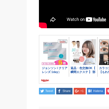
Tweet
Share
+1
Hatena