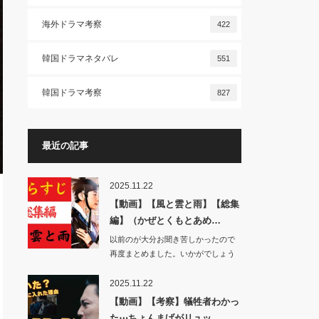
海外ドラマ考察
422
韓国ドラマネタバレ
551
韓国ドラマ考察
827
最近の記事
2025.11.22
【動画】【風と雲と雨】【総集
編】（かぜとくもとあめ…
以前のが大分お聞き苦しかったので
再度まとめました。いかがでしょう
か。…
2025.11.22
【動画】【考察】犠牲者わかっ
た⋯ちょんまげがリュッ…