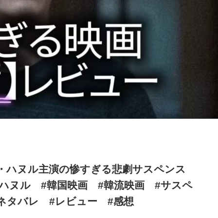
ン・ハヌル主演の惨すぎる悲劇サスペンス
ンハヌル #韓国映画 #韓流映画 #サスペ
x #ネタバレ #レビュー #感想