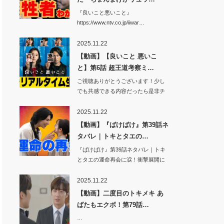
『良いこと悪いこと』
https://www.ntv.co.jp/iiwar…
2025.11.22
【動画】【良いこと 悪いこ
と】第6話 超王道考察ミ…
ご視聴ありがとうございます！少し
でも共感できる内容だったら是非チ
ャンネル登録…
2025.11.22
【動画】『ばけばけ』第39話ネ
タバレ｜トキとタエの…
『ばけばけ』第39話ネタバレ｜トキ
とタエの運命再会に涙！衝撃展開に
視聴者騒然…
2025.11.22
【動画】二度目のトキメキ あ
ばたもエクボ！第79話…
…