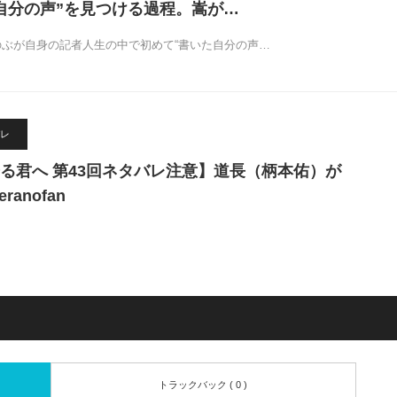
自分の声”を見つける過程。嵩が…
、のぶが自身の記者人生の中で初めて“書いた自分の声…
レ
る君へ 第43回ネタバレ注意】道長（柄本佑）が
ranofan
トラックバック ( 0 )