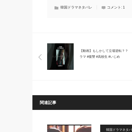
韓国ドラマネタバレ
コメント:
1
【動画】もしかして立場逆転？？ 
ラマ #復讐 #高校生 #いじめ
関連記事
韓国ドラマネタバ