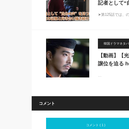
記者として“
➤第125話では
韓国ドラマネタバ
【動画】【光
譲位を迫る he
…
コメント
コメント ( 1 )