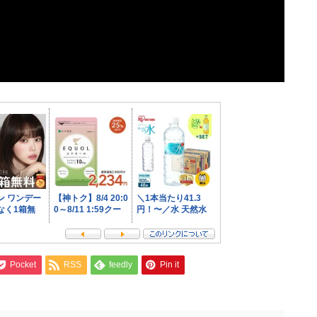
Pocket
RSS
feedly
Pin it