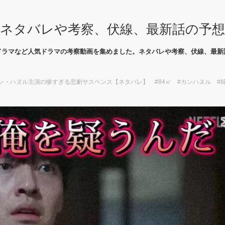
ネタバレや考察、伏線、最新話の予
ドラマなど人気ドラマの考察動画を集めました。ネタバレや考察、伏線、最新
・ハヌル主演の惨すぎる悲劇サスペンス【ネタバレ】 #84㎡ #カンハヌル #韓国映画