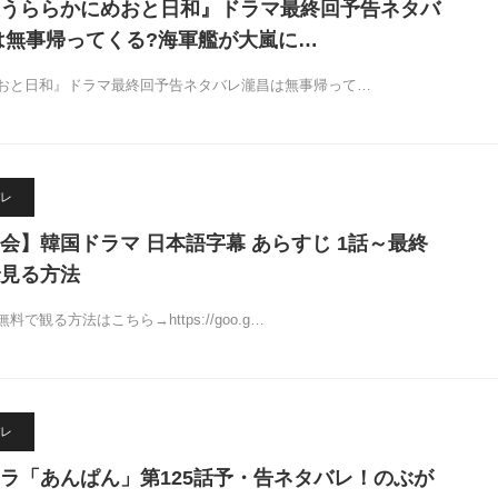
うららかにめおと日和』ドラマ最終回予告ネタバ
は無事帰ってくる?海軍艦が大嵐に…
おと日和』ドラマ最終回予告ネタバレ瀧昌は無事帰って…
レ
会】韓国ドラマ 日本語字幕 あらすじ 1話～最終
見る方法
で観る方法はこちら→https://goo.g…
レ
ラ「あんぱん」第125話予・告ネタバレ！のぶが