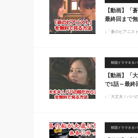
【動画】「蒼
最終回まで無
↓「蒼のピアニス
韓国ドラマネタバ
【動画】「大
で1話～最終
↓「大丈夫！パパ
韓国ドラマネタバ