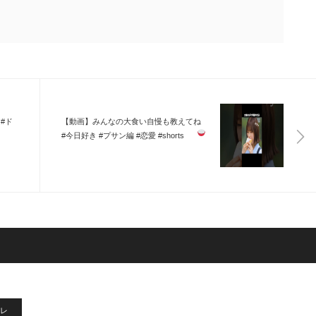
#ド
【動画】みんなの大食い自慢も教えてね
#今日好き #プサン編 #恋愛 #shorts
レ