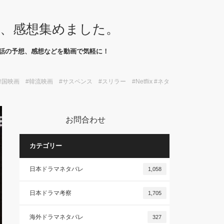
想、感想集めました。
話の予想、感想などを動画で気軽に！
 #韓流映画 #サスペンス #スリラー #Netflix #ネタ
お問合わせ
カテゴリー
日本ドラマネタバレ
1,058
日本ドラマ考察
1,705
海外ドラマネタバレ
327