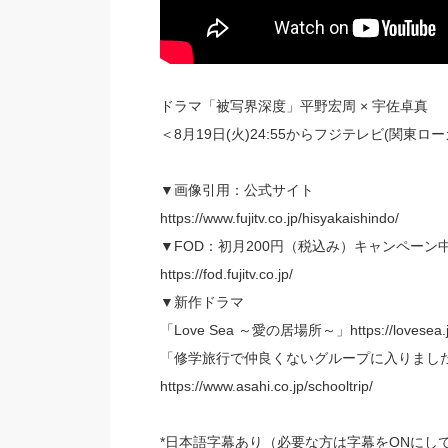
ドラマ「被写界深度」平野宏周 × 宇佐卓真
＜8月19日(火)24:55からフジテレビ(関東
▼画像引用：公式サイト
https://www.fujitv.co.jp/hisyakaishindo/
▼FOD：初月200円（税込み）キャンペーン
https://fod.fujitv.co.jp/
▼新作ドラマ
「Love Sea ～愛の居場所～」https://lovesea.j
「修学旅行で仲良くないグループに入りまし
https://www.asahi.co.jp/schooltrip/
*日本語字幕あり（必要な方は字幕をONにし