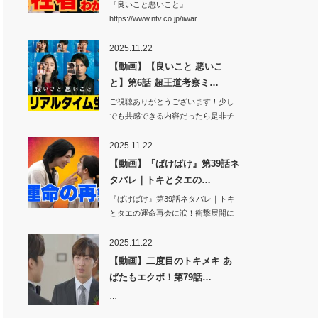
『良いこと悪いこと』
https://www.ntv.co.jp/iiwar…
2025.11.22
【動画】【良いこと 悪いこ
と】第6話 超王道考察ミ…
ご視聴ありがとうございます！少し
でも共感できる内容だったら是非チ
ャンネル登録…
2025.11.22
【動画】『ばけばけ』第39話ネ
タバレ｜トキとタエの…
『ばけばけ』第39話ネタバレ｜トキ
とタエの運命再会に涙！衝撃展開に
視聴者騒然…
2025.11.22
【動画】二度目のトキメキ あ
ばたもエクボ！第79話…
…