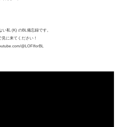
私 (K) のBL備忘録です。
で見に来てください！
ube.com/@LOFIforBL