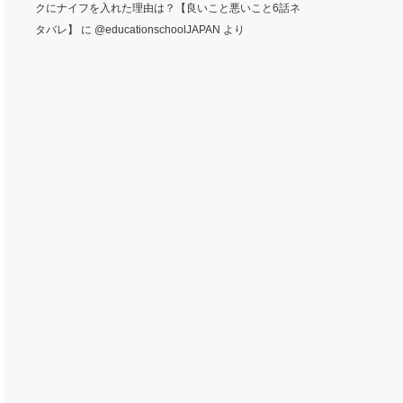
クにナイフを入れた理由は？【良いこと悪いこと6話ネ
タバレ】
に
@educationschoolJAPAN
より