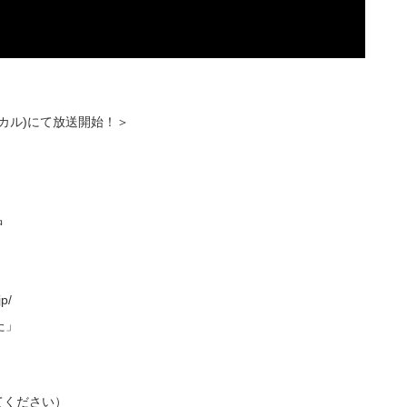
ローカル)にて放送開始！＞
中
p/
た」
てください）