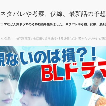
ネタバレや考察、伏線、最新話の予
ドラマなど人気ドラマの考察動画を集めました。ネタバレや考察、伏線、最新
バレ注意！「被写界深度」全話振り返り感想＜8月19日(火)24:55からフジテレビ(