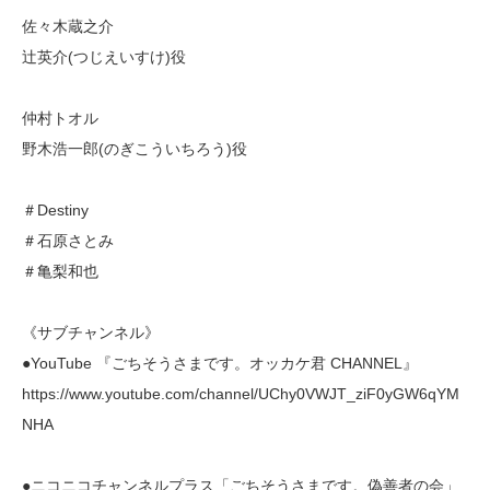
佐々木蔵之介
辻英介(つじえいすけ)役
仲村トオル
野木浩一郎(のぎこういちろう)役
＃Destiny
＃石原さとみ
＃亀梨和也
《サブチャンネル》
●YouTube 『ごちそうさまです。オッカケ君 CHANNEL』
https://www.youtube.com/channel/UChy0VWJT_ziF0yGW6qYM
NHA
●ニコニコチャンネルプラス「ごちそうさまです。偽善者の会」