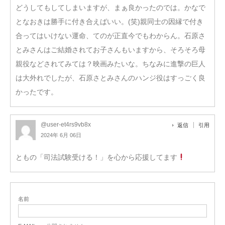
どうしてもしてしまいますが、まぁ良かったのでは。かなで
となおきは勝手に付き合えばいい。(笑)親同士の因縁で付き
合ってはいけない運命、てのが正直今でもわからん。石原さ
とみさんはご結婚されてお子さんもいますから、そろそろ母
親役などされてみては？映画みたいな。ちなみに進撃の巨人
は大外れでしたが、石原さとみさんのハンジ役はすっごく良
かったです。
@user-et4rs9vb8x
返信
引用
2024年 6月 06日
ともの「司法試験受ける！」を心から応援してます
名前