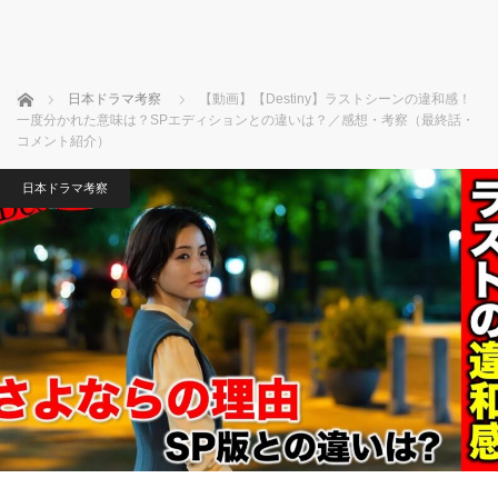
ホーム
日本ドラマ考察
【動画】【Destiny】ラストシーンの違和感！
一度分かれた意味は？SPエディションとの違いは？／感想・考察（最終話・
コメント紹介）
日本ドラマ考察