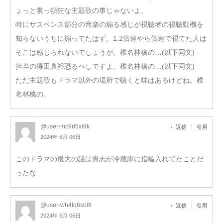
ょっと素っ頓狂な主題歌の事じゃないよ。
特にサスペンス部分の音楽の煽る感じが視聴者の視聴動機を
知らないうちに煽ってたはず。1.2倍速やら倍速で視てた人は
そこは感じられないでしょうが。椎名林檎の…(以下同文)
担当の得田真裕恐るべしですよ。椎名林檎の…(以下同文)
ただ主題歌もドラマ以外の場所で聴くと味はあるけどね。椎
名林檎の。
@user-mc9rl5xi9k
返信
引用
2024年 6月 06日
このドラマの最大の謎は貴志が冷蔵庫に指輪入れてたことだ
ったな
@user-wh4tq6sb8t
返信
引用
2024年 6月 06日