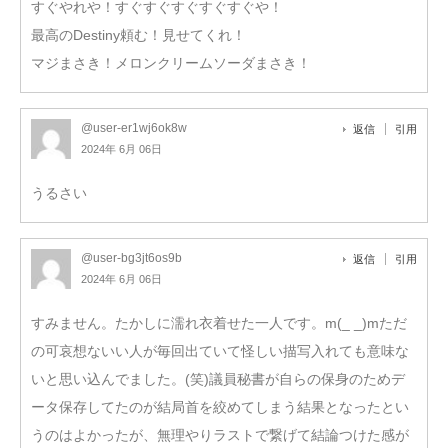
すぐやれや！すぐすぐすぐすぐすぐや！
最高のDestiny頼む！見せてくれ！
マジまさき！メロンクリームソーダまさき！
@user-er1wj6ok8w
返信
引用
2024年 6月 06日
うるさい
@user-bg3jt6os9b
返信
引用
2024年 6月 06日
すみません。たかしに濡れ衣着せた一人です。m(_ _)mただ
の可哀想ないい人が毎回出ていて怪しい描写入れても意味な
いと思い込んでました。(笑)議員秘書が自らの保身のためデ
ータ保存してたのが結局首を絞めてしまう結果となったとい
うのはよかったが、無理やりラストで繋げて結論つけた感が