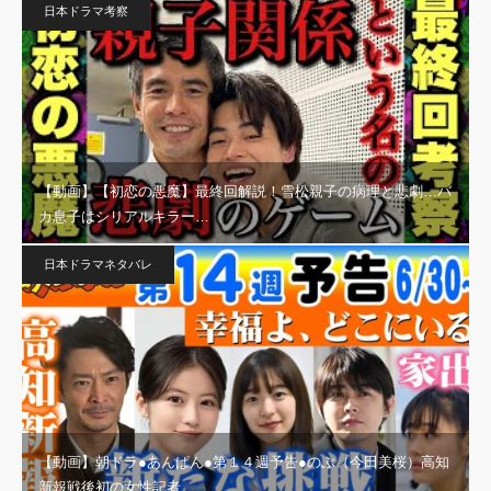
日本ドラマ考察
【動画】【初恋の悪魔】最終回解説！雪松親子の病理と悲劇…バ
カ息子はシリアルキラー…
日本ドラマネタバレ
【動画】朝ドラ●あんぱん●第１４週予告●のぶ（今田美桜）高知
新報戦後初の女性記者…