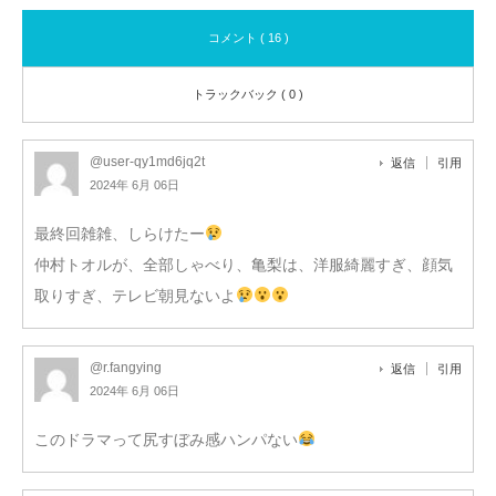
コメント ( 16 )
トラックバック ( 0 )
@user-qy1md6jq2t
返信
引用
2024年 6月 06日
最終回雑雑、しらけたー
仲村トオルが、全部しゃべり、亀梨は、洋服綺麗すぎ、顔気
取りすぎ、テレビ朝見ないよ
@r.fangying
返信
引用
2024年 6月 06日
このドラマって尻すぼみ感ハンパない