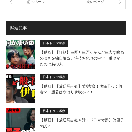
前のページ
次のページ
関連記事
日本ドラマ考察
【動画】【怪物】巨匠と巨匠が産んだ巨大な映画
の凄さを独自解説。演技お化けの中で一番凄かっ
たのはあの人…
日本ドラマ考察
【動画】【放送局占拠】4話考察！傀儡子って何
者？！般若はやはり伊吹か？！
日本ドラマ考察
【動画】【放送局占拠６話・ドラマ考察】傀儡子
or妖？