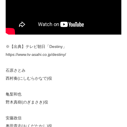
※【出典】テレビ朝日「Destiny」
https://www.tv-asahi.co.jp/destiny/
石原さとみ
西村奏(にしむらかなで)役
亀梨和也
野木真樹(のぎまさき)役
安藤政信
奥田貴志(おくだたかし)役