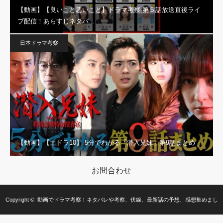
【動画】【良いこと悪いこと】ドラマ考察 第５話放送直後ライ
ブ配信！あらすじネタバ…
日本ドラマ考察
【動画】【土ドラ10】 5分でわかる「潜入兄妹」第9話まとめ
お問合わせ
Copyright ©
動画でドラマ考察！ネタバレや考察、伏線、最新話の予想、感想集めまし