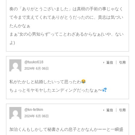
奏の「ありがとうございました」は真樹の手術の事じゃなく
て今まで支えてくれてありがとうだったのに、貴志は気づい
たんかなぁ
まぁ“女の心男知らず”ってことわざあるからなぁ(いや、ない
よ)
@tuuko618
返信
引用
2024年 6月 06日
私がたかしと結婚したいって思ったわ
ちょっとモヤモヤしたエンディングだったなぁ〜
@kn-fe9km
返信
引用
2024年 6月 06日
加治くんもしかして秘書さんの息子とかなんかーーと一瞬盛