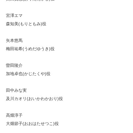
宮澤エマ
森知美(もりともみ)役
矢本悠馬
梅田祐希(うめだゆうき)役
曽田陵介
加地卓也(かじたくや)役
田中みな実
及川カオリ(おいかわかおり)役
高畑淳子
大畑節子(おおはたせつこ)役