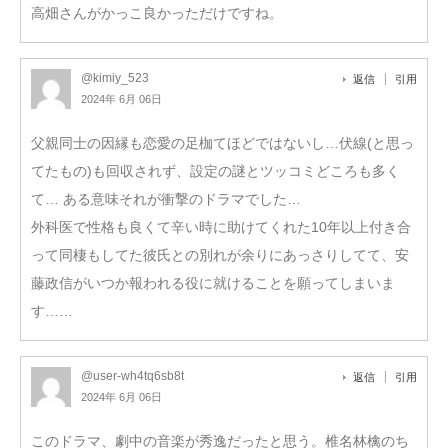
高畑さんがかっこ良かっただけですね。
@kimiy_523
返信
引用
2024年 6月 06日
父親同士の因縁も恋愛の足枷てほどではないし…伏線(と思っ
てたもの)も回収されず、設定の謎とツッコミどころも多く
て… ある意味それが衝撃のドラマでした…
外科医で性格も良くて辛い時に助けてくれた10年以上付き合
って同棲もしてた彼氏との別れが余りにあっさりしてて、安
藤政信がいつか報われる役に就けることを願ってしまいま
す……
@user-wh4tq6sb8t
返信
引用
2024年 6月 06日
このドラマ、劇中の音楽が秀逸だったと思う。椎名林檎のち