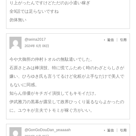
り上がったんですけどただのお小遣い稼ぎ
全9話では足らないですね
勿体無い
@seina2017
返信
引用
2024年 6月 06日
今や大御所の仲村トオルの無駄遣いでした。
石原さとみは棒演技、特に慌てふためく時のわざとらしさが
嫌い、ひろゆき氏も言うてるけど化粧が上手なだけで美人で
もないに同感。
知らん俳優がキチガイ演技してもキモイだけ。
伊武雅刀の黒幕が露呈して政界ひっくり返るならよかったの
に。ユウキが主夫でトモミが稼ぐ方がいい。
@GonGoDouDan_yeaaaah
返信
引用