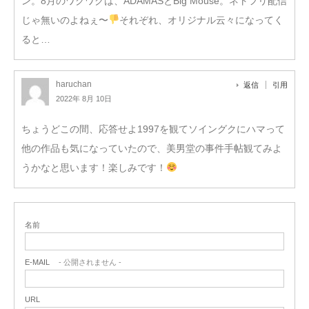
ン。8月のワクワクは、ADAMASとBig Mouse。ネトフリ配信
じゃ無いのよねぇ〜
それぞれ、オリジナル云々になってく
ると…
haruchan
返信
引用
2022年 8月 10日
ちょうどこの間、応答せよ1997を観てソイングクにハマって
他の作品も気になっていたので、美男堂の事件手帖観てみよ
うかなと思います！楽しみです！
名前
E-MAIL
- 公開されません -
URL