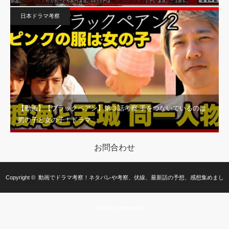
日本ドラマ考察
【動画】【ブラックペアン】第３話考察 手をつないでいるのは
男の子と女の子！ドラマ…
お問合わせ
Copyright ©
動画でドラマ考察！ネタバレや考察、伏線、最新話の予想、感想集めまし
た。
All rights reserved.