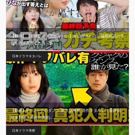
【動画】【最終話の展開がヤバい】今日好きハロン編最終話の予
告をガチ考察したら、お…
日本ドラマネタバレ
【動画】#クジャクのダンス 第５話考察 原作ネタバレ！最終回
結末判明！原作の真犯…
日本ドラマ考察