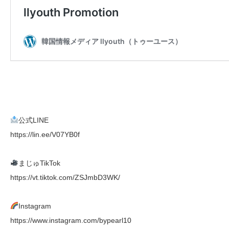
公式LINE
https://lin.ee/V07YB0f
まじゅTikTok
https://vt.tiktok.com/ZSJmbD3WK/
Instagram
https://www.instagram.com/bypearl10