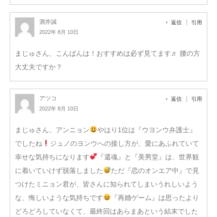
酒井誠
返信
引用
2022年 8月 10日
まじゅさん、こんばんは！おすすめは必ず見てます♬ 腰の方
大丈夫ですか？
アツコ
返信
引用
2022年 8月 10日
まじゅさん、アンニョン
やはり1位は『ウヨンウ弁護士』
でしたね
ジュノのヨンウへの接し方が、愛にあふれていて
幸せな気持ちになります
『還魂』と『美男堂』は、世界観
に着いていけず脱落しました
ただ『恋のオンエア中』で見
つけたミニョン君が、皆さんに知られてしまいうれしいよう
な、悔しいような気持ちです
『再婚ゲーム』は思ったより
どろどろしていなくて、最終回はあらまあという結末でした