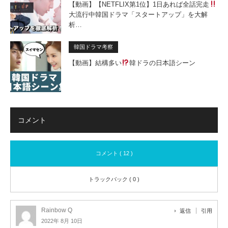
【動画】【NETFLIX第1位】1日あれば全話完走
大流行中韓国ドラマ「
スタートアップ」を大解
析…
韓国ドラマ考察
【動画】結構多い
韓ドラの日本語シーン
コメント
コメント ( 12 )
トラックバック ( 0 )
Rainbow Q
返信
引用
2022年 8月 10日