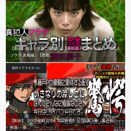
【動画】怪しすぎるご近所さん【菱田朋子の謎まとめ】「真犯人
フラグ 真相編」【西島…
海外ドラマネタバレ
【動画】【FF11復帰1270】2023年9月：「涼暑涼暑…風が秋に-
秋風-」藤…