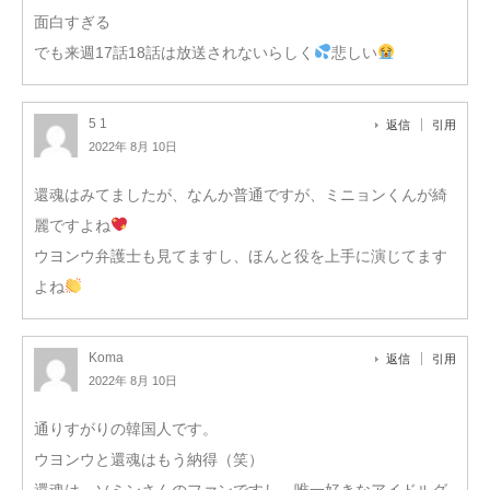
面白すぎる
でも来週17話18話は放送されないらしく
悲しい
5 1
返信
引用
2022年 8月 10日
還魂はみてましたが、なんか普通ですが、ミニョンくんが綺
麗ですよね
ウヨンウ弁護士も見てますし、ほんと役を上手に演じてます
よね
Koma
返信
引用
2022年 8月 10日
通りすがりの韓国人です。
ウヨンウと還魂はもう納得（笑）
還魂は、ソミンさんのファンですし、唯一好きなアイドルグ