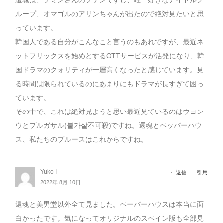
ループ、オマゴルのアリンちゃんが出たので絶対見たいと思
っています。
韓国人である自分がこんなこと言うのもあれですが、最近ネ
ットフリックスを始めとするOTTサービスが活発になり、韓
国ドラマのクォリティが一層高くなったと感じています。見
る時間は限られているのにあまりにもドラマが長すぎて困っ
ています。
その中で、これは絶対見ようと思い最近見ているのはウヨン
ウとプルガサル(불가살不可殺)ですね。還魂とペッパーハウ
ス、私たちのブルースはこれからですね。
Yuko I
返信
引用
2022年 8月 10日
還魂と美男堂以外全て見ました。ペーパーハウスは本当に面
白かったです。気になってオリジナルのスペイン版も全部見