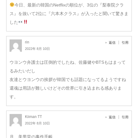
今日、最新の韓国のNetflixの順位が、3位の『梨泰院クラ
ス』を抜いて2位に『六本木クラス』が入ったと聞いて驚きま
した
rin
返信
引用
2022年 8月 10日
ウヨンウ弁護士は圧倒的でしたね、佐藤健やBTSもはまって
るみたいだし
友達とウヨンウの挨拶が韓国でも話題になってるようですね
還魂は用語が難しいけどその世界に引き込まれる感ありま
す。
Kiiman TT
返信
引用
2022年 8月 10日
月 美男堂の事件手帳