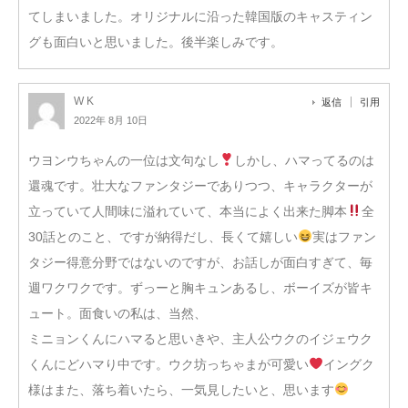
てしまいました。オリジナルに沿った韓国版のキャスティン
グも面白いと思いました。後半楽しみです。
W K
返信
引用
2022年 8月 10日
ウヨンウちゃんの一位は文句なし
しかし、ハマってるのは
還魂です。壮大なファンタジーでありつつ、キャラクターが
立っていて人間味に溢れていて、本当によく出来た脚本
全
30話とのこと、ですが納得だし、長くて嬉しい
実はファン
タジー得意分野ではないのですが、お話しが面白すぎて、毎
週ワクワクです。ずっーと胸キュンあるし、ボーイズが皆キ
ュート。面食いの私は、当然、
ミニョンくんにハマると思いきや、主人公ウクのイジェウク
くんにどハマり中です。ウク坊っちゃまが可愛い
イングク
様はまた、落ち着いたら、一気見したいと、思います