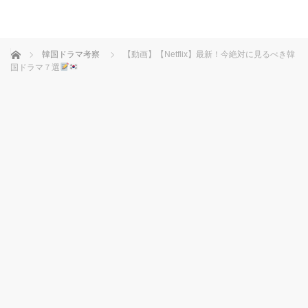
ホーム
韓国ドラマ考察
【動画】【Netflix】最新！今絶対に見るべき韓
国ドラマ７選