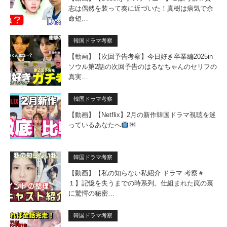
志は偶然を装って奏に近づいた！真樹は病気で余
命短…
韓国ドラマ考察
【動画】【次回予告考察】今日好き卒業編2025in
ソウル第2話の次回予告のはるなちゃんのセリフの
真実…
韓国ドラマ考察
【動画】【Netflix】2月の新作韓国ドラマ視聴を迷
っているあなたへ
韓国ドラマ考察
【動画】【私の知らない私紹介 ドラマ 考察＃
１】記憶を失うまでの時系列。仕組まれた罠の裏
に驚愕の秘密…
韓国ドラマ考察