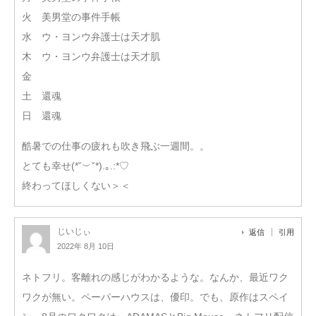
火 美男堂の事件手帳
水 ウ・ヨンウ弁護士は天才肌
木 ウ・ヨンウ弁護士は天才肌
金
土 還魂
日 還魂
酷暑での仕事の疲れも吹き飛ぶ一週間。。
とても幸せ(*˘︶˘*).｡.:*♡
終わってほしくない＞＜
じいじぃ
返信
引用
2022年 8月 10日
ネトフリ。客離れの感じがわかるような。なんか、最近ワク
ワクが無い。ペーパーハウスは、優印。でも、原作はスペイ