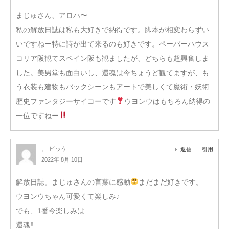
まじゅさん、アロハ〜
私の解放日誌は私も大好きで納得です。脚本が相変わらずい
いですねー特に詩が出て来るのも好きです。ペーパーハウス
コリア阪観てスペイン阪も観ましたが、どちらも超興奮しま
した。美男堂も面白いし、還魂は今ちょうど観てますが、も
う衣装も建物もバックシーンもアートで美しくて魔術・妖術
歴史ファンタジーサイコーです
ウヨンウはもちろん納得の
一位ですねー
。 ビッケ
返信
引用
2022年 8月 10日
解放日誌。まじゅさんの言葉に感動
まだまだ好きです。
ウヨンウちゃん可愛くて楽しみ♪
でも、1番今楽しみは
還魂‼︎