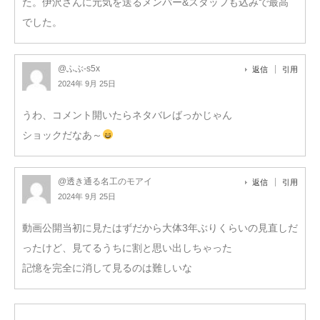
た。伊沢さんに元気を送るメンバー&スタッフも込みで最高
でした。
@ふぶ-s5x
返信
引用
2024年 9月 25日
うわ、コメント開いたらネタバレばっかじゃん
ショックだなあ～
@透き通る名工のモアイ
返信
引用
2024年 9月 25日
動画公開当初に見たはずだから大体3年ぶりくらいの見直しだ
ったけど、見てるうちに割と思い出しちゃった
記憶を完全に消して見るのは難しいな