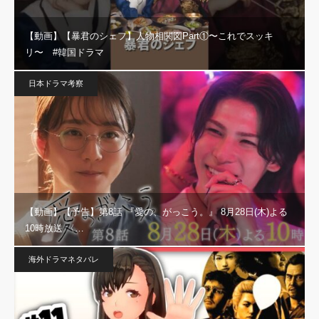
【動画】【暴君のシェフ】人物相関図Part①〜これでスッキ
リ〜 #韓国ドラマ
日本ドラマ考察
【動画】【予告】第8話 『愛の、がっこう。』 8月28日(木)よる
10時放送 〈…
海外ドラマネタバレ