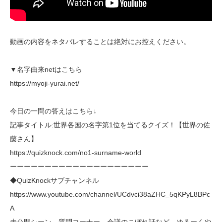
動画の内容をネタバレすることは絶対にお控えください。
▼名字由来netはこちら
https://myoji-yurai.net/
今日の一問の答えはこちら↓
記事タイトル:世界各国の名字第1位を当てるクイズ！【世界の佐
藤さん】
https://quizknock.com/no1-surname-world
ーーーーーーーーーーーーーーーーーーーー
◆QuizKnockサブチャンネル
https://www.youtube.com/channel/UCdvci38aZHC_5qKPyL8BPc
A
未公開シーン、質問コーナー、会議のこぼれ話など、ゆるーくや