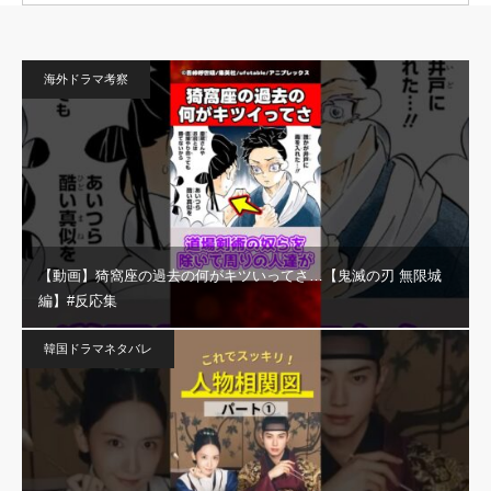
海外ドラマ考察
【動画】猗窩座の過去の何がキツいってさ…【鬼滅の刃 無限城
編】#反応集
韓国ドラマネタバレ