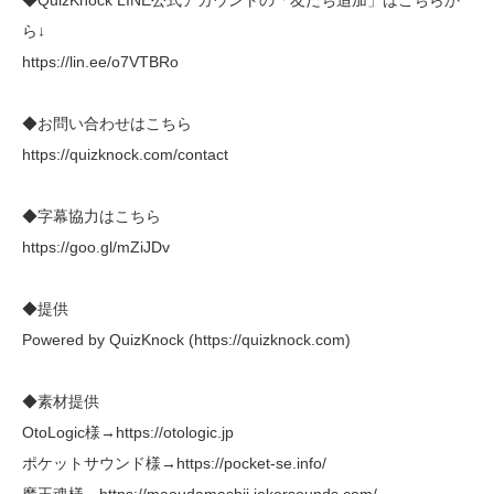
ら↓
https://lin.ee/o7VTBRo
◆お問い合わせはこちら
https://quizknock.com/contact
◆字幕協力はこちら
https://goo.gl/mZiJDv
◆提供
Powered by QuizKnock (https://quizknock.com)
◆素材提供
OtoLogic様→https://otologic.jp
ポケットサウンド様→https://pocket-se.info/
魔王魂様→https://maoudamashii.jokersounds.com/