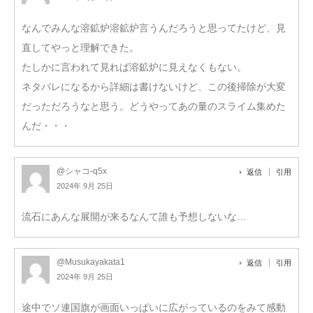
なんでみんな溶鉱炉溶鉱炉言うんだろうと思ってたけど、見
直してやっと理解できた。
たしかに言われて見れば溶鉱炉に見えなくもない。
ネタバレになるから詳細は書けないけど、この後掃除が大変
だっただろうなと思う。どうやってあの量のスライム集めた
んだ・・・
@シャコ-q5x
返信
引用
2024年 9月 25日
流石にあんな展開が来るなんて誰も予想しないな…
@Musukayakata1
返信
引用
2024年 9月 25日
途中でソ連国旗が画面いっぱいに広がっているのをみて感動