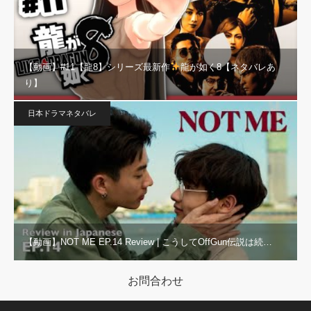
【動画】#11【龍8】シリーズ最新作
龍が如く8【ネタバレあ
り】
日本ドラマネタバレ
【動画】NOT ME EP.14 Review | こうしてOffGun伝説は続…
お問合わせ