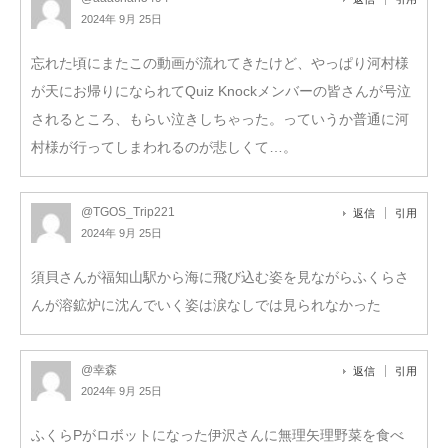
2024年 9月 25日
忘れた頃にまたこの動画が流れてきたけど、やっぱり河村様
が天にお帰りになられてQuiz Knockメンバーの皆さんが号泣
されるところ、もらい泣きしちゃった。っていうか普通に河
村様が行ってしまわれるのが悲しくて…。
@TGOS_Trip221
返信
引用
2024年 9月 25日
須貝さんが福知山駅から海に飛び込む姿を見ながらふくらさ
んが溶鉱炉に沈んでいく姿は涙なしでは見られなかった
@幸森
返信
引用
2024年 9月 25日
ふくらPがロボットになった伊沢さんに無理矢理野菜を食べ