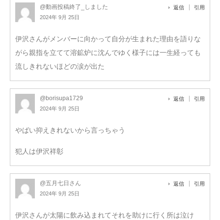
@動画投稿終了_しました
返信
引用
2024年 9月 25日
伊沢さんがメンバーに向かって自分が生まれた理由を語りな
がら親指を立てて溶鉱炉に沈んでゆく様子には一生経っても
流しきれないほどの涙が出た
@borisupa1729
返信
引用
2024年 9月 25日
やばい抑えきれないから言っちゃう
犯人は伊沢祥彰
@五月七日さん
返信
引用
2024年 9月 25日
伊沢さんが太陽に飲み込まれてそれを助けに行く所は泣け