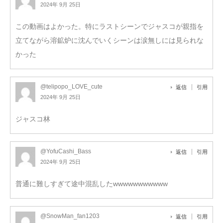
2024年 9月 25日
この動画はよかった。特にラストシーンでジャスコが親指を
立てながら溶鉱炉に沈んでいくシーンは涙無しには見られな
かった
@telipopo_LOVE_cute
返信
引用
2024年 9月 25日
ジャスコ林
@YofuCashi_Bass
返信
引用
2024年 9月 25日
普通に難しすぎて途中混乱したwwwwwwwwwww
@SnowMan_fan1203
返信
引用