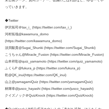
っていきます。
◆Twitter
伊沢拓司＠tax_i_ (https://twitter.com/tax_i_)
河村拓哉@kawamura_domo
(https://twitter.com/kawamura_domo)
須貝駿貴@Sugai_Shunki (https://twitter.com/Sugai_Shunki)
こうちゃん@Miracle_Fusion (https://twitter.com/Miracle_Fusion)
山本祥彰@quiz_yamamoto (https://twitter.com/quiz_yamamoto)
ふくらP @fukura_p (https://twitter.com/fukura_p)
乾@QK_inui(https://twitter.com/QK_inui)
山上@yamagamiQuiz (https://twitter.com/yamagamiQuiz)
林輝幸@jusco_hayashi (https://twitter.com/jusco_hayashi)
クイズノック＠QuizKnock (https://twitter.com/QuizKnock)
◆QuizKnock LINE公式アカウントの「友だち追加」はこちらか