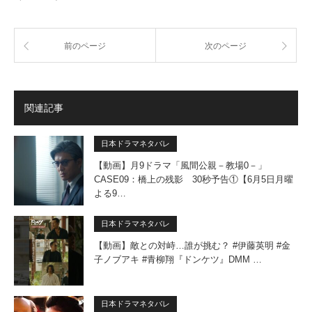
前のページ
次のページ
関連記事
日本ドラマネタバレ
【動画】月9ドラマ「風間公親－教場0－」
CASE09：橋上の残影 30秒予告①【6月5日月曜
よる9…
日本ドラマネタバレ
【動画】敵との対峙…誰が挑む？ #伊藤英明 #金
子ノブアキ #青柳翔『ドンケツ』DMM …
日本ドラマネタバレ