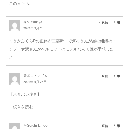
この人たち。
@suitsukiya
返信
引用
2024年 9月 25日
まさかふくらPの正体が工藤新一で河村さんが黒の組織のト
ップ、伊沢さんがベルモットのモデルなんて誰が予想した
よ……
@ポコトン-l6w
返信
引用
2024年 9月 25日
【ネタバレ注意】
…続きを読む
@Goichi-Ichigo
返信
引用