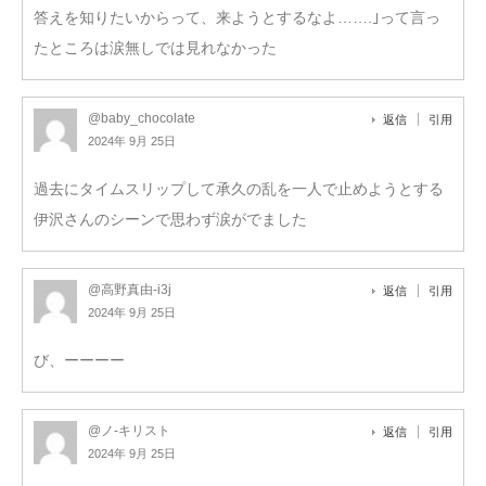
答えを知りたいからって、来ようとするなよ…….｣って言っ
たところは涙無しでは見れなかった
@baby_chocolate
返信
引用
2024年 9月 25日
過去にタイムスリップして承久の乱を一人で止めようとする
伊沢さんのシーンで思わず涙がでました
@高野真由-i3j
返信
引用
2024年 9月 25日
び、ーーーー
@ノ-キリスト
返信
引用
2024年 9月 25日