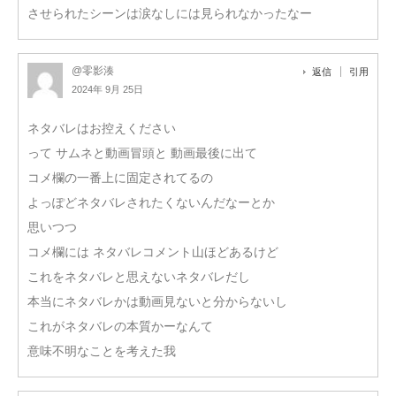
させられたシーンは涙なしには見られなかったなー
@零影湊
返信
引用
2024年 9月 25日
ネタバレはお控えください
って サムネと動画冒頭と 動画最後に出て
コメ欄の一番上に固定されてるの
よっぽどネタバレされたくないんだなーとか
思いつつ
コメ欄には ネタバレコメント山ほどあるけど
これをネタバレと思えないネタバレだし
本当にネタバレかは動画見ないと分からないし
これがネタバレの本質かーなんて
意味不明なことを考えた我