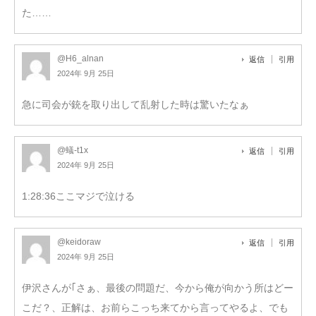
た……
@H6_alnan
返信
引用
2024年 9月 25日
急に司会が銃を取り出して乱射した時は驚いたなぁ
@蟻-t1x
返信
引用
2024年 9月 25日
1:28:36ここマジで泣ける
@keidoraw
返信
引用
2024年 9月 25日
伊沢さんが｢さぁ、最後の問題だ、今から俺が向かう所はどー
こだ？、正解は、お前らこっち来てから言ってやるよ、でも