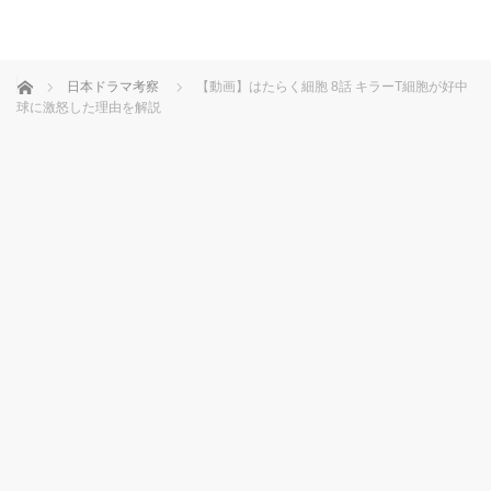
ホーム
日本ドラマ考察
【動画】はたらく細胞 8話 キラーT細胞が好中
球に激怒した理由を解説