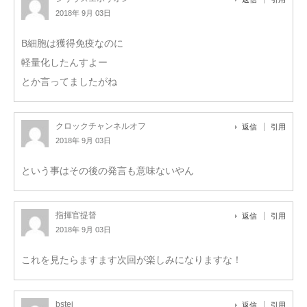
2018年 9月 03日
B細胞は獲得免疫なのに
軽量化したんすよー
とか言ってましたがね
クロックチャンネルオフ
返信
引用
2018年 9月 03日
という事はその後の発言も意味ないやん
指揮官提督
返信
引用
2018年 9月 03日
これを見たらますます次回が楽しみになりますな！
bstei
返信
引用