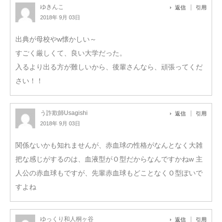
ゆきんこ
返信
引用
2018年 9月 03日
出典が母校やw懐かしい～
すごく厳しくて、良い大学だった。
入るより出る方が難しいから、後輩さんなら、頑張ってくだ
さい！！
う詐欺師Usagishi
返信
引用
2018年 9月 03日
関係ないかも知れませんが、赤血球の性格がなんとなく大雑
把な感じがするのは、血液型がＯ型だからなんですかねw 主
人公の赤血球もですが、先輩赤血球もどことなくＯ型ぽいで
すよね
ゆっくり和人桐ヶ谷
返信
引用