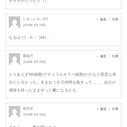
ヤキモチだったり（）
レモンレモンEX
返信
引用
2018年 9月 03日
なるほど(・А・` )ﾎﾎｩ…
噺遊月
返信
引用
2018年 9月 03日
とりあえずNK細胞(ナチュラルキラー細胞)がかなり異質な存
在だと分かった。生まれつき元仲間を殺すって……。自分が
感情を持ったままやった鬱になるかも。
牧宏幸
返信
引用
2018年 9月 03日
うわぁ～～、奥が深いわァ～～～