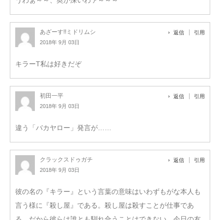
あざーす!!ミドリムシ
返信
引用
2018年 9月 03日
キラーT私は好きだぞ
初田一平
返信
引用
2018年 9月 03日
違う「バカヤロー」発言が……
クラックスドゥガチ
返信
引用
2018年 9月 03日
彼の名の『キラー』という言葉の意味はいわずもがな本人も
言う様に『殺し屋』である。殺し屋は殺すことが仕事であ
る。だから彼らは誰とも馴れ合うことはできない。今日の友