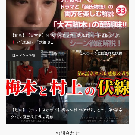
【動画】【日本史】NHK大河ドラマ「光る君へ」を３倍楽しむ
（第33回）「式部誕…
日本ドラマ考察
【動画】【ホットスポット】梅本や村上の伏線まとめ。第6話ネ
タバレ感想＆ドラマ考察…
お問合わせ