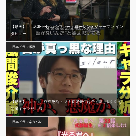
【動画】『LUCIFER／ルシファー』ローレン・ジャーマン イン
タビュー
日本ドラマ考察
【動画】【silent】存在感断トツ！春尾先生は全く新しい〇〇な
悪魔キャラだ…風…
日本ドラマネタバレ