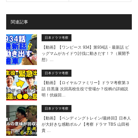
関連記事
日本ドラマ考察
【動画】【ワンピース 934】第934話・最新話 ビ
ッグマムがカイドウ討伐に動きだす！？（展開予
想）…
日本ドラマ考察
【動画】【ロイヤルファミリー】ドラマ考察第３
話 目黒蓮 次回高校生役で登場か？役柄の詳細説
明！伏線回…
日本ドラマ考察
【動画】【ペンディングトレイン/最終回】日本人
が大好きな感動ポルノ【考察 ドラマ TBS 山田裕
貴 …