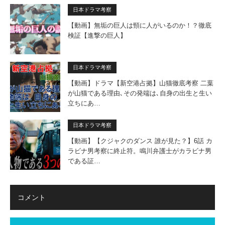
日本ドラマ考察
【動画】無垢の巨人は頸に人がいるのか！？徹底
検証【進撃の巨人】
日本ドラマ考察
【動画】ドラマ【新空港占拠】山猫徹底考察 二葉
が山猫である理由､その発端は､自身の出生と生い
立ちにあ…
日本ドラマ考察
【動画】【クジャクのダンス 誰が見た？】6話 カ
ラビナ男考察に終止符。鳴川弁護士がカラビナ男
である証…
コメント