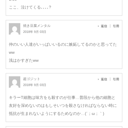
ここ、泣けてくる､､､､?
焼き豆腐メンタル
返信
引用
2018年 9月 03日
仲のいい人達がいっぱいいるのに嫉妬してるのかと思ってた
ww
浅はかすぎたww
超ゴジット
返信
引用
2018年 9月 03日
キラーT細胞は味方をも殺すのが仕事…普段から他の細胞と
友好を深めないのはもしそいつを殺さなければならない時に
抵抗が生まれないようにするためなのか…(´；ω；｀)