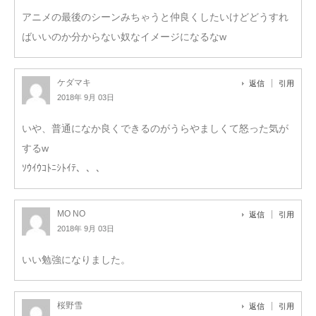
アニメの最後のシーンみちゃうと仲良くしたいけどどうすれ
ばいいのか分からない奴なイメージになるなw
ケダマキ
返信
引用
2018年 9月 03日
いや、普通になか良くできるのがうらやましくて怒った気が
するw
ｿｳｲｳｺﾄﾆｼﾄｲﾃ、、、
MO NO
返信
引用
2018年 9月 03日
いい勉強になりました。
桜野雪
返信
引用