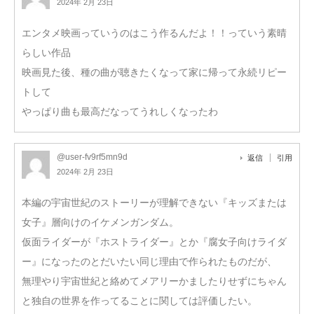
2024年 2月 23日
エンタメ映画っていうのはこう作るんだよ！！っていう素晴
らしい作品
映画見た後、種の曲が聴きたくなって家に帰って永続リピー
トして
やっぱり曲も最高だなってうれしくなったわ
@user-fv9rf5mn9d
返信
引用
2024年 2月 23日
本編の宇宙世紀のストーリーが理解できない『キッズまたは
女子』層向けのイケメンガンダム。
仮面ライダーが『ホストライダー』とか『腐女子向けライダ
ー』になったのとだいたい同じ理由で作られたものだが、
無理やり宇宙世紀と絡めてメアリーかましたりせずにちゃん
と独自の世界を作ってることに関しては評価したい。