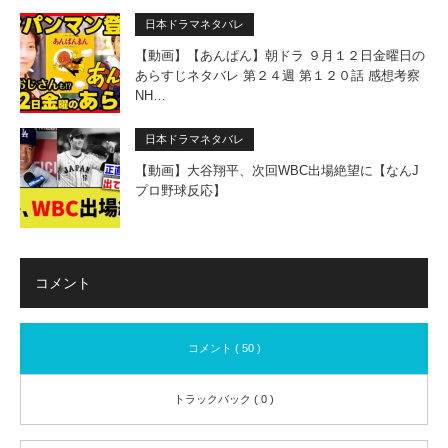
日本ドラマネタバレ
【動画】【あんぱん】朝ドラ ９月１２日金曜日の
あらすじネタバレ 第２４週 第１２０話 感想考察
NH…
日本ドラマネタバレ
【動画】大谷翔平、次回WBC出場絶望に【なんJ
プロ野球反応】
コメント
コメント ( 50 )
トラックバック ( 0 )