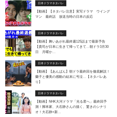
日本ドラマネタバレ
【動画】【ネタバレ注意】実写ドラマ ウイング
マン 最終話 放送当時の日本の反応
日本ドラマネタバレ
【動画】舞いあがれ最終週125話まで最新予告
【貴司が日本に生きて帰ってきて…朝ドラ3月30
日 月曜か…
日本ドラマネタバレ
【動画】【あんぱん】朝ドラ最終回を徹底解説！
蘭子と優美の感動の結末に号泣…【ネタバレあ
り】
日本ドラマネタバレ
【動画】NHK大河ドラマ「光る君へ」最終回予
測！脚本家、大石静さんの描く、驚きのシナリ
オ！大石静×新…