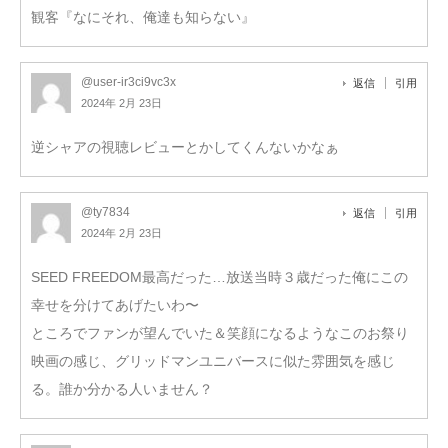
観客『なにそれ、俺達も知らない』
@user-ir3ci9vc3x
返信
引用
2024年 2月 23日
逆シャアの視聴レビューとかしてくんないかなぁ
@ty7834
返信
引用
2024年 2月 23日
SEED FREEDOM最高だった…放送当時３歳だった俺にこの
幸せを分けてあげたいわ〜
ところでファンが望んでいた＆笑顔になるようなこのお祭り
映画の感じ、グリッドマンユニバースに似た雰囲気を感じ
る。誰か分かる人いません？