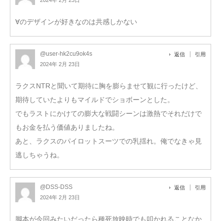
∀のデザインが好きなのは共感しかない
@user-hk2cu9ok4s
返信
引用
2024年 2月 23日
ラクスNTRと聞いて期待に胸を膨らませて観に行ったけど、
期待していたよりもマイルドでショボーンとした。
でもラストにかけての膨大な戦闘シーンは激熱でそれだけで
もお金を払う価値ありましたね。
あと、ラクスのパイロットスーツでの乳揺れ。俺でなきゃ見
逃しちゃうね。
@DSS-DSS
返信
引用
2024年 2月 23日
脚本が今回みたいだったら種死放映時でも叩かれることなか