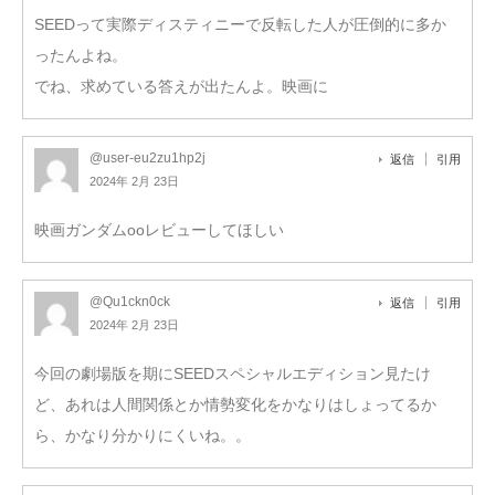
SEEDって実際ディスティニーで反転した人が圧倒的に多か
ったんよね。
でね、求めている答えが出たんよ。映画に
@user-eu2zu1hp2j
返信
引用
2024年 2月 23日
映画ガンダムooレビューしてほしい
@Qu1ckn0ck
返信
引用
2024年 2月 23日
今回の劇場版を期にSEEDスペシャルエディション見たけ
ど、あれは人間関係とか情勢変化をかなりはしょってるか
ら、かなり分かりにくいね。。