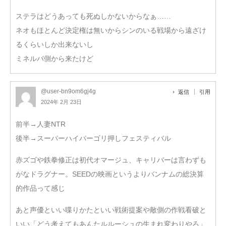
ステラはどうあっても死ぬしかないからなぁ……
ネオもほとんど決定権は無いからシンのいる戦場から遠ざけ
るくらいしか出来ないし
ミネルバ側から来たけど
@user-bn9om6gj4g
返信
引用
2024年 2月 23日
前半→人妻NTR
後半→スーパーハイパーゴリ押しフェスティバル
赤ズゴや鉄拳修正は初代オマージュ、キャリバーは言わずも
がなドラグナー。SEEDの映画というよりバンナムの総決算
的作品って感じ
あと声優といい喋りかたといい戦術提案や敵側の作戦看破と
いい「どう考えてもあんたルルーシュの生まれ変わりやろ」