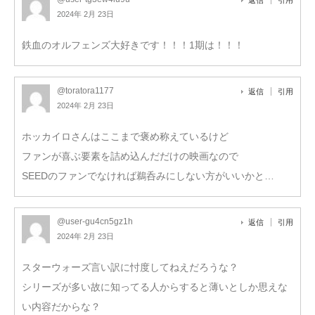
2024年 2月 23日
鉄血のオルフェンズ大好きです！！！1期は！！！
@toratora1177
返信
引用
2024年 2月 23日
ホッカイロさんはここまで褒め称えているけど
ファンが喜ぶ要素を詰め込んだだけの映画なので
SEEDのファンでなければ鵜呑みにしない方がいいかと…
@user-gu4cn5gz1h
返信
引用
2024年 2月 23日
スターウォーズ言い訳に忖度してねえだろうな？
シリーズが多い故に知ってる人からすると薄いとしか思えな
い内容だからな？