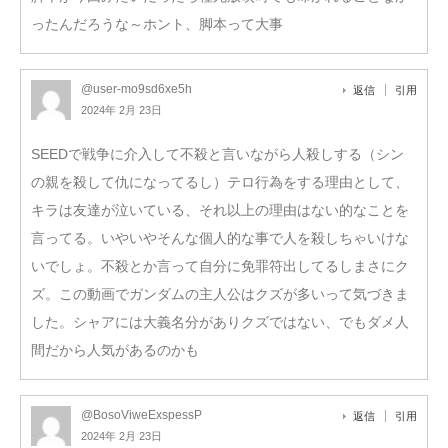
ったんだろうな～ホント、脚本って大事
@user-mo9sd6xe5h
返信
引用
2024年 2月 23日
SEEDで戦争に介入して不殺と言いながら人殺しする（シン
の親を殺して仇になってるし）テロ行為をする理由として、
キラは友達が泣いている、それ以上の理由はない的なことを
言ってる。いやいやそんな個人的な事で人を殺しちゃいけな
いでしょ。不殺とか言って自分に免罪符出してるしまさにク
ズ。この動画でガンダムの主人公はクズが多いって気づきま
した。シャアには大義名分がありクズではない、でもダメ人
間だから人気があるのかも
@BosoViweExspessP
返信
引用
2024年 2月 23日