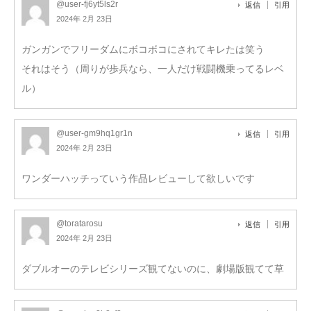
@user-fj6yt5ls2r
返信
引用
2024年 2月 23日
ガンガンでフリーダムにボコボコにされてキレたは笑う
それはそう（周りが歩兵なら、一人だけ戦闘機乗ってるレベ
ル）
@user-gm9hq1gr1n
返信
引用
2024年 2月 23日
ワンダーハッチっていう作品レビューして欲しいです
@toratarosu
返信
引用
2024年 2月 23日
ダブルオーのテレビシリーズ観てないのに、劇場版観てて草