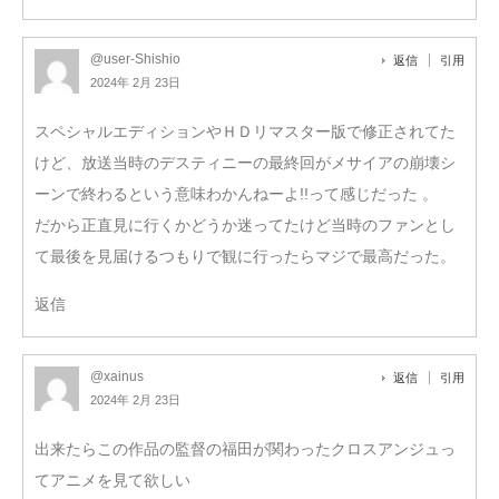
@user-Shishio
返信
引用
2024年 2月 23日
スペシャルエディションやＨＤリマスター版で修正されてた
けど、放送当時のデスティニーの最終回がメサイアの崩壊シ
ーンで終わるという意味わかんねーよ!!って感じだった 。
だから正直見に行くかどうか迷ってたけど当時のファンとし
て最後を見届けるつもりで観に行ったらマジで最高だった。
返信
@xainus
返信
引用
2024年 2月 23日
出来たらこの作品の監督の福田が関わったクロスアンジュっ
てアニメを見て欲しい