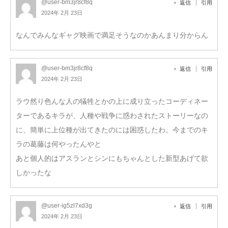
@user-bm3jr8cf8q
返信
引用
2024年 2月 23日
なんでみんなギャグ映画で満足そうなのかあんまり分からん
@user-bm3jr8cf8q
返信
引用
2024年 2月 23日
ラウ然り色んな人の犠牲とかの上に成り立ったコーディネー
ターであるキラが、人種や戦争に惑わされたストーリーなの
に、簡単に上位種が出てきたのには困惑したわ。今までのキ
ラの葛藤は何やったんやと
あと個人的はアスランとシンにもちゃんとした新型あげて欲
しかったな
@user-ig5zl7xd3g
返信
引用
2024年 2月 23日