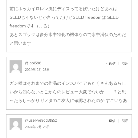
前にホッカイロレン風にディスってる奴いたけどあれは
SEEDじゃないとか言ってたけどSEED freedomは SEED
freedomです（まる）
あとズゴックは多分水中特化の機体なので水中潜伏のためだ
と思います
@lool596
返信
引用
2024年 2月 23日
ガン種はそれまでの作品のインスパイアもたくさんあるらし
いから知らないとこからのレビュー大変でないか……？と思
ったらしっかりガノタのご友人に確認されたのか すごいなあ
@user-ye9dd3th5z
返信
引用
2024年 2月 23日