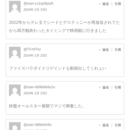
@user-cv1qn8yq4l
返信
引用
2024年 2月 23日
2022年からテレ玉でシードとデスティニーが再放送されてた
から両方観終わったタイミングで映画観に行きました
@TV-hf7nz
返信
引用
2024年 2月 23日
ファイズパラダイスリゲインドも動画出してくれぇい
@user-dd9bk6du2u
返信
引用
2024年 2月 23日
終盤オールスター展開でマジで興奮した。
@user-li8bk4ln9o
返信
引用