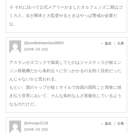
※ それに比べて公式メアリーかましたオルフェンズ二期はゴ
ミカス。女が脚本とカ監督やるときはやっぱ警戒が必要だ
な。
@josettetimberland9865
返信
引用
2024年 2月 23日
アスランがズゴックで偽装してたのはジャスティスが核エン
ジン搭載機だから条約云々に引っかかるのを防ぐ目的だった
んじゃないかと思われる。
もとい、国のトップが核ミサイルで自国の国民ごと簡単に焼
き払う世界において、そんな条約なんざ形骸化しているよう
なものだけど。
@shougo3139
返信
引用
2024年 2月 23日