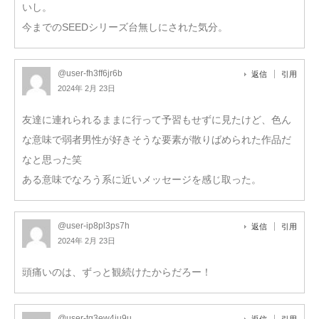
いし。
今までのSEEDシリーズ台無しにされた気分。
@user-fh3ff6jr6b
返信
引用
2024年 2月 23日
友達に連れられるままに行って予習もせずに見たけど、色ん
な意味で弱者男性が好きそうな要素が散りばめられた作品だ
なと思った笑
ある意味でなろう系に近いメッセージを感じ取った。
@user-ip8pl3ps7h
返信
引用
2024年 2月 23日
頭痛いのは、ずっと観続けたからだろー！
@user-tg3ew4iu9u
返信
引用