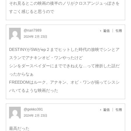
それ見るとこの映画の後半のノリがクロスアンジュっぽさを
すごく感じると思うので
@nari7989
返信
引用
2024年 2月 23日
DESTINYがSWがep２までヒットした時代の放映でシンとア
スランでアナキンオビ・ワンやったけど
シンをダースベイダーにまでできねえな…って挫折した話だ
ったからなぁ
FREEDOMはルーク、アナキン、オビ・ワンが揃ってシスシ
バいてるような映画だった
@gekko391
返信
引用
2024年 2月 23日
最高だった