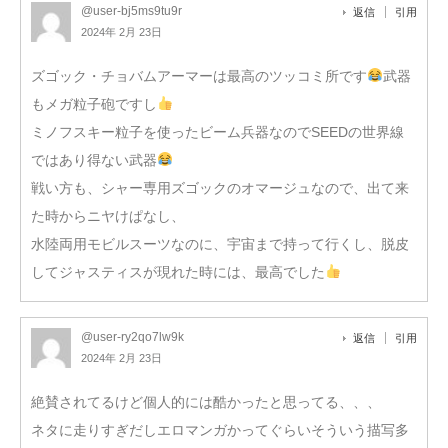
@user-bj5ms9tu9r
返信
引用
2024年 2月 23日
ズゴック・チョバムアーマーは最高のツッコミ所です
武器
もメガ粒子砲ですし
ミノフスキー粒子を使ったビーム兵器なのでSEEDの世界線
ではあり得ない武器
戦い方も、シャー専用ズゴックのオマージュなので、出て来
た時からニヤけぱなし、
水陸両用モビルスーツなのに、宇宙まで持って行くし、脱皮
してジャスティスが現れた時には、最高でした
@user-ry2qo7lw9k
返信
引用
2024年 2月 23日
絶賛されてるけど個人的には酷かったと思ってる、、、
ネタに走りすぎだしエロマンガかってぐらいそういう描写多