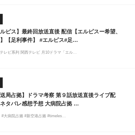
ルピス】最終回放送直後 配信【エルピスー希望、
】【足利事件】 #エルピス#足…
フジテレビ系列 関西テレビ 月10ドラマ「エル…
送局占拠】ドラマ考察 第９話放送直後ライブ配
ネタバレ感想予想 大病院占拠 …
#大病院占拠 #新空港占拠 #timeles…