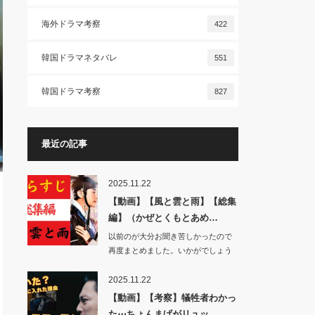
海外ドラマ考察
422
韓国ドラマネタバレ
551
韓国ドラマ考察
827
最近の記事
2025.11.22
【動画】【風と雲と雨】【総集
編】（かぜとくもとあめ…
以前のが大分お聞き苦しかったので
再度まとめました。いかがでしょう
か。…
2025.11.22
【動画】【考察】犠牲者わかっ
た⋯ちょんまげがリュッ…