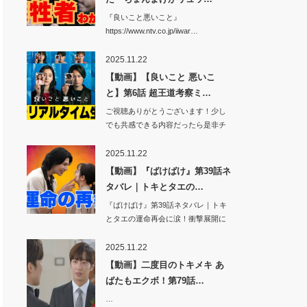
『良いこと悪いこと』
https://www.ntv.co.jp/iiwar…
2025.11.22
【動画】【良いこと 悪いこ
と】第6話 超王道考察ミ…
ご視聴ありがとうございます！少し
でも共感できる内容だったら是非チ
ャンネル登録…
2025.11.22
【動画】『ばけばけ』第39話ネ
タバレ｜トキとタエの…
『ばけばけ』第39話ネタバレ｜トキ
とタエの運命再会に涙！衝撃展開に
視聴者騒然…
2025.11.22
【動画】二度目のトキメキ あ
ばたもエクボ！第79話…
…