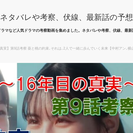
ネタバレや考察、伏線、最新話の予
ドラマなど人気ドラマの考察動画を集めました。ネタバレや考察、伏線、最新
の真実】第9話考察 葵と桃の約束､それは､2人で一緒に歩んでいく未来【中村アン､横