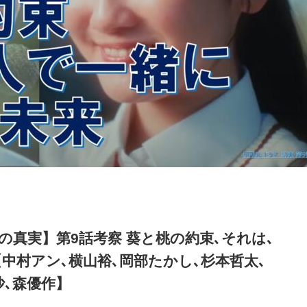
の真実】第9話考察 葵と桃の約束､それは､
中村アン､横山裕､岡部たかし､杉本哲太､
沙､森優作】