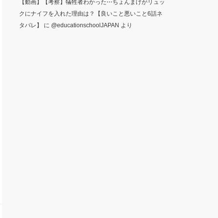
【動画】【考察】犠牲者わかった⋯ちょんまげがリュッ
クにナイフを入れた理由は？【良いこと悪いこと6話ネ
タバレ】
に
@educationschoolJAPAN
より