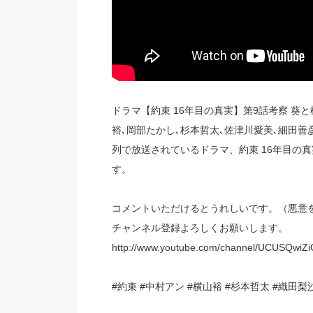
ドラマ【約束 16年目の真実】第9話考察 葵
裕､岡部たかし､杉本哲太､佐津川愛美､細田善
列で放送されているドラマ、約束 16年目の
す。
コメントいただけるとうれしいです。（悪意
チャンネル登録よろしくお願いします。
http://www.youtube.com/channel/UCUSQwiZ
#約束 #中村アン #横山裕 #杉本哲太 #織田梨