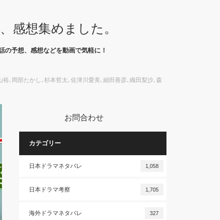
想、感想集めました。
話の予想、感想などを動画で気軽に！
山裕､岡部たかし､杉本哲太､佐津川愛美､細田善彦､織田梨沙､森
お問合わせ
カテゴリー
日本ドラマネタバレ
1,058
日本ドラマ考察
1,705
海外ドラマネタバレ
327