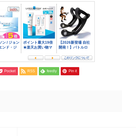
Pocket
RSS
feedly
Pin it