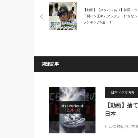
【動画】【ネタバレあり】韓国ドラ
「製パン王キムタック」 好きなシ
ランキング5選！！
関連記事
日本ドラマ考察
【動画】捨てら
日本
ヒルコ神伝説, 古