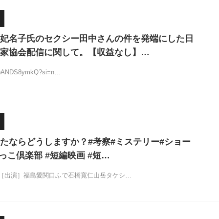
妃名子氏のセクシー田中さんの件を発端にした日
家協会配信に関して。【収益なし】…
e/1bANDS8ymkQ?si=n…
たならどうしますか？#考察#ミステリー#ショー
っこ倶楽部 #短編映画 #短…
［出演］福島愛関口ふで石橋寛仁山岳タケシ…