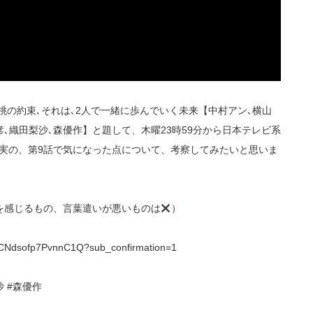
と桃の約束､それは､2人で一緒に歩んでいく未来【中村アン､横山
彦､織田梨沙､森優作】と題して、木曜23時59分から日本テレビ系
真実の、第9話で気になった点について、考察してみたいと思いま
を感じるもの、言葉遣いが悪いものは
）
iCNdsofp7PvnnC1Q?sub_confirmation=1
沙 #森優作