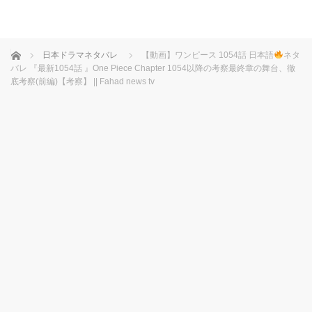
ホーム
日本ドラマネタバレ
【動画】ワンピース 1054話 日本語
ネタ
バレ 『最新1054話 』One Piece Chapter 1054以降の考察最終章の舞台、徹
底考察(前編)【考察】 || Fahad news tv