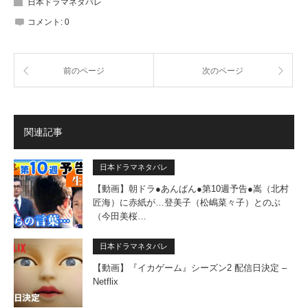
日本ドラマネタバレ
コメント:
0
前のページ
次のページ
関連記事
日本ドラマネタバレ
【動画】朝ドラ●あんぱん●第10週予告●嵩（北村
匠海）に赤紙が…登美子（松嶋菜々子）とのぶ
（今田美桜…
日本ドラマネタバレ
【動画】『イカゲーム』シーズン2 配信日決定 –
Netflix