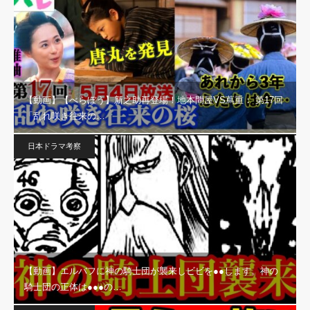
【動画】【べらぼう】新之助再登場！地本問屋VS蔦重： 第17回
「乱れ咲き往来の…
日本ドラマ考察
【動画】エルバフに神の騎士団が襲来しビビを●●します。神の
騎士団の正体は●●●の…