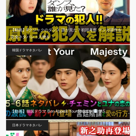
【動画】#クジャクのダンス 誰が見た？初回考察 マンガ原作を
完全ネタバレ！人物を…
韓国ドラマネタバレ
【動画】韓国ドラマ Bon Appetit Your Majesty
第5…
日本ドラマネタバレ