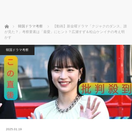
ホーム
韓国ドラマ考察
【動画】新金曜ドラマ「クジャクのダンス、誰
が見た？」考察要素は「最愛」にヒント？広瀬すず＆松山ケンイチの考え明
かす
韓国ドラマ考察
2025.01.19