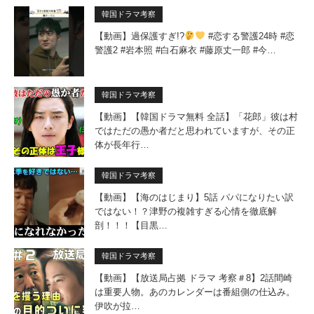
韓国ドラマ考察
【動画】過保護すぎ!?
#恋する警護24時 #恋
警護2 #岩本照 #白石麻衣 #藤原丈一郎 #今…
韓国ドラマ考察
【動画】【韓国ドラマ無料 全話】「花郎」彼は村
ではただの愚か者だと思われていますが、その正
体が長年行…
韓国ドラマ考察
【動画】【海のはじまり】5話 パパになりたい訳
ではない！？津野の複雑すぎる心情を徹底解
剖！！！【目黒…
韓国ドラマ考察
【動画】【放送局占拠 ドラマ 考察＃8】2話間崎
は重要人物。あのカレンダーは番組側の仕込み。
伊吹が拉…