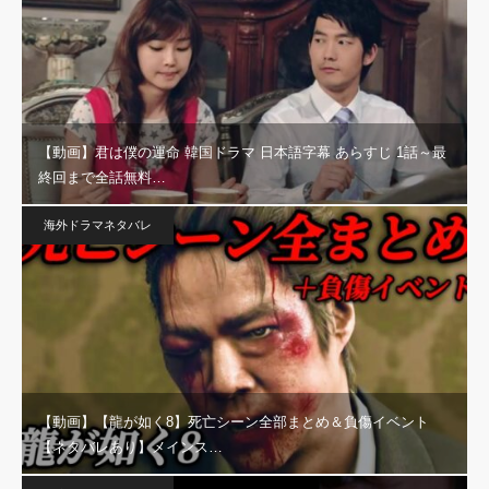
【動画】君は僕の運命 韓国ドラマ 日本語字幕 あらすじ 1話～最
終回まで全話無料…
海外ドラマネタバレ
【動画】【龍が如く8】死亡シーン全部まとめ＆負傷イベント
【ネタバレあり】メインス…