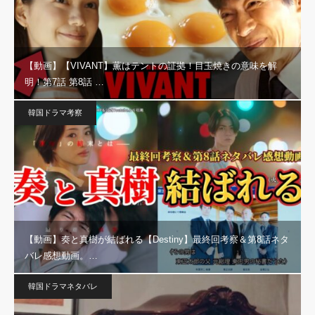
【動画】【VIVANT】薫はテントの証拠！目玉焼きの意味を解
明！第7話 第8話 …
韓国ドラマ考察
【動画】奏と真樹が結ばれる【Destiny】最終回考察＆第8話ネタ
バレ感想動画。…
韓国ドラマネタバレ