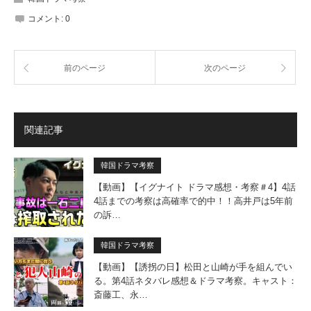
コメント:
0
前のページ
次のページ
関連記事
韓国ドラマ考察
【動画】【イグナイト ドラマ感想・考察＃4】4話
4話までの考察は高確率で的中！！高井戸は5年前
の訴…
韓国ドラマ考察
【動画】【誘拐の日】松田と山崎が手を組んでい
る。第4話ネタバレ感想＆ドラマ考察。キャスト：
斎藤工、永…