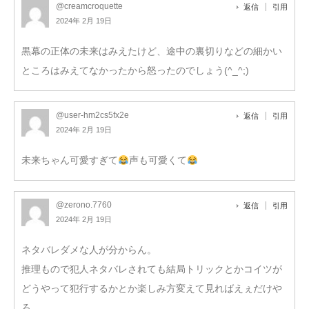
@creamcroquette
返信
引用
2024年 2月 19日
黒幕の正体の未来はみえたけど、途中の裏切りなどの細かい
ところはみえてなかったから怒ったのでしょう(^_^;)
@user-hm2cs5fx2e
返信
引用
2024年 2月 19日
未来ちゃん可愛すぎて
声も可愛くて
@zerono.7760
返信
引用
2024年 2月 19日
ネタバレダメな人が分からん。
推理もので犯人ネタバレされても結局トリックとかコイツが
どうやって犯行するかとか楽しみ方変えて見ればえぇだけや
ろ