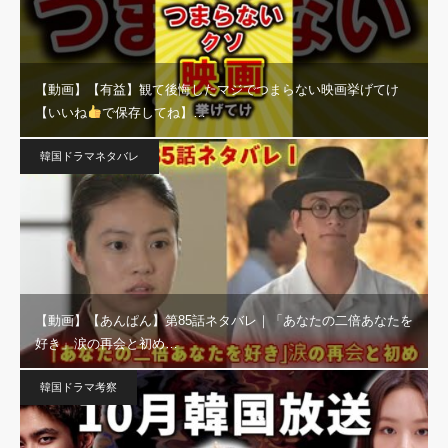
【動画】【有益】観て後悔したマジでつまらない映画挙げてけ
【いいね
で保存してね】…
韓国ドラマネタバレ
【動画】【あんぱん】第85話ネタバレ｜「あなたの二倍あなたを
好き」涙の再会と初め…
韓国ドラマ考察