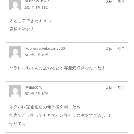
@user-wl8cx8hi8k
返信
引用
2024年 2月 19日
人としてできたギャル
見習え社会人
@ctkvsfyvcyububxrr3806
返信
引用
2024年 2月 19日
パラレルちゃんの立ち絵とか雰囲気好きなんよねえ
@nnaoo70
返信
引用
2024年 2月 19日
ネタバレ完全拒否の俺と考え同じだぁ…
能力でどう抗ってもネタバレ食らうのキツすぎる( ; ; )
守りてぇ…