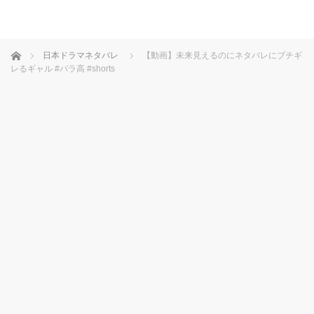
ホーム
日本ドラマネタバレ
【動画】未来見えるのにネタバレにブチギ
レるギャル #パラ高 #shorts