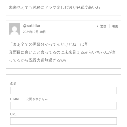
未来見えても純粋にドラマ楽しむ辺り好感度高いわ
@tsukihiko
返信
引用
2024年 2月 19日
「まぁ全ての黒幕分かってんだけどね」は草
真面目に良いこと言ってるのに未来見えるみらいちゃんが言
ってるから説得力皆無過ぎるww
名前
E-MAIL
- 公開されません -
URL