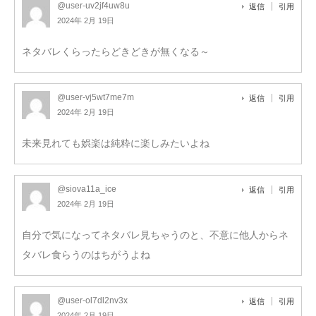
@user-uv2jf4uw8u
返信
引用
2024年 2月 19日
ネタバレくらったらどきどきが無くなる～
@user-vj5wt7me7m
返信
引用
2024年 2月 19日
未来見れても娯楽は純粋に楽しみたいよね
@siova11a_ice
返信
引用
2024年 2月 19日
自分で気になってネタバレ見ちゃうのと、不意に他人からネ
タバレ食らうのはちがうよね
@user-ol7dl2nv3x
返信
引用
2024年 2月 19日