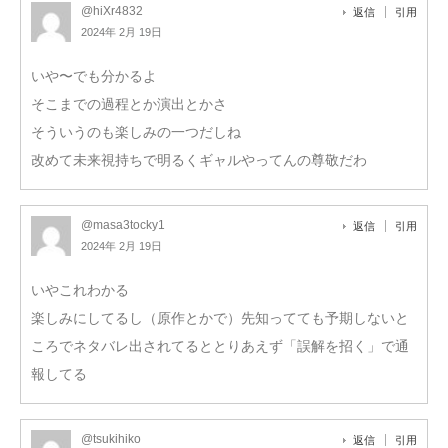
@hiXr4832
返信
引用
2024年 2月 19日
いや〜でも分かるよ
そこまでの過程とか演出とかさ
そういうのも楽しみの一つだしね
改めて未来視持ちで明るくギャルやってんの尊敬だわ
@masa3tocky1
返信
引用
2024年 2月 19日
いやこれわかる
楽しみにしてるし（原作とかで）先知ってても予期しないと
ころでネタバレ出されてるととりあえず「誤解を招く」で通
報してる
@tsukihiko
返信
引用