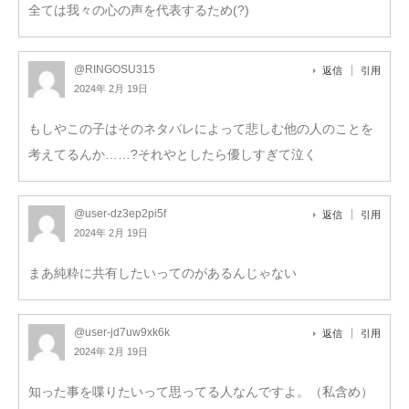
全ては我々の心の声を代表するため(?)
@RINGOSU315
返信
引用
2024年 2月 19日
もしやこの子はそのネタバレによって悲しむ他の人のことを
考えてるんか……?それやとしたら優しすぎて泣く
@user-dz3ep2pi5f
返信
引用
2024年 2月 19日
まあ純粋に共有したいってのがあるんじゃない
@user-jd7uw9xk6k
返信
引用
2024年 2月 19日
知った事を喋りたいって思ってる人なんですよ。（私含め）