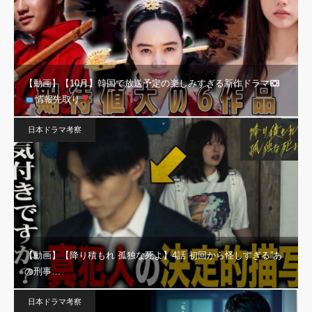
【動画】【10月】韓国で放送予定の楽しみすぎる新作ドラマ
情報先取り
日本ドラマ考察
【動画】【降り積もれ 孤独な死よ】4話 初回から怪しすぎる”あ
の刑事…
日本ドラマ考察