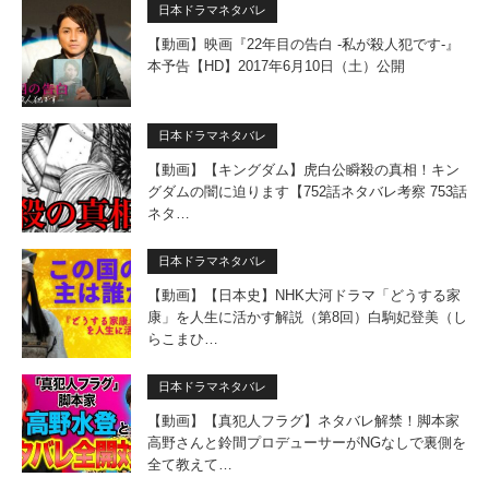
日本ドラマネタバレ
【動画】映画『22年目の告白 -私が殺人犯です-』
本予告【HD】2017年6月10日（土）公開
日本ドラマネタバレ
【動画】【キングダム】虎白公瞬殺の真相！キン
グダムの闇に迫ります【752話ネタバレ考察 753話
ネタ…
日本ドラマネタバレ
【動画】【日本史】NHK大河ドラマ「どうする家
康」を人生に活かす解説（第8回）白駒妃登美（し
らこまひ…
日本ドラマネタバレ
【動画】【真犯人フラグ】ネタバレ解禁！脚本家
高野さんと鈴間プロデューサーがNGなしで裏側を
全て教えて…