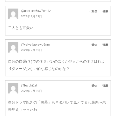
@user-xm6xw7em1z
返信
引用
2024年 2月 19日
二人とも可愛い
@velvetlapis-yp9nm
返信
引用
2024年 2月 19日
自分の自爆(？)でのネタバレのほうが他人からのネタばれよ
りダメージ少ない的な感じなのかな？
@barchi1st
返信
引用
2024年 2月 19日
多分ドラマ以外の「黒幕」もネタバレで見えてるわ最悪〜未
来見えちゃったわ