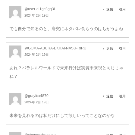
@user-qi1gc3gq3i
返信
引用
2024年 2月 19日
でも自分で知るのと、唐突にネタバレ食らうのはちがうよね
@GOMA-ABURA-EKITAI-NASU-RIRU
返信
引用
2024年 2月 19日
あれ？パラレルワールドで未来行けば実質未来視と同じじゃ
ね？
@grayfox4870
返信
引用
2024年 2月 19日
未来を見れるのは私だけにして欲しいってことなのかな