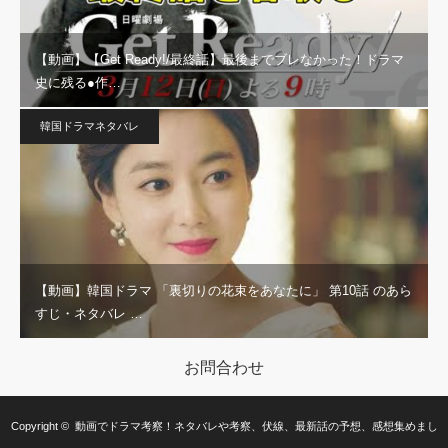
【動画】【Get Ready!/最終話】最後までブレなかった！ドラマ
史に残る●作…
韓国ドラマネタバレ
【動画】韓国ドラマ 「裏切りの花束をあなたに」 第10話 のあら
すじ・ネタバレ …
お問合わせ
Copyright ©
動画でドラマ考察！ネタバレや考察、伏線、最新話の予想、感想集めまし