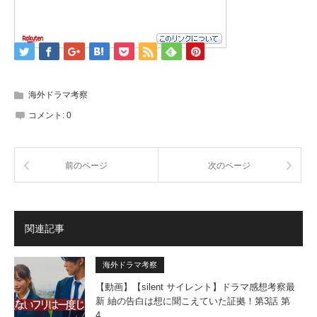
海外ドラマ考察
コメント:
0
前のページ
次のページ
関連記事
海外ドラマ考察
【動画】【silent サイレント】ドラマ感想考察最
新 紬の告白は想に聞こえていた証拠！第3話 第
4…