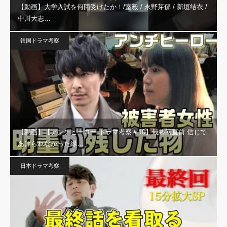
【動画】大学入試を何回受けたか！/室毅 / 永野芽郁 / 新垣结衣 /
中川大志…
韓国ドラマ考察
【動画】【アンチヒーロー ドラマ考察＃10】最終回直前 信じて
あげられなかった緑…
日本ドラマ考察