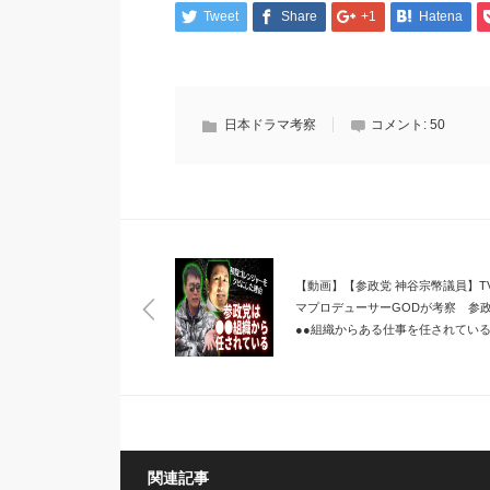
Tweet
Share
+1
Hatena
日本ドラマ考察
コメント:
50
【動画】【参政党 神谷宗幣議員】T
マプロデューサーGODが考察 参
●●組織からある仕事を任されている
家幹部から聞いた話
関連記事