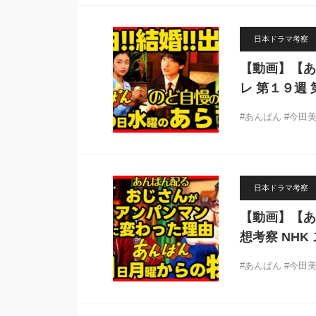
日本ドラマ考察
【動画】【あ
レ 第１９週 
#あんぱん #今田美
日本ドラマ考察
【動画】【あ
想考察 NH
#あんぱん #今田美