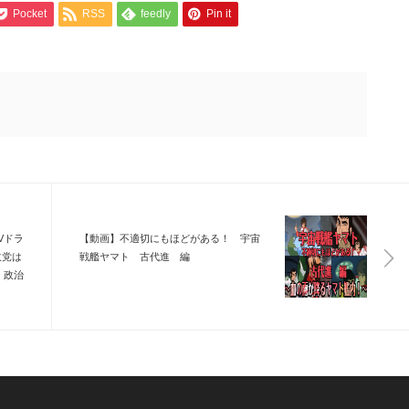
Pocket
RSS
feedly
Pin it
Vドラ
【動画】不適切にもほどがある！ 宇宙
政党は
戦艦ヤマト 古代進 編
 政治