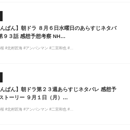
んぱん】朝ドラ ８月６日水曜日のあらすじネタバ
第９３話 感想予想考察 NH…
桜 #北村匠海 #アンパンマン #二宮和也 #…
んぱん】朝ドラ第２３週あらすじネタバレ 感想予
K ストーリー ９月１日（月）…
桜 #北村匠海 #アンパンマン #二宮和也 #…