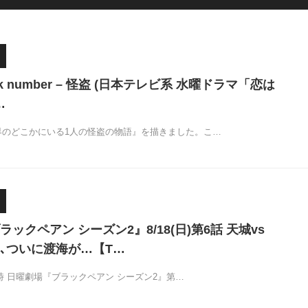
k number – 怪盗 (日本テレビ系 水曜ドラマ「恋は
…
界のどこかにいる1人の怪盗の物語』を描きました。こ…
ックペアン シーズン2』8/18(日)第6話 天城vs
､ついに渡海が…【T…
る9時 日曜劇場『ブラックペアン シーズン2』第…