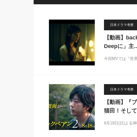
日本ドラマ考察
【動画】bac
Deepに」主
今回MVでは『世
日本ドラマ考察
【動画】『ブラ
猫田！そして
8月18日(日)よ