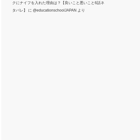
クにナイフを入れた理由は？【良いこと悪いこと6話ネ
タバレ】
に
@educationschoolJAPAN
より