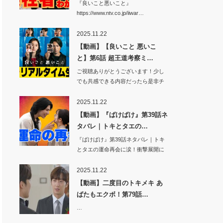
『良いこと悪いこと』
https://www.ntv.co.jp/iiwar…
2025.11.22
【動画】【良いこと 悪いこ
と】第6話 超王道考察ミ…
ご視聴ありがとうございます！少し
でも共感できる内容だったら是非チ
ャンネル登録…
2025.11.22
【動画】『ばけばけ』第39話ネ
タバレ｜トキとタエの…
『ばけばけ』第39話ネタバレ｜トキ
とタエの運命再会に涙！衝撃展開に
視聴者騒然…
2025.11.22
【動画】二度目のトキメキ あ
ばたもエクボ！第79話…
…