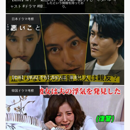
ャスト #ドラマ #韓…
日本ドラマ考察
【動画】【第3話 予告】真犯人は、親友ー！？
韓国ドラマ考察