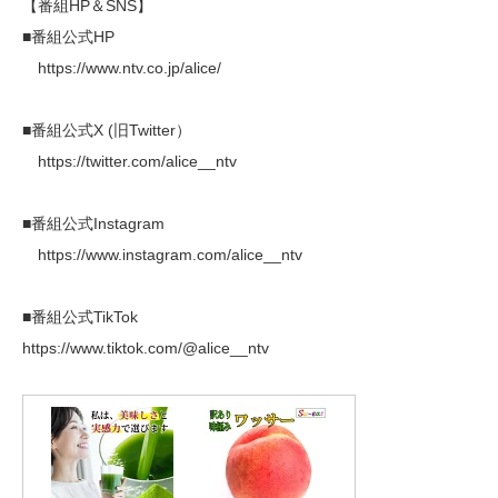
【番組HP＆SNS】
■番組公式HP
https://www.ntv.co.jp/alice/
■番組公式X (旧Twitter）
https://twitter.com/alice__ntv
■番組公式Instagram
https://www.instagram.com/alice__ntv
■番組公式TikTok
https://www.tiktok.com/@alice__ntv