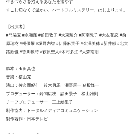
生きづらさを抱えるあなたを癒やす
すこし切なくて温かい、ハートフルミステリー、はじまります。
【出演者】
#門脇麦 #永瀬廉 #前田敦子 #大東駿介 #阿南敦子 #大友花恋 #前
原瑞樹 #橘優耀 #堀野内智 #伊藤麻実子 #金澤美穂 #新井郁 #北大
路欣也 #皆川猿時 #萩原聖人#木村多江 #大森南朋
脚本：玉田真也
音楽：横山克
演出：佐久間紀佳 鈴木勇馬 瀬野尾一 猪股隆一
プロデューサー：鈴間広枝 諸田景子 松山雅則
チーフプロデューサー：三上絵里子
制作協力：トータルメディアコミュニケーション
製作著作：日本テレビ