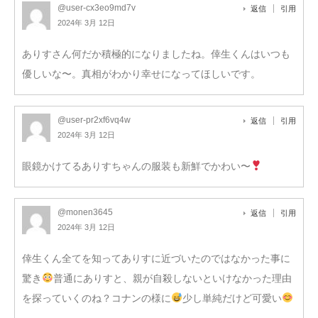
@user-cx3eo9md7v
返信
引用
2024年 3月 12日
ありすさん何だか積極的になりましたね。倖生くんはいつも
優しいな〜。真相がわかり幸せになってほしいです。
@user-pr2xf6vq4w
返信
引用
2024年 3月 12日
眼鏡かけてるありすちゃんの服装も新鮮でかわい〜
@monen3645
返信
引用
2024年 3月 12日
倖生くん全てを知ってありすに近づいたのではなかった事に
驚き
普通にありすと、親が自殺しないといけなかった理由
を探っていくのね？コナンの様に
少し単純だけど可愛い