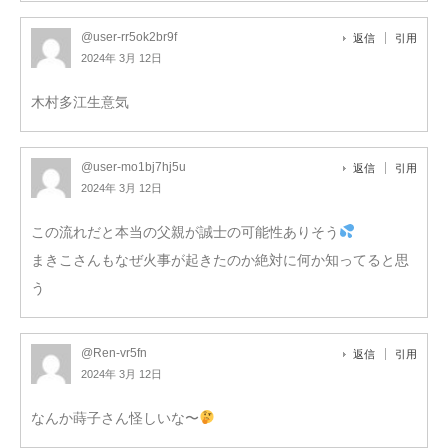
@user-rr5ok2br9f
返信
引用
2024年 3月 12日
木村多江生意気
@user-mo1bj7hj5u
返信
引用
2024年 3月 12日
この流れだと本当の父親が誠士の可能性ありそう
まきこさんもなぜ火事が起きたのか絶対に何か知ってると思
う
@Ren-vr5fn
返信
引用
2024年 3月 12日
なんか蒔子さん怪しいな〜