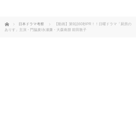
ホーム
日本ドラマ考察
【動画】第9話60秒PR！！日曜ドラマ「厨房の
ありす」主演・門脇麦/永瀬廉・大森南朋 前田敦子