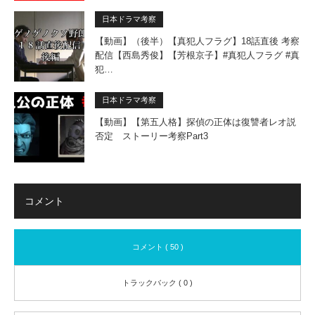
日本ドラマ考察
【動画】（後半）【真犯人フラグ】18話直後 考察
配信【西島秀俊】【芳根京子】#真犯人フラグ #真
犯…
日本ドラマ考察
【動画】【第五人格】探偵の正体は復讐者レオ説
否定 ストーリー考察Part3
コメント
コメント ( 50 )
トラックバック ( 0 )