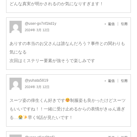
どんな真実が明かされるのか気になりすぎます！
@user-gv7nf1kd1y
返信
引用
2024年 3月 12日
ありすの本当のお父さんは誰なんだろう？事件との関わりも
気になる
次回はミステリー要素が強そうで楽しみです
@yuhata5819
返信
引用
2024年 3月 12日
スーツ姿の倖生くん好きです
制服姿も良かったけどスーツ
もいいですね！！一緒に受け止めるからの表情がきゅん過ぎ
る…
早く9話が見たいです！