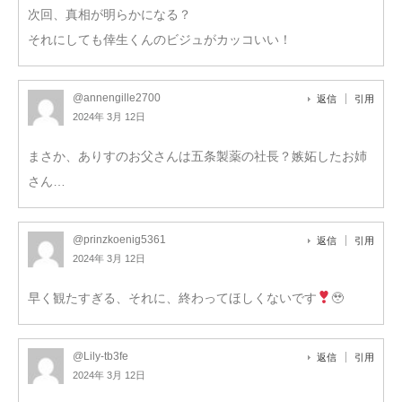
次回、真相が明らかになる？
それにしても倖生くんのビジュがカッコいい！
@annengille2700
返信
引用
2024年 3月 12日
まさか、ありすのお父さんは五条製薬の社長？嫉妬したお姉
さん…
@prinzkoenig5361
返信
引用
2024年 3月 12日
早く観たすぎる、それに、終わってほしくないです
🥹
@Lily-tb3fe
返信
引用
2024年 3月 12日