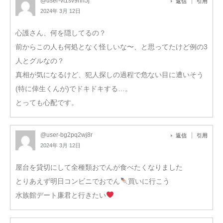
@user-vt1sv9hn5j
返信
引用
2024年 3月 12日
心護さん、何を隠してるの？
前からこの人も何処となく怪しいな〜、と思ってたけど例の3
人とグルなの？
真相が気になるけど、犯人探しの過程で危ない目に遭いそう
(特に倖生くんが)でドキドキする…。
とっても心配です。
@user-bg2pq2wj8r
返信
引用
2024年 3月 12日
屋台を貸切にして全種類おでんが食べたくなりました
とりあえず明日コンビニでおでん
買いに行こう
水族館デート廉君と行きたい