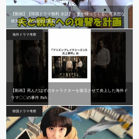
【動画】【韓国ドラマ無料 全話】「妻が帰ってくる」可哀想な
彼女は、夫が自分の親友…
海外ドラマ考察
【動画】死んだはずのキャラクターを復活させて炎上した海外ド
ラマ〇〇の事件 #sh…
韓国ドラマ考察