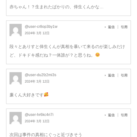
赤ちゃん！？生まれたばかりの、倖生くんかな…
@user-cr8op3by1w
返信
引用
2024年 3月 12日
段々とありすと倖生くんが真相を暴いて来るのが楽しみだけ
ど、ドキドキ感だね？一体誰が？と思うね。
@user-du2fz2mi3s
返信
引用
2024年 3月 12日
廉くん大好きです
@user-hr6kc4ri7i
返信
引用
2024年 3月 12日
次回は事件の真相にぐっと近づきそう