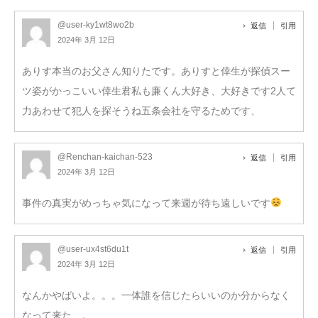
@user-ky1wt8wo2b
返信
引用
2024年 3月 12日
ありす本当のお父さん知りたです。ありすと倖生が探偵スー
ツ姿がかっこいい倖生君私も廉くん大好き、大好きです2人て
力あわせて犯人を探そうね五条会社を守るためです、
@Renchan-kaichan-523
返信
引用
2024年 3月 12日
事件の真実がめっちゃ気になって来週が待ち遠しいです
@user-ux4st6du1t
返信
引用
2024年 3月 12日
なんかやばいよ。。。一体誰を信じたらいいのか分からなく
なって来た…。