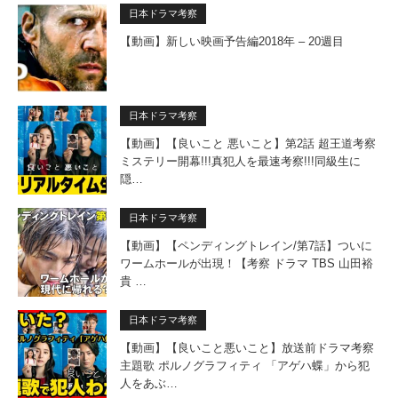
日本ドラマ考察
【動画】新しい映画予告編2018年 – 20週目
日本ドラマ考察
【動画】【良いこと 悪いこと】第2話 超王道考察
ミステリー開幕!!!真犯人を最速考察!!!同級生に
隠…
日本ドラマ考察
【動画】【ペンディングトレイン/第7話】ついに
ワームホールが出現！【考察 ドラマ TBS 山田裕
貴 …
日本ドラマ考察
【動画】【良いこと悪いこと】放送前ドラマ考察
主題歌 ポルノグラフィティ 「アゲハ蝶」から犯
人をあぶ…