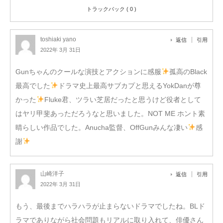
トラックバック ( 0 )
toshiaki yano
返信
引用
2022年 3月 31日
Gunちゃんのクールな演技とアクションに感服
孤高のBlack
最高でした
ドラマ史上最高サブカプと思えるYokDanが尊
かった
Fluke君、ツラい芝居だったと思うけど役者として
はヤリ甲斐あっただろうなと思いました。NOT ME ホント素
晴らしい作品でした。Anucha監督、OffGunみんな凄い
感
謝
山崎洋子
返信
引用
2022年 3月 31日
もう、最後までハラハラが止まらないドラマでしたね。BLド
ラマでありながら社会問題もリアルに取り入れて、俳優さん