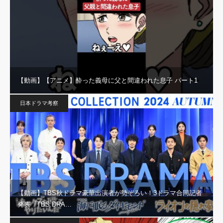
【動画】【アニメ】酔った義母に父と間違われた息子 パート1
日本ドラマ考察
【動画】TBS秋ドラマ豪華出演者が勢ぞろい！3ドラマ合同記者
発表『TBS DRA…