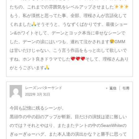
たちの、これまでの雰囲気をレベルアップさせました
もう、私が漠然と思ってた事、全部、理桜さんが言語化して
くれました
そうそうと、うなずくばかりです。最後ショー
ン&ホワイトそして、デーンとヨック本当に幸せなシーンで
した。デーンの涙にはいつも、連れて泣かされます
GMM
は甘いだけじゃない、こう言う作品をもっと出して欲しいで
すね。ホント良きドラマでした
そして、理桜さんあり
がとうございます
レーズンバターサンド
返信
引用
2022年 3月 31日
今回も記憶に残るシーンが。
黒頭巾の中の顔のアップが斬新。目だけの演技は逆に難しい
のでは？それとやはり、またまたテントの中のSeanWhiteの
ぎゅーぎゅーハグ。また本人達の演出かな？と勝手に思って