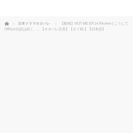
ホーム
日本ドラマネタバレ
【動画】NOT ME EP.14 Review | こうして
OffGun伝説は続く……【ネタバレ注意】【タイBL】【日本語】