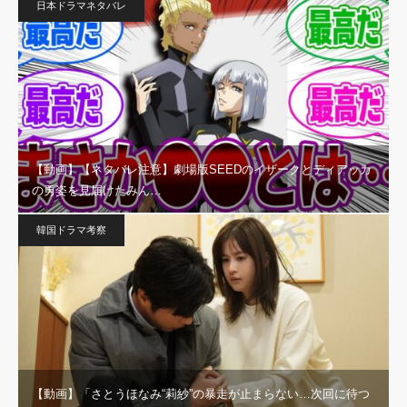
日本ドラマネタバレ
【動画】【ネタバレ注意】劇場版SEEDのイザークとディアッカ
の勇姿を見届けたみん…
韓国ドラマ考察
【動画】「さとうほなみ“莉紗”の暴走が止まらない…次回に待つ