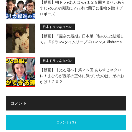
【動画】朝ドラ●あんぱん●１２９回ネタバレあら
すじ●のぶが病院に？八木は蘭子に指輪を贈りプ
ロポーズ……
日本ドラマネタバレ
【動画】「麗奈の最期」日本版『私の夫と結婚し
て』 #ドラマ#タイムリープ #ロマンス #kdrama…
日本ドラマネタバレ
【動画】【光る君へ】第２６回 あらすじネタバ
レ！まひろが宣孝の正体に気づいたのは、弟のお
かげ！２０２…
コメント
コメント ( 3 )