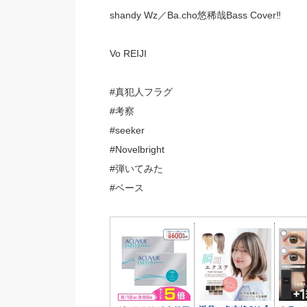
shandy Wz／Ba.cho悠稀哉Bass Cover‼︎
Vo REIJI
#真犯人フラグ
#考察
#seeker
#Novelbright
#弾いてみた
#ベース