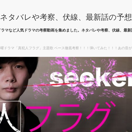
ネタバレや考察、伏線、最新話の予
ドラマなど人気ドラマの考察動画を集めました。ネタバレや考察、伏線、最新
right 日曜ドラマ「真犯人フラグ」主題歌 ベース徹底考察！！！弾いてみた！！！あの音