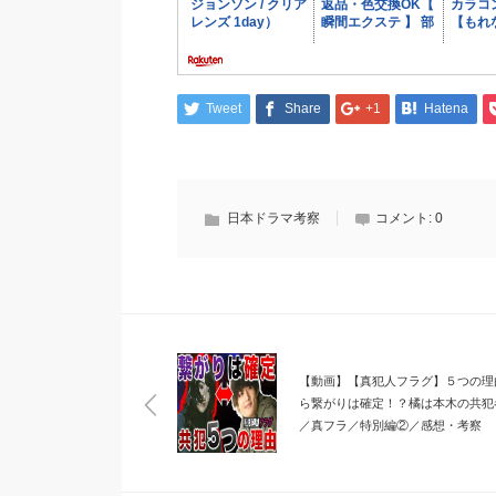
Tweet
Share
+1
Hatena
日本ドラマ考察
コメント:
0
【動画】【真犯人フラグ】５つの理
ら繋がりは確定！？橘は本木の共犯
／真フラ／特別編②／感想・考察