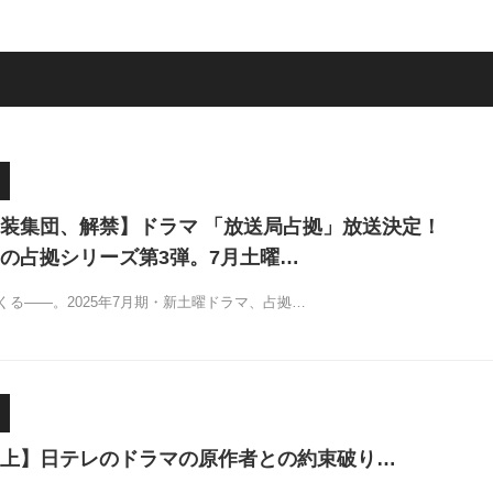
装集団、解禁】ドラマ 「放送局占拠」放送決定！
の占拠シリーズ第3弾。7月土曜…
くる――。2025年7月期・新土曜ドラマ、占拠…
上】日テレのドラマの原作者との約束破り…