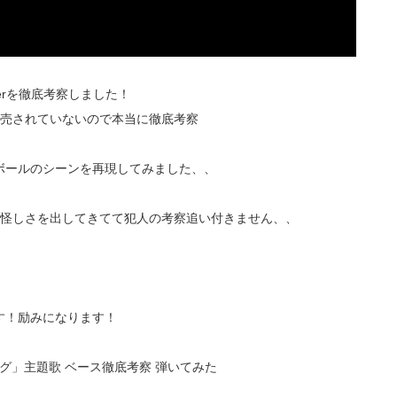
erを徹底考察しました！
が発売されていないので本当に徹底考察
ボールのシーンを再現してみました、、
な怪しさを出してきてて犯人の考察追い付きません、、
す！励みになります！
犯人フラグ」主題歌 ベース徹底考察 弾いてみた