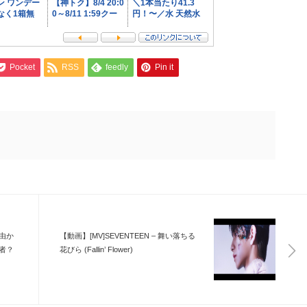
Pocket
RSS
feedly
Pin it
由か
【動画】[MV]SEVENTEEN – 舞い落ちる
者？
花びら (Fallin’ Flower)