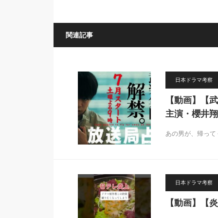
関連記事
日本ドラマ考察
【動画】【武
主演・櫻井翔
あの男が、帰って
日本ドラマ考察
【動画】【炎