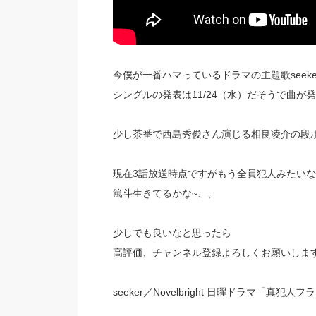
今僕が一番ハマっているドラマの主題歌seek
シングルの発表は11/24（水）だそうで曲
少し茶番で西島秀俊さん演じる相良凌介の段
現在3話放送時点ですがもう全員犯人みたい
篤斗生きてるかな~、、
少しでも良いなと思ったら
高評価、チャンネル登録よろしくお願いしま
seeker／Novelbright 日曜ドラマ「真