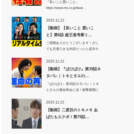
『良いこと悪いこと』
https://www.ntv.co.jp/iiwar…
2025.11.22
【動画】【良いこと 悪いこ
と】第6話 超王道考察ミ…
ご視聴ありがとうございます！少し
でも共感できる内容だったら是非チ
ャンネル登録…
2025.11.22
【動画】『ばけばけ』第39話ネ
タバレ｜トキとタエの…
『ばけばけ』第39話ネタバレ｜トキ
とタエの運命再会に涙！衝撃展開に
視聴者騒然…
2025.11.22
【動画】二度目のトキメキ あ
ばたもエクボ！第79話…
…