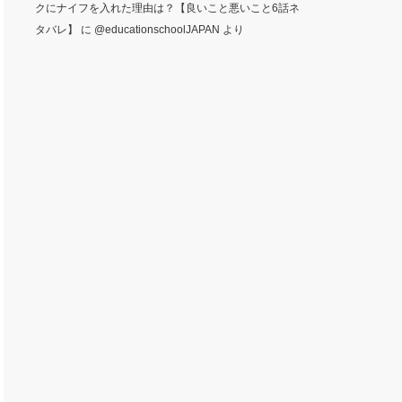
クにナイフを入れた理由は？【良いこと悪いこと6話ネ
タバレ】
に
@educationschoolJAPAN
より