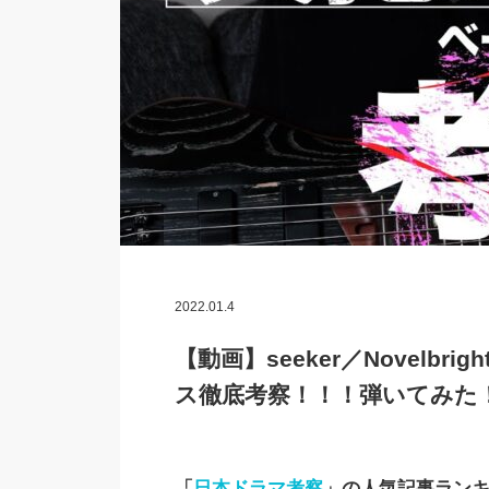
2022.01.4
【動画】seeker／Novelb
ス徹底考察！！！弾いてみた
「
日本ドラマ考察
」の人気記事ラン