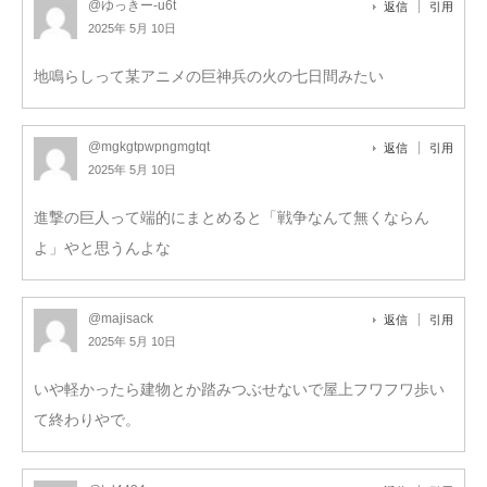
@ゆっきー-u6t
返信
引用
2025年 5月 10日
地鳴らしって某アニメの巨神兵の火の七日間みたい
@mgkgtpwpngmgtqt
返信
引用
2025年 5月 10日
進撃の巨人って端的にまとめると「戦争なんて無くならん
よ」やと思うんよな
@majisack
返信
引用
2025年 5月 10日
いや軽かったら建物とか踏みつぶせないで屋上フワフワ歩い
て終わりやで。