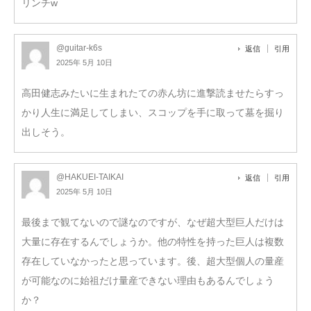
リンチw
@guitar-k6s
返信
引用
2025年 5月 10日
高田健志みたいに生まれたての赤ん坊に進撃読ませたらすっ
かり人生に満足してしまい、スコップを手に取って墓を掘り
出しそう。
@HAKUEI-TAIKAI
返信
引用
2025年 5月 10日
最後まで観てないので謎なのですが、なぜ超大型巨人だけは
大量に存在するんでしょうか。他の特性を持った巨人は複数
存在していなかったと思っています。後、超大型個人の量産
が可能なのに始祖だけ量産できない理由もあるんでしょう
か？