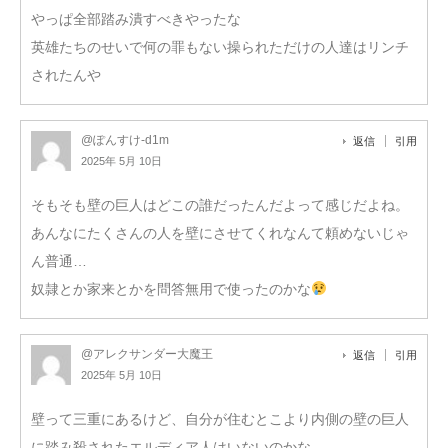
やっぱ全部踏み潰すべきやったな
英雄たちのせいで何の罪もない操られただけの人達はリンチ
されたんや
@ぽんすけ-d1m
返信
引用
2025年 5月 10日
そもそも壁の巨人はどこの誰だったんだよって感じだよね。
あんなにたくさんの人を壁にさせてくれなんて頼めないじゃ
ん普通…
奴隷とか家来とかを問答無用で使ったのかな
@アレクサンダー大魔王
返信
引用
2025年 5月 10日
壁って三重にあるけど、自分が住むとこより内側の壁の巨人
に踏み殺されたエルディア人はいないのかな