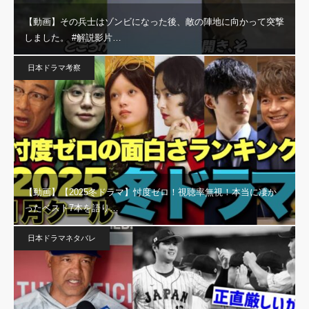
【動画】その兵士はゾンビになった後、敵の陣地に向かって突撃
しました。 #解説影片…
日本ドラマ考察
【動画】【2025冬ドラマ】忖度ゼロ！視聴率無視！本当に凄か
ったベスト7本を語り…
日本ドラマネタバレ