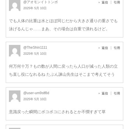
@アオモンイトトンボ
返信
引用
2025年 5月 10日
でも人体の比重は水とほぼ同じだから大きさ通りの重さでも
泳げるんじゃ……まあ、その場合は自重で潰れるけど。
@TheShin1111
返信
引用
2025年 5月 10日
何万何十万？もの数が人間に戻ったら人口が減った人類の立
ち直し役になれるね たぶん諫山先生はそこまで考えてそう
@user-um9stf8d
返信
引用
2025年 5月 10日
意識戻った瞬間にボコボコにされるとか不憫すぎて草