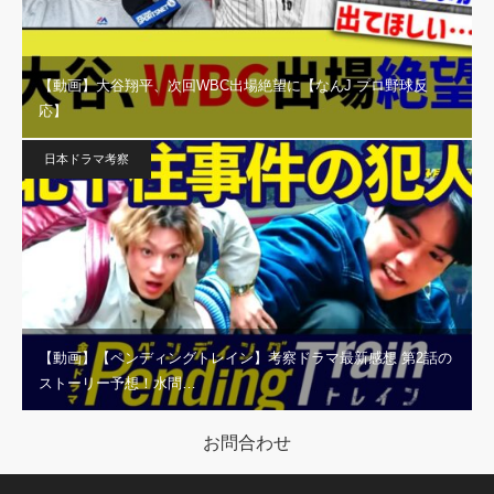
【動画】大谷翔平、次回WBC出場絶望に【なんJ プロ野球反
応】
日本ドラマ考察
【動画】【ペンディングトレイン】考察ドラマ最新感想 第2話の
ストーリー予想！水問…
お問合わせ