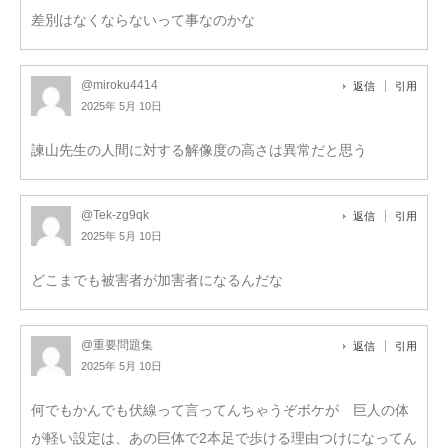
差別はなくならないって事なのかな
@miroku4414
返信
引用
2025年 5月 10日
諫山先生の人間に対する解像度の高さは異常だと思う
@Tek-zg9qk
返信
引用
2025年 5月 10日
どこまでも被害者が加害者になるんだな
@重要問題集
返信
引用
2025年 5月 10日
何でもかんでも伏線って言ってんちゃうぞボケが 巨人の体
が軽い設定は、あの巨体で2本足で歩ける理由つけになってん