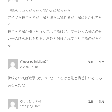
地鳴らし巨人だった人間が元に戻ったら
アイツら殺すべきだ！派と彼らは犠牲者だ！派に分かれてそ
う
殺すべき派が勝ちそうな気もするけど、マーレ人の都合の良
い手のひら返しを見ると意外と保護されてたりするのだろう
か
@user-pv3wb8cm7f
返信
引用
2025年 5月 10日
伏線といえば進撃みたいになってるけど割と構想甘いところ
あるんだな
@うりぼう-c7q
返信
引用
2025年 5月 10日