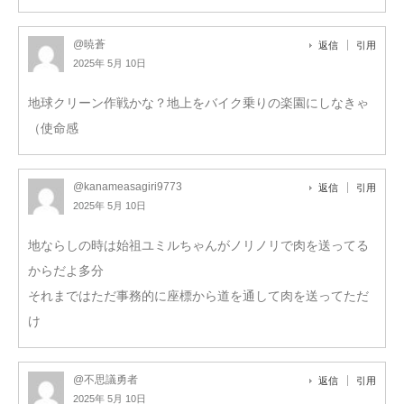
@暁蒼
返信
引用
2025年 5月 10日
地球クリーン作戦かな？地上をバイク乗りの楽園にしなきゃ
（使命感
@kanameasagiri9773
返信
引用
2025年 5月 10日
地ならしの時は始祖ユミルちゃんがノリノリで肉を送ってる
からだよ多分
それまではただ事務的に座標から道を通して肉を送ってただ
け
@不思議勇者
返信
引用
2025年 5月 10日