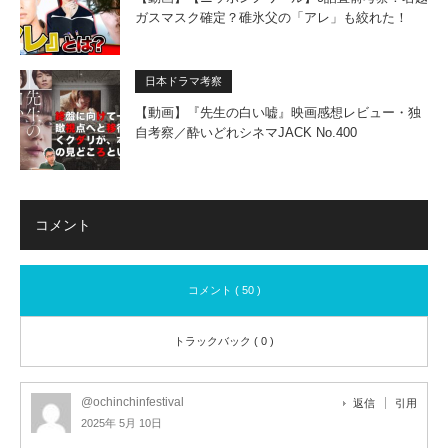
ガスマスク確定？碓氷父の「アレ」も絞れた！
日本ドラマ考察
【動画】『先生の白い嘘』映画感想レビュー・独
自考察／酔いどれシネマJACK No.400
コメント
コメント ( 50 )
トラックバック ( 0 )
@ochinchinfestival
返信
引用
2025年 5月 10日