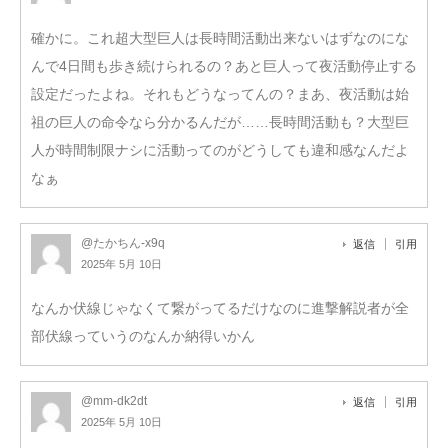
確かに。これ超大型巨人は長時間活動出来ないはずなのにな
んで4日間も歩き続けられるの？あと巨人って夜活動停止する
設定だったよね。それもどうなってんの？まあ、夜活動は始
祖の巨人の命令なら分かるんだが……長時間活動も？大型巨
人が時間制限ナシに活動ってのがどうしても違和感なんだよ
なぁ
@たかちん-x9q
返信
引用
2025年 5月 10日
なんか伏線じゃなくて繋がってるだけなのに進撃解説者が全
部伏線っていうのなんか納得いかん
@mm-dk2dt
返信
引用
2025年 5月 10日