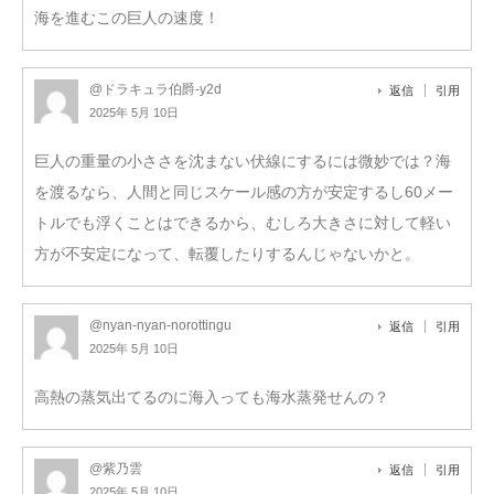
海を進むこの巨人の速度！
@ドラキュラ伯爵-y2d
返信
引用
2025年 5月 10日
巨人の重量の小ささを沈まない伏線にするには微妙では？海
を渡るなら、人間と同じスケール感の方が安定するし60メー
トルでも浮くことはできるから、むしろ大きさに対して軽い
方が不安定になって、転覆したりするんじゃないかと。
@nyan-nyan-norottingu
返信
引用
2025年 5月 10日
高熱の蒸気出てるのに海入っても海水蒸発せんの？
@紫乃雲
返信
引用
2025年 5月 10日