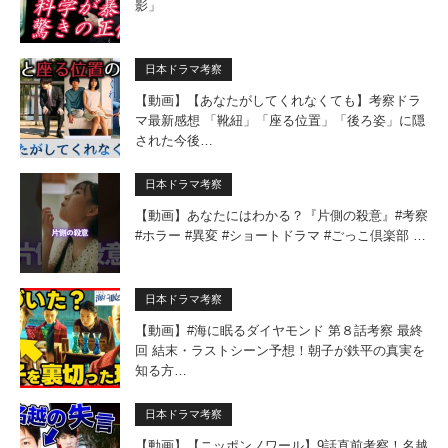
影」
日本ドラマ考察
【動画】【あなたがしてくれなくても】考察ドラ
マ最新感想 「靴紐」「座る位置」「後ろ姿」に隠
された今後…
日本ドラマ考察
【動画】あなたにはわかる？『片側の殺意』#考察
#ホラー #異変 #ショートドラマ #ごっこ倶楽部 …
日本ドラマ考察
【動画】#海に眠るダイヤモンド 第８話考察 最終
回 結末・ラストシーン予想！朝子が鉄平の真実を
知る方…
日本ドラマ考察
【動画】【ニッポンノワール】9話直前考察！名越